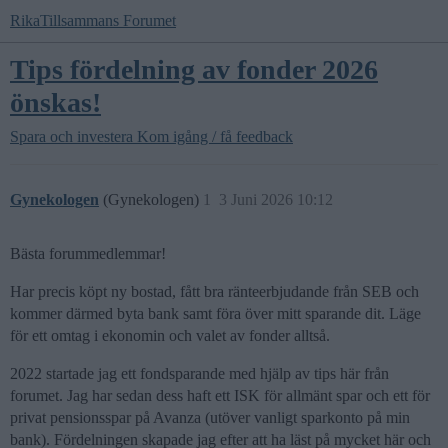
RikaTillsammans Forumet
Tips fördelning av fonder 2026
önskas!
Spara och investera
Kom igång / få feedback
Gynekologen
(Gynekologen)
1
3 Juni 2026 10:12
Bästa forummedlemmar!
Har precis köpt ny bostad, fått bra ränteerbjudande från SEB och
kommer därmed byta bank samt föra över mitt sparande dit. Läge
för ett omtag i ekonomin och valet av fonder alltså.
2022 startade jag ett fondsparande med hjälp av tips här från
forumet. Jag har sedan dess haft ett ISK för allmänt spar och ett för
privat pensionsspar på Avanza (utöver vanligt sparkonto på min
bank). Fördelningen skapade jag efter att ha läst på mycket här och