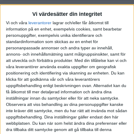
För SEB är det:
Vi värdesätter din integritet
Bästa aktieindexfonderna och basportföljen 100 %
Vi och våra
leverantorer
lagrar och/eller får åtkomst till
aktier 2026 hos SEB
information på en enhet, exempelvis cookies, samt bearbetar
personuppgifter, exempelvis unika identifierare och
An
Avgift
standardinformation som skickas av en enhet för
Fond
Fondavgift
del
(vikt)
personanpassade annonser och andra typer av innehåll,
annons- och innehållsmätning samt målgruppsinsikter, samt för
70
att utveckla och förbättra produkter.
Med din tillåtelse kan vi och
SEB Global Indexnära
0,22%
0,135%
%
våra leverantörer använda exakta uppgifter om geografisk
positionering och identifiering via skanning av enheten. Du kan
20
SEB Sverige Indexnära A
0,21%
0,04%
klicka för att godkänna vår och våra leverantörers
%
uppgiftsbehandling enligt beskrivningen ovan. Alternativt kan du
10
Eget val, t.ex. Swedbank Robur
få åtkomst till mer detaljerad information och ändra dina
0,42%
0,04%
%
Access Asien A
inställningar innan du samtycker eller för att neka samtycke.
Observera att viss behandling av dina personuppgifter kanske
Summa viktad
0,215%
inte kräver ditt samtycke, men du har rätt att invända mot sådan
avgift
uppgiftsbehandling. Dina inställningar gäller endast den här
webbplatsen. Du kan när som helst ändra dina preferenser eller
Bästa räntefonderna och basportföljen 2026 hos
dra tillbaka ditt samtycke genom att gå tillbaka till denna
SEB