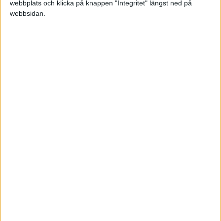
webbplats och klicka på knappen "Integritet" längst ned på
webbsidan.
An
Fonda
Avgift
Duratio
Duratio
Fond
del
vgift
(vikt)
n (år)
n(vikt)
50
Swedbank Robur
0,11%
0,05%
0,6 år
0,3 år
%
Räntefond Kort A
50
AMF Räntefond Mix
0,13%
0,10%
5 år
2,5 år
%
Summa
0,15%
2,8 år
Ännu enklare blir det med allt i en global aktiefond, eller Lysa om
du hellre vill det.
Och kom ihåg buffert på sparkonto!
1 gillning
Poggan73
(Patrik)
5
4 Juni 2026 03:07