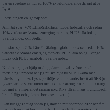
var en spegling av hur ett 100%-aktiefondsparande då såg ut på
Lysa.
Fördelningen enligt följande:
Allmänt spar: 70% Länsförsäkringar global indexnära och sedan
10% vardera av Avanza emerging markets, PLUS alla bolag
Sverige Index och Spiltan.
Pensionsspar: 70% Länsförsäkringar global index och sedan 10%
vardera av Avanza emerging markets, PLUS alla bolag Sverige
Index och PLUS småbolag Sverige index.
Nu önskar jag er hjälp med uppdaterade val av fonder och
fördelning i procent när jag nu ska byta till SEB. Gärna med
hänvisning till t ex Lysas portföljer eller liknande. Insett att SEB ju
tyvärr har lite sämre utbud men Länsförsäkringar har de ju. Viktigt
för mig är att sparandet rimmar med Rika-tillsammans grundfilosofi,
brett, billigt och glömma bort osv, ni vet. =)
Kan tilläggas att jag sedan jag startade mitt sparande 2022 har fått
barn och nu snart hus, hittills har jag bara haft sparkonto samt