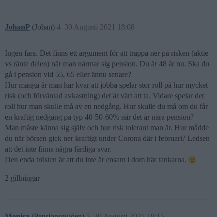
JohanP
(Johan)
4
30 Augusti 2021 18:08
Ingen fara. Det finns ett argument för att trappa ner på risken (aktie
vs ränte delen) när man närmar sig pension. Du är 48 år nu. Ska du
gå i pension vid 55, 65 eller ännu senare?
Hur många år man har kvar att jobba spelar stor roll på hur mycket
risk (och förväntad avkastning) det är värt att ta. Vidare spelar det
roll hur man skulle må av en nedgång. Hur skulle du må om du får
en kraftig nedgång på typ 40-50-60% när det är nära pension?
Man måste känna sig själv och hur risk tolerant man är. Hur mådde
du när börsen gick ner kraftigt under Corona där i februari? Ledsen
att det inte finns några färdiga svar.
Den enda trösten är att du inte är ensam i dom här tankarna.
2 gillningar
Monica
(Pensionsguiden)
5
30 Augusti 2021 19:15