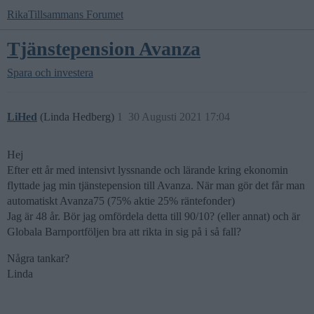
RikaTillsammans Forumet
Tjänstepension Avanza
Spara och investera
LiHed
(Linda Hedberg)
1
30 Augusti 2021 17:04
Hej
Efter ett år med intensivt lyssnande och lärande kring ekonomin
flyttade jag min tjänstepension till Avanza. När man gör det får man
automatiskt Avanza75 (75% aktie 25% räntefonder)
Jag är 48 år. Bör jag omfördela detta till 90/10? (eller annat) och är
Globala Barnportföljen bra att rikta in sig på i så fall?
Några tankar?
Linda