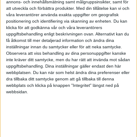
(Man använder ju typ bara 5% av X år ett av pensionen)
annons- och innehållsmätning samt målgruppsinsikter, samt för
att utveckla och förbättra produkter.
Med din tillåtelse kan vi och
våra leverantörer använda exakta uppgifter om geografisk
positionering och identifiering via skanning av enheten. Du kan
klicka för att godkänna vår och våra leverantörers
JFB
(JFB)
7
30 Augusti 2021 20:08
uppgiftsbehandling enligt beskrivningen ovan. Alternativt kan du
få åtkomst till mer detaljerad information och ändra dina
inställningar innan du samtycker eller för att neka samtycke.
Då lägger man typ 25% (5 år) på sparkonto med ränta för att
Observera att viss behandling av dina personuppgifter kanske
garantera likviditet och inte behöva sälja vid fel tillfälle. 5 år lär
inte kräver ditt samtycke, men du har rätt att invända mot sådan
räcka genom de flesta krascher.
uppgiftsbehandling. Dina inställningar gäller endast den här
Resterande kapital kan då investerad med 5-20 års tidshorisont dvs i
webbplatsen. Du kan när som helst ändra dina preferenser eller
dra tillbaka ditt samtycke genom att gå tillbaka till denna
snitt 12.5 år och den delen av kapitalet kan man alltså med 10%/år
webbplats och klicka på knappen "Integritet" längst ned på
regeln ligga med 100% aktier (om man är modig och behöver
webbsidan.
avkastningen).
Om man däremot inte behöver så hög avkastning och mer satsar på
att bevara kapitlet så kan man köra RT och/eller en traditionell
60/40 portfölj. Räcker pengarna ändå så behöver man ju inte ta så
hög risk. Är man i mål, så är man ju i mål, typ.
Alltså vad man gör med de 75% av kapitalet beror på hur stort X är