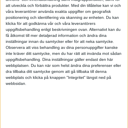
är om man har tur värdebevarande (sista jag räknade på
att utveckla och förbättra produkter.
Med din tillåtelse kan vi och
historiska data så låg 1-års bundet sparkonto nästan exakt lika
våra leverantörer använda exakta uppgifter om geografisk
med inflation över 20 år, innan skatt dragits. Efter skatt var det
positionering och identifiering via skanning av enheten. Du kan
förlorad köpkraft.). Krasst, varför ska banken betala dig för att
klicka för att godkänna vår och våra leverantörers
hålla i dina pengar helt riskfritt.
uppgiftsbehandling enligt beskrivningen ovan. Alternativt kan du
få åtkomst till mer detaljerad information och ändra dina
inställningar innan du samtycker eller för att neka samtycke.
Observera att viss behandling av dina personuppgifter kanske
inte kräver ditt samtycke, men du har rätt att invända mot sådan
axs
(Axel)
4
25 Mars 2024 08:38
uppgiftsbehandling. Dina inställningar gäller endast den här
webbplatsen. Du kan när som helst ändra dina preferenser eller
dra tillbaka ditt samtycke genom att gå tillbaka till denna
Skandia är bra, 3,65 obundet eller 4,30 bundet i 3 månader. De är
webbplats och klicka på knappen "Integritet" längst ned på
nästan en vanlig bank och erbjuder allt du listar och lite till, med
webbsidan.
undantaget att de inte har fysiska kontor.
2 gillningar
Johner
(Johanna)
5
25 Mars 2024 10:56