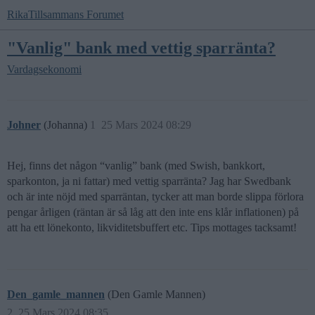
RikaTillsammans Forumet
"Vanlig" bank med vettig sparränta?
Vardagsekonomi
Johner
(Johanna)
1
25 Mars 2024 08:29
Hej, finns det någon “vanlig” bank (med Swish, bankkort,
sparkonton, ja ni fattar) med vettig sparränta? Jag har Swedbank
och är inte nöjd med sparräntan, tycker att man borde slippa förlora
pengar årligen (räntan är så låg att den inte ens klår inflationen) på
att ha ett lönekonto, likviditetsbuffert etc. Tips mottages tacksamt!
Den_gamle_mannen
(Den Gamle Mannen)
2
25 Mars 2024 08:35