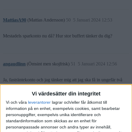
MattiasA90
(Mattias Andersson)
50
5 Januari 2024 12:53
Mestadels sparkonto nu då? Hur stor buffert tänker du dig?
angaudlinn
(Ömsint men skojfrisk)
51
5 Januari 2024 12:56
Ja, fasträntekonto och jag tänker mig att jag ska få in ungefär två
årsutgifter under de lönemånader jag har kvar. Hittills sitter det 100k
på fem olika konton låsta på ett år vardera.
Vi värdesätter din integritet
Vi och våra
leverantorer
lagrar och/eller får åtkomst till
Men jag kör lite ad hoc, så vad det blir exakt får jag se.
information på en enhet, exempelvis cookies, samt bearbetar
personuppgifter, exempelvis unika identifierare och
3 gillningar
standardinformation som skickas av en enhet för
personanpassade annonser och andra typer av innehåll,