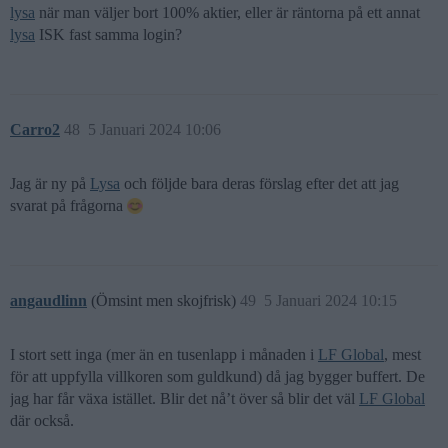
lysa
när man väljer bort 100% aktier, eller är räntorna på ett annat
lysa
ISK fast samma login?
Carro2
48
5 Januari 2024 10:06
Jag är ny på
Lysa
och följde bara deras förslag efter det att jag
svarat på frågorna
angaudlinn
(Ömsint men skojfrisk)
49
5 Januari 2024 10:15
I stort sett inga (mer än en tusenlapp i månaden i
LF Global
, mest
för att uppfylla villkoren som guldkund) då jag bygger buffert. De
jag har får växa istället. Blir det nå’t över så blir det väl
LF Global
där också.