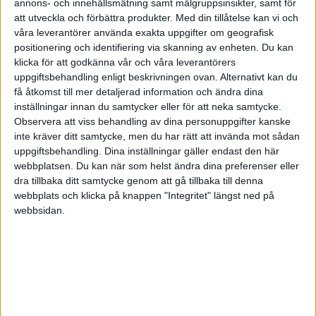
annons- och innehållsmätning samt målgruppsinsikter, samt för
FrISKt-vaagat
(Daniel)
52
5 Januari 2024 15:35
att utveckla och förbättra produkter.
Med din tillåtelse kan vi och
våra leverantörer använda exakta uppgifter om geografisk
positionering och identifiering via skanning av enheten. Du kan
50% Skandia global exponering
klicka för att godkänna vår och våra leverantörers
50%
Plus allabolag
uppgiftsbehandling enligt beskrivningen ovan. Alternativt kan du
+
få åtkomst till mer detaljerad information och ändra dina
Lysa
100% aktier
inställningar innan du samtycker eller för att neka samtycke.
Siktar mot att dessa 2 portföljer ligger lika i värde.
Observera att viss behandling av dina personuppgifter kanske
inte kräver ditt samtycke, men du har rätt att invända mot sådan
uppgiftsbehandling. Dina inställningar gäller endast den här
webbplatsen. Du kan när som helst ändra dina preferenser eller
dra tillbaka ditt samtycke genom att gå tillbaka till denna
Salle
53
5 Januari 2024 17:40
webbplats och klicka på knappen "Integritet" längst ned på
webbsidan.
Ligger kvar på mina typ…
75%
Avanza global
10%
Avanza Zero
10%
Avanza
EM
5%
Avanza
småbolag