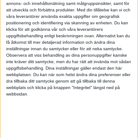
annons- och innehållsmätning samt målgruppsinsikter, samt för
att utveckla och förbättra produkter.
Med din tillåtelse kan vi och
Fonder som direkt äger i Kina finns såklart också, det går bara att
våra leverantörer använda exakta uppgifter om geografisk
söka i t.ex avanza eller nordnet på Kina och du får upp en bra
positionering och identifiering via skanning av enheten. Du kan
mängder av fonder, däremot är dom som jag hittat aktivt förvaltade
klicka för att godkänna vår och våra leverantörers
med en högre avgift.
uppgiftsbehandling enligt beskrivningen ovan. Alternativt kan du
få åtkomst till mer detaljerad information och ändra dina
Svårt när man är i en sådan region att hitta fondförvaltare som man
inställningar innan du samtycker eller för att neka samtycke.
vill ha, då det är vad du gör när du väljer en aktiv förvaltad fond.
Observera att viss behandling av dina personuppgifter kanske
Jag skulle rekommendera en passivt förvaltad Asienfond istället, då
inte kräver ditt samtycke, men du har rätt att invända mot sådan
får du hög exponering mot Kina till ett lågt pris.
uppgiftsbehandling. Dina inställningar gäller endast den här
webbplatsen. Du kan när som helst ändra dina preferenser eller
Hoppas detta besvarade din fråga!
dra tillbaka ditt samtycke genom att gå tillbaka till denna
webbplats och klicka på knappen "Integritet" längst ned på
webbsidan.
DanneOlssson
(Danne)
3
5 December 2018 09:45
Tusen tack för utfyllande svar! Håller med om att en passivt
förvaltad index fond hade varit intressant.