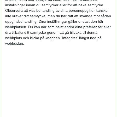
hamna minus dagen efter och behöver göra en försäljning eller
inställningar innan du samtycker eller för att neka samtycke.
sätta in mer pengar.
Observera att viss behandling av dina personuppgifter kanske
Skatten på ett ISK dras en liten del varje dag, sammanlagt för
inte kräver ditt samtycke, men du har rätt att invända mot sådan
2019 kommer det vara 0.453% av ditt kapital + 0.453% på allt
uppgiftsbehandling. Dina inställningar gäller endast den här
du sätter in. Du behöver inte göra något inför deklarationen, ditt
webbplatsen. Du kan när som helst ändra dina preferenser eller
schablonbelopp kommer finnas på deklarationen.
dra tillbaka ditt samtycke genom att gå tillbaka till denna
ISK skatten och courtage är dom två kostnaderna.
webbplats och klicka på knappen "Integritet" längst ned på
webbsidan.
Hoppas detta gjorde dig lite smartare!
Liknande ämnen du kan gilla
Ämne
Svar
Visningar
Aktivitet
Att daytrada - lite frågor
12
4526
27 Juni 2022
Aktier och börsnoteringar
Skatt på Isk-Insättning?
18 Januari
7
8169
2021
Övrigt