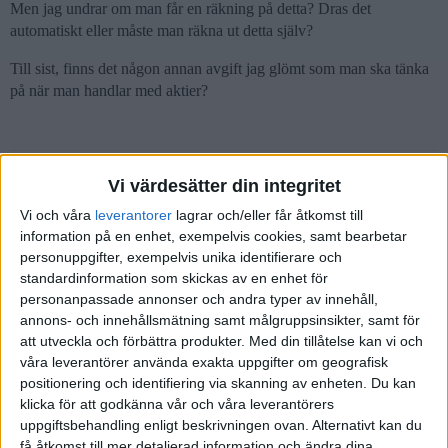
Men jag undrar om man får en räkning på detta? Dras det
automatiskt eller måste man räkna ut detta själv?
Till sist, finns det någon annan avgift jag glömt som man ska tänka
på när man handlar med aktier?
Vi värdesätter din integritet
Robin
(Robin Wikström)
2
22 Januari 2019 13:47
Vi och våra
leverantorer
lagrar och/eller får åtkomst till
information på en enhet, exempelvis cookies, samt bearbetar
Hej Simon!
personuppgifter, exempelvis unika identifierare och
Courtagen är lite olika beroende på vilken börs eller
standardinformation som skickas av en enhet för
handelsplattform, Stockholmsbörsen är från 1kr (finns även
personanpassade annonser och andra typer av innehåll,
annons- och innehållsmätning samt målgruppsinsikter, samt för
gratis om du har under en viss summa på nätmäklarna). Mindre
att utveckla och förbättra produkter.
Med din tillåtelse kan vi och
plattformar brukar vara minst 19kr, sedan är det alltid en rörlig
våra leverantörer använda exakta uppgifter om geografisk
avgift beroende på hur stort köpet är. Står mer utförligt på den
positionering och identifiering via skanning av enheten. Du kan
banken du har valt om du googlar courtage och den banken.
klicka för att godkänna vår och våra leverantörers
Courtagen dras på natten, så tyvärr måste du se till att du har
uppgiftsbehandling enligt beskrivningen ovan. Alternativt kan du
kvar pengar till courtaget när du väl köper, annars kommer du
få åtkomst till mer detaljerad information och ändra dina