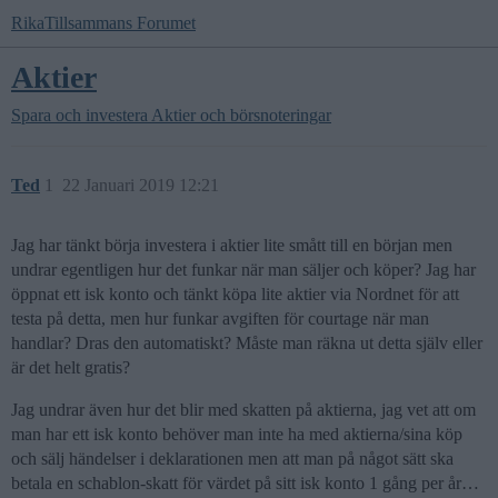
RikaTillsammans Forumet
Aktier
Spara och investera
Aktier och börsnoteringar
Ted
1
22 Januari 2019 12:21
Jag har tänkt börja investera i aktier lite smått till en början men
undrar egentligen hur det funkar när man säljer och köper? Jag har
öppnat ett isk konto och tänkt köpa lite aktier via Nordnet för att
testa på detta, men hur funkar avgiften för courtage när man
handlar? Dras den automatiskt? Måste man räkna ut detta själv eller
är det helt gratis?
Jag undrar även hur det blir med skatten på aktierna, jag vet att om
man har ett isk konto behöver man inte ha med aktierna/sina köp
och sälj händelser i deklarationen men att man på något sätt ska
betala en schablon-skatt för värdet på sitt isk konto 1 gång per år…