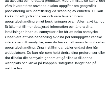
att utveckla och förbättra produkter.
Med din tillåtelse kan vi och
våra leverantörer använda exakta uppgifter om geografisk
Andre_Granstrom
(André Granström | VQM)
positionering och identifiering via skanning av enheten. Du kan
klicka för att godkänna vår och våra leverantörers
4
25 Februari 2021 19:37
uppgiftsbehandling enligt beskrivningen ovan. Alternativt kan du
få åtkomst till mer detaljerad information och ändra dina
Som Jan skriver är AP7 en helt fantastisk fond!
inställningar innan du samtycker eller för att neka samtycke.
Observera att viss behandling av dina personuppgifter kanske
Global
inte kräver ditt samtycke, men du har rätt att invända mot sådan
Billig
uppgiftsbehandling. Dina inställningar gäller endast den här
Passivt förvaltad med exponering mot flera riskpremier (Dem
webbplatsen. Du kan när som helst ändra dina preferenser eller
modellerar efter AQR’s Cliff Assness 6 faktor modell, dvs Fama-
dra tillbaka ditt samtycke genom att gå tillbaka till denna
french 5 faktor + momentum)
webbplats och klicka på knappen "Integritet" längst ned på
Inbyggd hävstång
webbsidan.
Beroende på utformningen på ditt övriga sparande och din
risktolerans tycker jag du gott kan välja mellan AP7 & AP7 SÅFA
Med Vänliga Hälsningar,
André Granström
2 gillningar