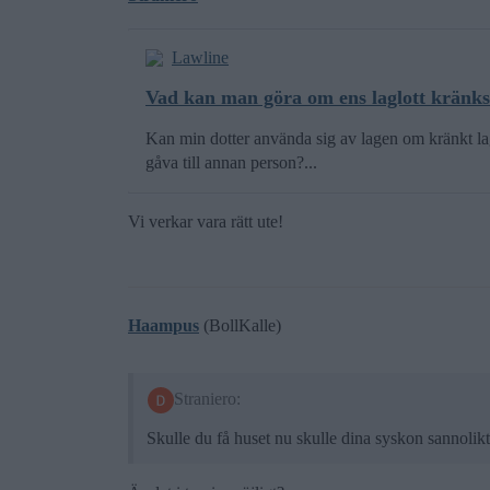
Lawline
Vad kan man göra om ens laglott kränks
Kan min dotter använda sig av lagen om kränkt lagl
gåva till annan person?...
Vi verkar vara rätt ute!
Haampus
(BollKalle)
Straniero:
Skulle du få huset nu skulle dina syskon sannolikt