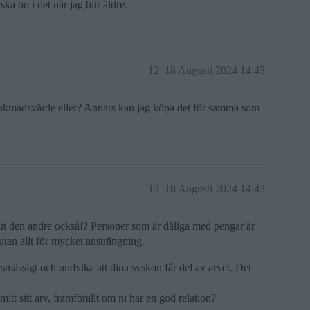
ska bo i det när jag blir äldre.
12
18 Augusti 2024 14:43
akmadsvärde eller? Annars kan jag köpa det för samma som
13
18 Augusti 2024 14:43
a ut den andre också!? Personer som är dåliga med pengar är
 utan allt för mycket ansträngning.
dsmässigt och undvika att dina syskon får del av arvet. Det
 mitt sitt arv, framförallt om ni har en god relation?