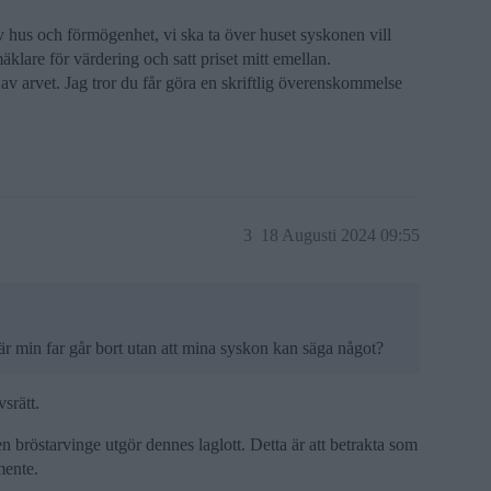
av hus och förmögenhet, vi ska ta över huset syskonen vill
mäklare för värdering och satt priset mitt emellan.
 av arvet. Jag tror du får göra en skriftlig överenskommelse
3
18 Augusti 2024 09:55
 när min far går bort utan att mina syskon kan säga något?
srätt.
 en bröstarvinge utgör dennes laglott. Detta är att betrakta som
mente.