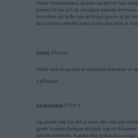
Skulle rekommendera att prata om det här hela familjen
komma till tals och att vid någon tidpunkt involvera d
Arvsrätten går heller inte att kringå genom att ge bor
dina syskon sannolikt kunna kräva sina delar av huset
Nestor
(Nestor)
Varför skall du gynnas så enormt på bekostnad av d
3 gillningar
Aktiegubben
("Ove")
Jag avsade mig min del av arvet efter min mor efter
gjorde bouppteckningen skickade mig ett dokument at
allt som behövdes. Kanske dina syskon kan avsäga sig 