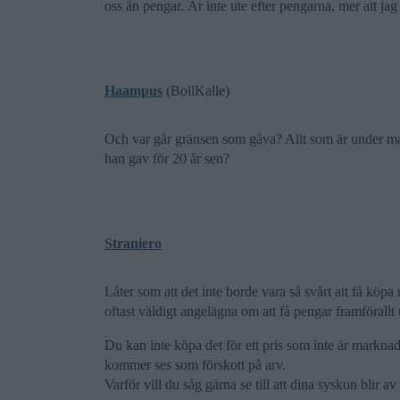
oss än pengar. Är inte ute efter pengarna, mer att jag 
Haampus
(BollKalle)
Och var går gränsen som gåva? Allt som är under m
han gav för 20 år sen?
Straniero
Låter som att det inte borde vara så svårt att få köp
oftast väldigt angelägna om att få pengar framförallt
Du kan inte köpa det för ett pris som inte är markna
kommer ses som förskott på arv.
Varför vill du såg gärna se till att dina syskon blir av