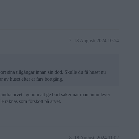
7
18 Augusti 2024 10:54
bort sina tillgångar innan sin död. Skulle du få huset nu
r av huset efter er fars bortgång.
n “ändra arvet” genom att ge bort saker när man ännu lever
lle räknas som förskott på arvet.
8
18 Augusti 2024 11:02