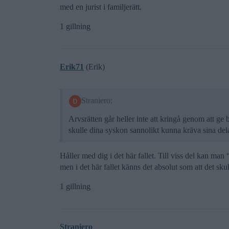
med en jurist i familjerätt.
1 gillning
Erik71
(Erik)
Straniero:
Arvsrätten går heller inte att kringå genom att ge 
skulle dina syskon sannolikt kunna kräva sina dela
Håller med dig i det här fallet. Till viss del kan ma
men i det här fallet känns det absolut som att det sku
1 gillning
Straniero