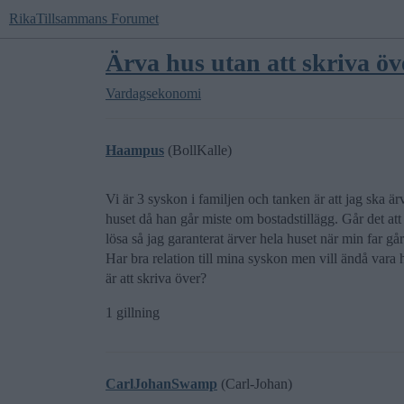
RikaTillsammans Forumet
Ärva hus utan att skriva öv
Vardagsekonomi
Haampus
(BollKalle)
Vi är 3 syskon i familjen och tanken är att jag ska är
huset då han går miste om bostadstillägg. Går det att
lösa så jag garanterat ärver hela huset när min far g
Har bra relation till mina syskon men vill ändå vara h
är att skriva över?
1 gillning
CarlJohanSwamp
(Carl-Johan)