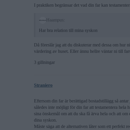
I praktiken begränsar det vad din far kan testamenter
Haampus:
Har bra relation till mina syskon
Då föreslår jag att du diskuterar med dessa om hur 
värdering av huset. Eller ännu hellre väntar ni till far
3 gillningar
Straniero
Eftersom din far är berättigad bostadstillägg så antar 
således inte möjligt för din far att testamentera hela 
sina önskemål om att du ska få ärva hela och att om de
dina syskon.
Måste säga att de alternativen låter som ett perfekt rec