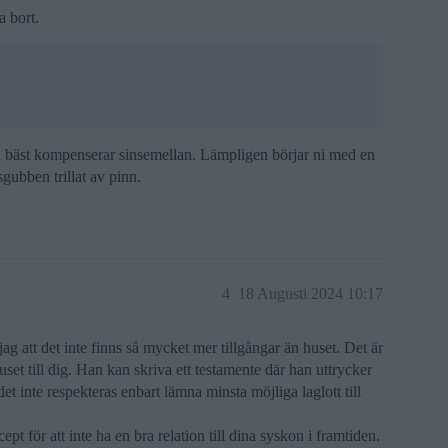
a bort.
ni bäst kompenserar sinsemellan. Lämpligen börjar ni med en
sgubben trillat av pinn.
4
18 Augusti 2024 10:17
jag att det inte finns så mycket mer tillgångar än huset. Det är
huset till dig. Han kan skriva ett testamente där han uttrycker
t inte respekteras enbart lämna minsta möjliga laglott till
ept för att inte ha en bra relation till dina syskon i framtiden.