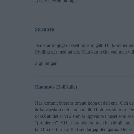
Är det i teorin möjligt?
Straniero
Ja det är möjligt oavsett tid som gått. Du kommer in
frivilligt går med på det. Man kan tycka vad man vil
2 gillningar
Haampus
(BollKalle)
Har kommit överens om att köpa ut den ena. Och den a
är halvsyskon och han har alltid bott hos sin mor. D
också att det är vi 2 som är uppväxta i huset som ska
“problemet”. Vi har bra relation men han är allt anna
ta. Om det blir konflikt sen tar jag den gärna. Det är