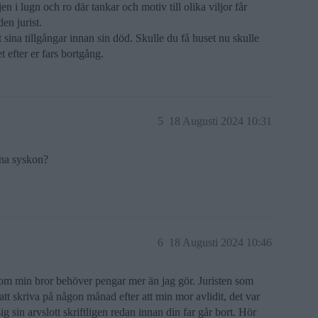
 i lugn och ro där tankar och motiv till olika viljor får
en jurist.
t sina tillgångar innan sin död. Skulle du få huset nu skulle
 efter er fars bortgång.
5
18 Augusti 2024 10:31
ina syskon?
6
18 Augusti 2024 10:46
som min bror behöver pengar mer än jag gör. Juristen som
t skriva på någon månad efter att min mor avlidit, det var
sin arvslott skriftligen redan innan din far går bort. Hör