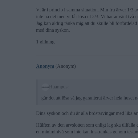
Vi är i princip i samma situation. Min fru ärver 1/3 
inte ha det men vi får lösa ut 2/3. Vi har använt två 
Jag kan aldrig tänka mig att du skulle bli förfördelad
med dina syskon.
1 gillning
Anonym
(Anonym)
Haampus:
går det att lösa så jag garanterat ärver hela huset
Dina syskon och du är alla bröstarvingar med lika arv
Hälften av den arvslotten som enligt lag ska tillfalla
en miniminivå som inte kan inskränkas genom testa