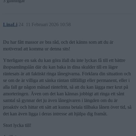
3 gillningar
LinaLi
24
11 Februari 2026 10:58
Du har fått massor av bra råd, och det känns som att du är
motiverad att komma ur denna sits!
Ytterligare en sak du kan göra ifall du inte lyckas få till ett bättre
ihopsamlingslån där du kan baka in dina skulder till en lägre
räntesats är att faktiskt ringa lånegivarna. Förklara din situation och
se om de är villiga att sänka räntan tillfälligt eller permanent, eller i
alla fall ge någon månad räntefritt, så att du kan lägga mer krut på
amorteringen. Även om det kan kännas jobbigt att ringa ett sånt
samtal så gynnar det ju även lånegivaren i längden om du är
proaktiv och hittar ett sätt att kunna betala tillbaka lånen över tid, så
det kan även ligga i deras intresse att hjälpa dig framåt.
Stort lycka till!