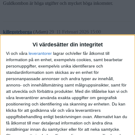
Guldkombon är höga utgifter och mycket höga inkomster.
killegoteborga
(Adam)
29
11 Februari 2026 15:00
Vi värdesätter din integritet
Tackar för tipset. Ska fundera lite kring mina styrkor & ider. Har tid
Vi och våra
leverantorer
lagrar och/eller får åtkomst till
kvällar och helger för att kunna köra igång något för extra inkomst.
information på en enhet, exempelvis cookies, samt bearbetar
personuppgifter, exempelvis unika identifierare och
Är i nuvarande stund väldigt intresserad av att få in så mycket
standardinformation som skickas av en enhet för
pengar som möjligt, ha låga kostnader och när allt är under kontroll
personanpassade annonser och andra typer av innehåll,
måste jag lära mig sparstrategier (det får komma senare)
annons- och innehållsmätning samt målgruppsinsikter, samt för
att utveckla och förbättra produkter.
Med din tillåtelse kan vi och
1 gillning
våra leverantörer använda exakta uppgifter om geografisk
positionering och identifiering via skanning av enheten. Du kan
klicka för att godkänna vår och våra leverantörers
Flurre
(Flurre)
30
11 Februari 2026 16:20
uppgiftsbehandling enligt beskrivningen ovan. Alternativt kan du
få åtkomst till mer detaljerad information och ändra dina
inställningar innan du samtycker eller för att neka samtycke.
Jag kommer kolla om du har ringt imorgon