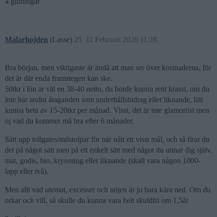
4 gillningar
Malarhojden
(Lasse)
25
11 Februari 2026 11:28
Bra början, men viktigaste är ändå att man ser över kostnaderna, för
det är där enda framstegen kan ske.
50tkr i lön är väl en 38-40 netto, du borde kunna rent krasst, om du
inte har andra åtaganden som underhållsbidrag eller liknande, lätt
kunna beta av 15-20tkr per månad. Visst, det är inte glamoröst men
oj vad du kommer må bra efter 6 månader.
Sätt upp tollgates/milstolpar för när nått ett visst mål, och så firar du
det på något sätt men på ett enkelt sätt med något du unnar dig själv,
mat, godis, bio, kryssning eller liknande (skall vara någon 1000-
lapp eller två).
Men allt vad utemat, excesser och nöjen är ju bara kära ned. Om du
orkar och vill, så skulle du kunna vara helt skuldfri om 1,5år