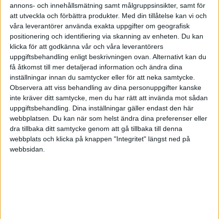
annons- och innehållsmätning samt målgruppsinsikter, samt för
att utveckla och förbättra produkter.
Med din tillåtelse kan vi och
Steven
(Steve Johnson)
3
7 Mars 2022 13:35
våra leverantörer använda exakta uppgifter om geografisk
positionering och identifiering via skanning av enheten. Du kan
klicka för att godkänna vår och våra leverantörers
Jag har flera valutadepåer hos min svenska bank. Du kanske kan
uppgiftsbehandling enligt beskrivningen ovan. Alternativt kan du
kika om de kan öppna ett sådant hos din bank?
få åtkomst till mer detaljerad information och ändra dina
inställningar innan du samtycker eller för att neka samtycke.
Kostnad borde vara under 1000 kr/år.
Observera att viss behandling av dina personuppgifter kanske
inte kräver ditt samtycke, men du har rätt att invända mot sådan
uppgiftsbehandling. Dina inställningar gäller endast den här
webbplatsen. Du kan när som helst ändra dina preferenser eller
TunderTarFyr
(Niklas)
4
8 Mars 2022 02:20
dra tillbaka ditt samtycke genom att gå tillbaka till denna
webbplats och klicka på knappen "Integritet" längst ned på
webbsidan.
jorander:
placera 1,2 milj SEK i EUR på två år med en risk- och
avkastningsprofil som motsvarar ett räntekonto, med
insättningsgaranti, låst på två år.