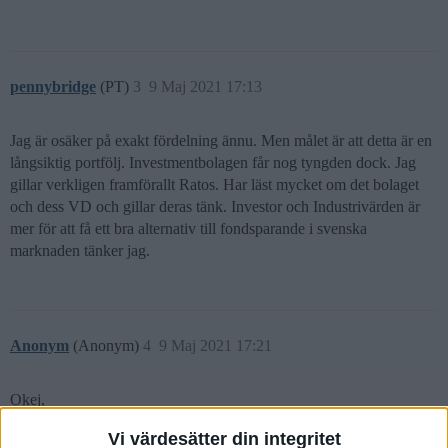
pennybridge
(PT)
3
9 Maj 2021 17:13
Jag är osäker på exakt fördelning ännu. Men målet är att detta är en
långsiktig portfölj. Investmentbolagen får nog tyngden dock. Jag
gillar verkligen framförallt Ratos. Har läst mycket om det bolaget
och dess VD och gillar deras tänk. Investor och Industrivärden är
mer för att få ett bra alternativ till fondsparande i svenska
marknaden tänker jag.
Anonym
(Anonym)
4
9 Maj 2021 17:21
Okej,
ABB och Epiroc får du exponering mot genom Investor.
Vi värdesätter din integritet