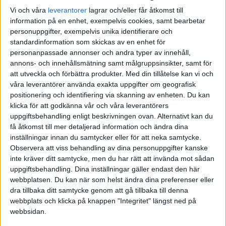
Vi och våra
leverantorer
lagrar och/eller får åtkomst till
Många på det här forumet och även forskning pekar på att det för
information på en enhet, exempelvis cookies, samt bearbetar
oss småsparare är bättre att äga billiga breda indexfonder än att
personuppgifter, exempelvis unika identifierare och
försöka slå marknaden själva. Har du funderat på att ha det som
standardinformation som skickas av en enhet för
grund, och sen ha en mindre andel av sparandet i egna aktier?
personanpassade annonser och andra typer av innehåll,
annons- och innehållsmätning samt målgruppsinsikter, samt för
att utveckla och förbättra produkter.
Med din tillåtelse kan vi och
våra leverantörer använda exakta uppgifter om geografisk
anders71
(Anders)
5
9 Maj 2021 18:04
positionering och identifiering via skanning av enheten. Du kan
klicka för att godkänna vår och våra leverantörers
uppgiftsbehandling enligt beskrivningen ovan. Alternativt kan du
För att se din fördelning på Avanza, gå in på kontot där du har dina
få åtkomst till mer detaljerad information och ändra dina
aktier och gå längst ned till ett cirkeldiagram där det står
inställningar innan du samtycker eller för att neka samtycke.
“Fördelning på konto”. Klicka på den tårtbit som representerar
Observera att viss behandling av dina personuppgifter kanske
aktier, så ser du procentuell fördelning.
inte kräver ditt samtycke, men du har rätt att invända mot sådan
uppgiftsbehandling. Dina inställningar gäller endast den här
webbplatsen. Du kan när som helst ändra dina preferenser eller
dra tillbaka ditt samtycke genom att gå tillbaka till denna
webbplats och klicka på knappen "Integritet" längst ned på
Robin
(Robin Wikström)
6
11 Maj 2021 14:52
webbsidan.