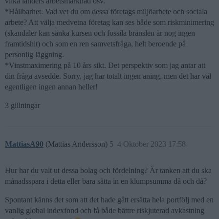
vilka länders arbetsmarknad osv.
*Hållbarhet. Vad vet du om dessa företags miljöarbete och sociala
arbete? Att välja medvetna företag kan ses både som riskminimering
(skandaler kan sänka kursen och fossila bränslen är nog ingen
framtidshit) och som en ren samvetsfråga, helt beroende på
personlig läggning.
*Vinstmaximering på 10 års sikt. Det perspektiv som jag antar att
din fråga avsedde. Sorry, jag har totalt ingen aning, men det har väl
egentligen ingen annan heller!
3 gillningar
MattiasA90
(Mattias Andersson)
5
4 Oktober 2023 17:58
Hur har du valt ut dessa bolag och fördelning? Är tanken att du ska
månadsspara i detta eller bara sätta in en klumpsumma då och då?
Spontant känns det som att det hade gått ersätta hela portfölj med en
vanlig global indexfond och få både bättre riskjuterad avkastning