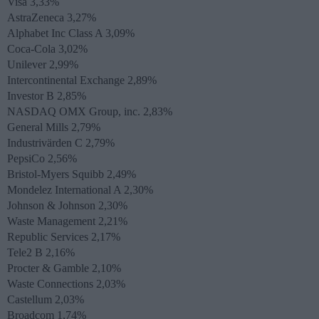
Visa 3,33%
AstraZeneca 3,27%
Alphabet Inc Class A 3,09%
Coca-Cola 3,02%
Unilever 2,99%
Intercontinental Exchange 2,89%
Investor B 2,85%
NASDAQ OMX Group, inc. 2,83%
General Mills 2,79%
Industrivärden C 2,79%
PepsiCo 2,56%
Bristol-Myers Squibb 2,49%
Mondelez International A 2,30%
Johnson & Johnson 2,30%
Waste Management 2,21%
Republic Services 2,17%
Tele2 B 2,16%
Procter & Gamble 2,10%
Waste Connections 2,03%
Castellum 2,03%
Broadcom 1,74%