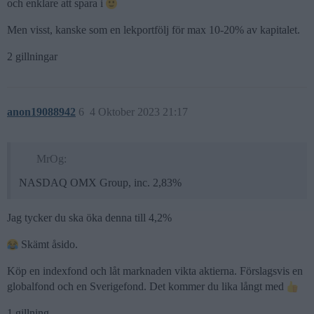
och enklare att spara i
Men visst, kanske som en lekportfölj för max 10-20% av kapitalet.
2 gillningar
anon19088942
6
4 Oktober 2023 21:17
MrOg:
NASDAQ OMX Group, inc. 2,83%
Jag tycker du ska öka denna till 4,2%
Skämt åsido.
Köp en indexfond och låt marknaden vikta aktierna. Förslagsvis en
globalfond och en Sverigefond. Det kommer du lika långt med
1 gillning