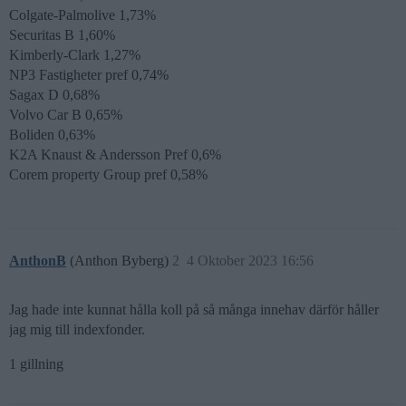
Colgate-Palmolive 1,73%
Securitas B 1,60%
Kimberly-Clark 1,27%
NP3 Fastigheter pref 0,74%
Sagax D 0,68%
Volvo Car B 0,65%
Boliden 0,63%
K2A Knaust & Andersson Pref 0,6%
Corem property Group pref 0,58%
AnthonB
(Anthon Byberg)
2
4 Oktober 2023 16:56
Jag hade inte kunnat hålla koll på så många innehav därför håller
jag mig till indexfonder.
1 gillning