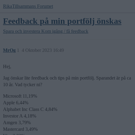
RikaTillsammans Forumet
Feedback på min portfölj önskas
Spara och investera
Kom igång / få feedback
MrOg
1
4 Oktober 2023 16:49
Hej,
Jag önskar lite feedback och tips på min portfölj. Sparandet är på ca
10 år. Vad tycker ni?
Microsoft 11,19%
Apple 6,44%
Alphabet Inc Class C 4,84%
Investor A 4,18%
Amgen 3,79%
Mastercard 3,49%