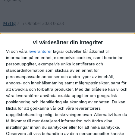
MrOg
7
5 Oktober 2023 06:33
Tack för svaren och ursäkta sent svar.
Vi värdesätter din integritet
Jag inser att jag borde ha fått med lite mer detaljer
Men tanken
Vi och våra
leverantorer
lagrar och/eller får åtkomst till
med min portfölj var att jag ville skapa en egen ”fond”. Jag ville
information på en enhet, exempelvis cookies, samt bearbetar
personuppgifter, exempelvis unika identifierare och
gärna investera tid samtidigt som jag sparade in på fondavgifter.
standardinformation som skickas av en enhet för
Strategin bakom var att äga de två största konkurrenterna inom
personanpassade annonser och andra typer av innehåll,
vissa områden, exempelvis Coca-Cola vs Pepsi, Mastercard vs
annons- och innehållsmätning samt målgruppsinsikter, samt för
Visa, etc.
att utveckla och förbättra produkter.
Med din tillåtelse kan vi och
Men nu inser jag att jag absolut inte har tid och funderar på att sälja
våra leverantörer använda exakta uppgifter om geografisk
positionering och identifiering via skanning av enheten. Du kan
av så mycket jag kan.
klicka för att godkänna vår och våra leverantörers
Två frågor,
uppgiftsbehandling enligt beskrivningen ovan. Alternativt kan du
få åtkomst till mer detaljerad information och ändra dina
Vad är den bästa exitstrategin? Ska jag dumpa allt samtidigt, eller
inställningar innan du samtycker eller för att neka samtycke.
anpassa courtage?
Observera att viss behandling av dina personuppgifter kanske