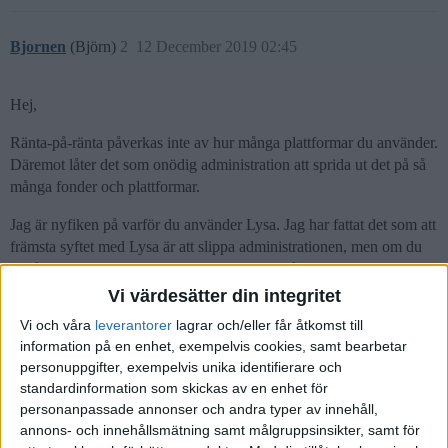
Bjornen
(Björn)
2
12 December 2019 02:45
Hej,
Ränta-på-ränta påverkas inte av hur många plattformar du använder.
Däremot låter det som onödig administration att sprida ut det på så
många fonder och plattformar.
Jag är nyfiken på varför du använder Lysa. Jag har fattat det som att
främsta syftet med Lysa är att slippa administrationen, men om du
ändå använder en mängd andra plattformar så blir ju Lysa bara
ytterligare en plattform att hantera.
Vi värdesätter din integritet
Vi och våra
leverantorer
lagrar och/eller får åtkomst till
information på en enhet, exempelvis cookies, samt bearbetar
personuppgifter, exempelvis unika identifierare och
Adde
(AdrianG)
3
12 December 2019 07:42
standardinformation som skickas av en enhet för
personanpassade annonser och andra typer av innehåll,
annons- och innehållsmätning samt målgruppsinsikter, samt för
Fördelar och nackdelar finns kanske lite på andra plan. Som