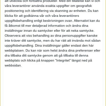
att utveckla och förbättra produkter.
Med din tillåtelse kan vi och
Björnen redan skrev gör det ingen skillnad på ränta-på-ränta
våra leverantörer använda exakta uppgifter om geografisk
effekten om man har sina pengar utspridit eller samlade.
positionering och identifiering via skanning av enheten. Du kan
klicka för att godkänna vår och våra leverantörers
Själv tycker jag att det skulle bli jättesvårt att få en bra översikt över
uppgiftsbehandling enligt beskrivningen ovan. Alternativt kan du
alla tillgångar och framförallt riskprofil med så många fonder och
få åtkomst till mer detaljerad information och ändra dina
ställen. Bara detta vore tillräckligt anledning för mig att slå ihop en
inställningar innan du samtycker eller för att neka samtycke.
hel del och samtidigt minska antal fonder drastiskt.
Observera att viss behandling av dina personuppgifter kanske
inte kräver ditt samtycke, men du har rätt att invända mot sådan
Ibland kan man ha fördelar för att ha kvar lite pengar/sparande på
uppgiftsbehandling. Dina inställningar gäller endast den här
vissa ställen. T.ex. en rabatt på bolåneräntan hos sin bank eller
webbplatsen. Du kan när som helst ändra dina preferenser eller
bättre förmåner på försäkringar, bankkostnader, osv.
dra tillbaka ditt samtycke genom att gå tillbaka till denna
webbplats och klicka på knappen "Integritet" längst ned på
Men sedan kan det också finnas fördelar när man samlar. Hos
webbsidan.
Avanza kan man få lite bättre villkor ju mer man sparar. Så blir
belåning med 0%-räntan lite mer intressant när det finns ett större
belopp på kontot.
Daniel29
(Daniel)
4
13 December 2019 08:21