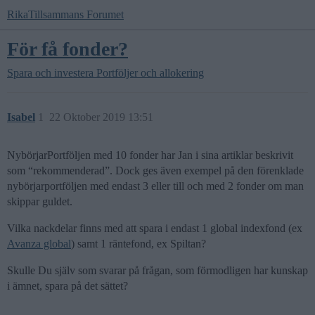
RikaTillsammans Forumet
För få fonder?
Spara och investera
Portföljer och allokering
Isabel
1
22 Oktober 2019 13:51
NybörjarPortföljen med 10 fonder har Jan i sina artiklar beskrivit
som “rekommenderad”. Dock ges även exempel på den förenklade
nybörjarportföljen med endast 3 eller till och med 2 fonder om man
skippar guldet.
Vilka nackdelar finns med att spara i endast 1 global indexfond (ex
Avanza global
) samt 1 räntefond, ex Spiltan?
Skulle Du själv som svarar på frågan, som förmodligen har kunskap
i ämnet, spara på det sättet?