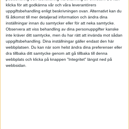
En globalfond, en global småbolagsfond, en emerging markets fond
klicka för att godkänna vår och våra leverantörers
och sedan xact högutdelande (som “sverige-fond”+ mera). Total
uppgiftsbehandling enligt beskrivningen ovan. Alternativt kan du
få åtkomst till mer detaljerad information och ändra dina
avgift 0,21%. En räntefond(mix) har jag inte utan jag lägger 10% av
inställningar innan du samtycker eller för att neka samtycke.
mina investeringar på ett räntebärande sparkonto istället.
Observera att viss behandling av dina personuppgifter kanske
Jag är jättenöjd och känner mig trygg med mitt upplägg och har
inte kräver ditt samtycke, men du har rätt att invända mot sådan
inget behov att anpassa (och överkomplicera) det ännu en gång. Det
uppgiftsbehandling. Dina inställningar gäller endast den här
är enkelt att hantera, har rullat på jättebra i flera månader och jag
webbplatsen. Du kan när som helst ändra dina preferenser eller
dra tillbaka ditt samtycke genom att gå tillbaka till denna
kan fortfarande skapa några fina grafer och kalkylark om mitt
webbplats och klicka på knappen "Integritet" längst ned på
sparande.
webbsidan.
Det finns en del här på bloggen som faktiskt kör “all-in” och har
100% globalfond. Funkar också fint, men hade jag velat ha det så
enkelt då hade jag förmodligen kört på lysa istället för att inte missa
riskspridningen.
Liknande ämnen du kan gilla
Ämne
Svar
Visningar
Aktivitet