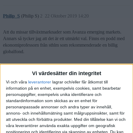
Philip_S
(Philip S)
2
22 Oktober 2019 14:20
Att du missar tillväxtmarknader som Avanza emerging markets.
Annars så tycker jag att det är ett utmärkt val. Finns en podd med
ekonomiprofessorn från sthlm som rekommenderade en billig
globalfond.
Vi värdesätter din integritet
Adde
(AdrianG)
3
22 Oktober 2019 15:47
Vi och våra
leverantorer
lagrar och/eller får åtkomst till
information på en enhet, exempelvis cookies, samt bearbetar
personuppgifter, exempelvis unika identifierare och
Precis som Philip skriver finns det inte många nackdelar med en
standardinformation som skickas av en enhet för
sådan enkel portfölj förutom att man inte täcker alla
personanpassade annonser och andra typer av innehåll,
marknader/regioner/bolagsformer som finns där ute.
annons- och innehållsmätning samt målgruppsinsikter, samt för
att utveckla och förbättra produkter.
Med din tillåtelse kan vi och
Själv började jag med 14+ fonder, läste på lite… bantade ner till 8
våra leverantörer använda exakta uppgifter om geografisk
och nuförtiden har jag endast 4 fonder.
positionering och identifiering via skanning av enheten. Du kan