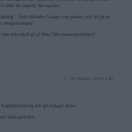
ch sålde för ungefär lika mycket.
attning”. Ändå räknades bolaget som passivt, och det på att
ör vinstgeneringen”.
 man helt enkelt gå på Rika Tillsammansportföljen?
2
29 Oktober 2019 14:46
d Kapitalförsäkring inte gör bolaget aktivt.
nder träda-perioden.