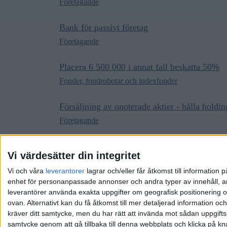
Företagande
Bank för passivt företag
Företagande
Placera 6 500 000 i annat fall beskatta 50%
Fonder, fondrobotar och indexfonder
Försäljning av onoterade aktier - hålla holdin
Företagande
Behålla en del kapital efter träda?
Vi värdesätter din integritet
Företagande
Vi och våra
leverantorer
lagrar och/eller får åtkomst till informatio
enhet för personanpassade annonser och andra typer av innehåll, ann
leverantörer använda exakta uppgifter om geografisk positionering oc
ovan. Alternativt kan du få åtkomst till mer detaljerad information oc
kräver ditt samtycke, men du har rätt att invända mot sådan uppgifts
samtycke genom att gå tillbaka till denna webbplats och klicka på kn