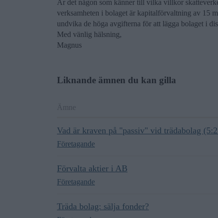
Är det någon som känner till vilka villkor skatteverke
verksamheten i bolaget är kapitalförvaltning av 15 
undvika de höga avgifterna för att lägga bolaget i di
Med vänlig hälsning,
Magnus
Liknande ämnen du kan gilla
Ämne
Vad är kraven på "passiv" vid trädabolag (5:2
Företagande
Förvalta aktier i AB
Företagande
Träda bolag: sälja fonder?