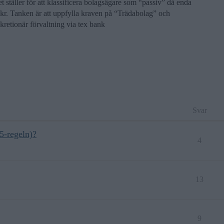
t ställer för att klassificera bolagsägare som “passiv” då enda
mkr. Tanken är att uppfylla kraven på “Trädabolag” och
skretionär förvaltning via tex bank
Svar
5-regeln)?
4
13
9