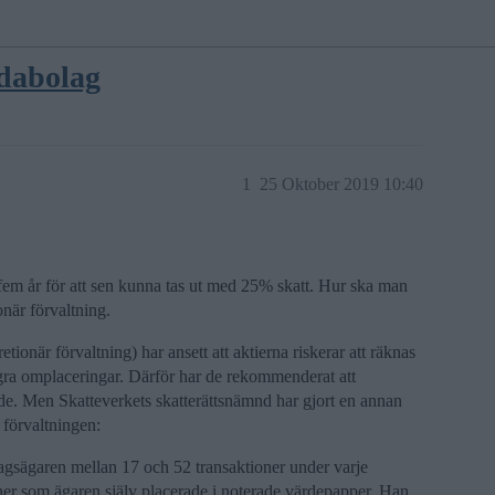
ädabolag
1
25 Oktober 2019 10:40
 fem år för att sen kunna tas ut med 25% skatt. Hur ska man
onär förvaltning.
tionär förvaltning) har ansett att aktierna riskerar att räknas
ågra omplaceringar. Därför har de rekommenderat att
de. Men Skatteverkets skatterättsnämnd har gjort en annan
 förvaltningen:
lagsägaren mellan 17 och 52 transaktioner under varje
joner som ägaren själv placerade i noterade värdepapper. Han