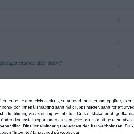
0
24
gbolaget vilande eller aktivt?
7
10
n på en enhet, exempelvis cookies, samt bearbetar personuppgifter, exem
ons- och innehållsmätning samt målgruppsinsikter, samt för att utveck
h identifiering via skanning av enheten. Du kan klicka för att godkänn
h ändra dina inställningar innan du samtycker eller för att neka samtyck
behandling. Dina inställningar gäller endast den här webbplatsen. Du kan
appen "Integritet" längst ned på webbsidan.