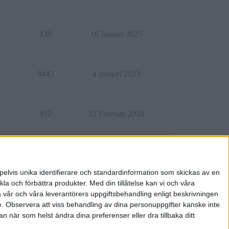
138
16 Januari 2025
9445
4 Januari 2023
912
12 Februari 2024
601
14 Januari 2025
pelvis unika identifierare och standardinformation som skickas av en
la och förbättra produkter.
Med din tillåtelse kan vi och våra
a vår och våra leverantörers uppgiftsbehandling enligt beskrivningen
e.
Observera att viss behandling av dina personuppgifter kanske inte
 när som helst ändra dina preferenser eller dra tillbaka ditt