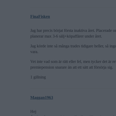
FinaFisken
Jag har precis börjat första inaktiva året. Placerade
planerar max 3-6 sälj+köpaffärer under året.
Jag körde inte så många trades tidigare heller, så ing
vara.
Vet inte vad som är rätt eller fel, men tycker det är r
premiepension snarare än att ett sätt att försörja sig.
1 gillning
Maggan1963
Hej