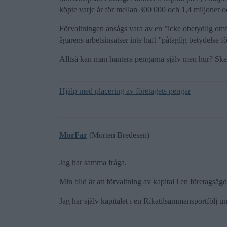
köpte varje år för mellan 300 000 och 1,4 miljoner o
Förvaltningen ansågs vara av en ”icke obetydlig omf
ägarens arbetsinsatser inte haft ”påtaglig betydelse f
Alltså kan man hantera pengarna själv men hur? Ska
Hjälp med placering av företagets pengar
MorFar
(Morten Bredesen)
Jag har samma fråga.
Min bild är att förvaltning av kapital i en företagsäg
Jag har själv kapitalet i en Rikatilsammansportfölj u