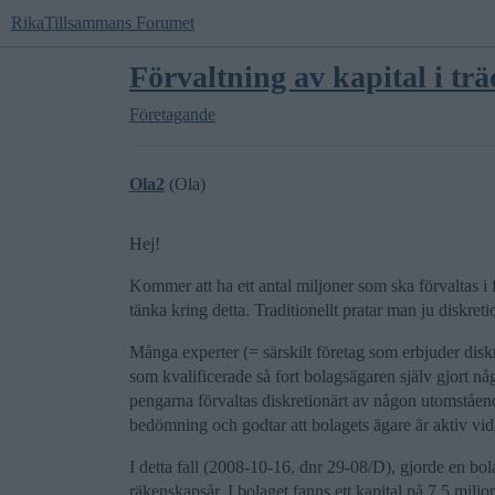
RikaTillsammans Forumet
Förvaltning av kapital i tr
Företagande
Ola2
(Ola)
Hej!
Kommer att ha ett antal miljoner som ska förvaltas i
tänka kring detta. Traditionellt pratar man ju diskreti
Många experter (= särskilt företag som erbjuder diskre
som kvalificerade så fort bolagsägaren själv gjort n
pengarna förvaltas diskretionärt av någon utomståen
bedömning och godtar att bolagets ägare är aktiv vid
I detta fall (2008-10-16, dnr 29-08/D), gjorde en bo
räkenskapsår. I bolaget fanns ett kapital på 7,5 mil