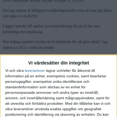
20% Swedbank Robur Access Sverige A, 0,31%
Det jag saknar är billiga(re) småbolagsfonder men de kan jag köpa
vid sidan av (SAVR)
Lägger kanske till spiltan investmentbolag för att få lite mer
inriktning mot småbolag
Hur många punkter tycker ni är minimum för att göra detta? Jag
sparar ca 10.5:-/ mån per punkt
Det gäller såklart att det är en 100/0 portfölj. Balanseringen
Vi värdesätter din integritet
fonderna emellan kan jag nog ge mig på en gång om året, inte så
jobbigt endå.
Vi och våra
leverantorer
lagrar och/eller får åtkomst till
information på en enhet, exempelvis cookies, samt bearbetar
personuppgifter, exempelvis unika identifierare och
standardinformation som skickas av en enhet för
personanpassade annonser och andra typer av innehåll,
Julle
(Julle)
3
15 Oktober 2021 16:53
annons- och innehållsmätning samt målgruppsinsikter, samt för
att utveckla och förbättra produkter.
Med din tillåtelse kan vi och
Jo det hade jag gärna gjort men jag hamnar på en belåningsgrad på
våra leverantörer använda exakta uppgifter om geografisk
73,6. Hade jag hamnat på 70 och under hade det vart lättare att få
positionering och identifiering via skanning av enheten. Du kan