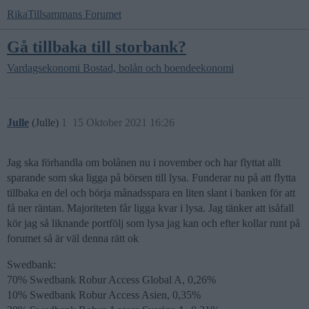
RikaTillsammans Forumet
Gå tillbaka till storbank?
Vardagsekonomi
Bostad, bolån och boendeekonomi
Julle
(Julle)
1
15 Oktober 2021 16:26
Jag ska förhandla om bolånen nu i november och har flyttat allt
sparande som ska ligga på börsen till lysa. Funderar nu på att flytta
tillbaka en del och börja månadsspara en liten slant i banken för att
få ner räntan. Majoriteten får ligga kvar i lysa. Jag tänker att isåfall
kör jag så liknande portfölj som lysa jag kan och efter kollar runt på
forumet så är väl denna rätt ok
Swedbank:
70% Swedbank Robur Access Global A, 0,26%
10% Swedbank Robur Access Asien, 0,35%