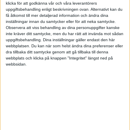
klicka för att godkänna vår och våra leverantörers
till bra ränta på te.x SBAB, Landshypotek. Klart 1.25 på SBAB är
uppgiftsbehandling enligt beskrivningen ovan. Alternativt kan du
hyffsat men man vill ju såklart ner så långt det går, utan att det
få åtkomst till mer detaljerad information och ändra dina
börjar kosta i andra änden…
inställningar innan du samtycker eller för att neka samtycke.
Observera att viss behandling av dina personuppgifter kanske
inte kräver ditt samtycke, men du har rätt att invända mot sådan
uppgiftsbehandling. Dina inställningar gäller endast den här
Jultomten
(Jultomten)
4
15 Oktober 2021 16:56
webbplatsen. Du kan när som helst ändra dina preferenser eller
dra tillbaka ditt samtycke genom att gå tillbaka till denna
webbplats och klicka på knappen "Integritet" längst ned på
Om villkoren för bolån för just dig är bäst i storbank så är det ju
webbsidan.
inget dåligt, kör på det. Vill de att du ska ha ett månadssparande så
är det ju enkelt att sätta upp, och lika enkelt att avsluta när du väl
fått ditt bolån så kan du sen spara vart du vill. Det kan ju vara en
nackdel när ränterabatterna går ut och ska förhandlas om, så det
beror ju lite på om du är beredd att ta extrajobbet med att byta
bolåneinstitut i ett sånt läge.
2 gillningar
Liknande ämnen du kan gilla