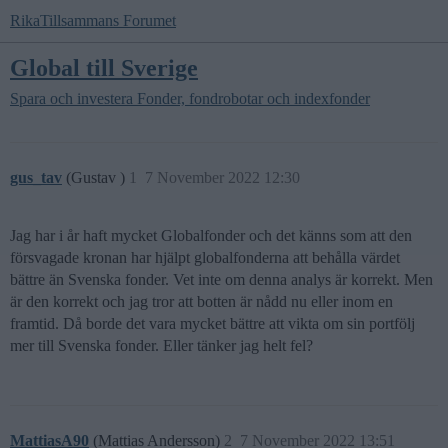
RikaTillsammans Forumet
Global till Sverige
Spara och investera
Fonder, fondrobotar och indexfonder
gus_tav
(Gustav )
1
7 November 2022 12:30
Jag har i år haft mycket Globalfonder och det känns som att den
försvagade kronan har hjälpt globalfonderna att behålla värdet
bättre än Svenska fonder. Vet inte om denna analys är korrekt. Men
är den korrekt och jag tror att botten är nådd nu eller inom en
framtid. Då borde det vara mycket bättre att vikta om sin portfölj
mer till Svenska fonder. Eller tänker jag helt fel?
MattiasA90
(Mattias Andersson)
2
7 November 2022 13:51