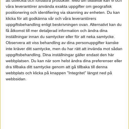
att utveckla och förbättra produkter.
Med din tillåtelse kan vi och
Men det behöver inte vara fel med 35% Sverige. Det faller nog
våra leverantörer använda exakta uppgifter om geografisk
ändå inom “normalspannet”. Vad som kommer gå bäst framöver, är
positionering och identifiering via skanning av enheten. Du kan
klicka för att godkänna vår och våra leverantörers
det ingen som vet…
uppgiftsbehandling enligt beskrivningen ovan. Alternativt kan du
3 gillningar
få åtkomst till mer detaljerad information och ändra dina
inställningar innan du samtycker eller för att neka samtycke.
Observera att viss behandling av dina personuppgifter kanske
inte kräver ditt samtycke, men du har rätt att invända mot sådan
JoakimF
3
19 Juli 2023 22:22
uppgiftsbehandling. Dina inställningar gäller endast den här
webbplatsen. Du kan när som helst ändra dina preferenser eller
dra tillbaka ditt samtycke genom att gå tillbaka till denna
Angående valutarisken finns en existerande tråd här:
webbplats och klicka på knappen "Integritet" längst ned på
webbsidan.
Hur ser ni på valutarisken i globalfonder?
Spara och investera
Hej! Jag skulle vilja höra hur alla tänker kring valutarisken med
att köpa globala fonder givet den svara kronan? En eventuell
stärkning av kronan lär äta upp eller helt förstöra eventuell
avkastning kommande år. Om man idag skulle börja spara i
fonder, utan att ha varit med om uppgången i globalfonder
(mycket tack vare en svag krona), hade ni då ändå valt att