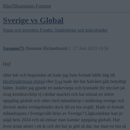
RikaTillsammans Forumet
Sverige vs Global
Spara och investera
Fonder, fondrobotar och indexfonder
Susanne75
(Susanne Rickardsson)
1
27 Juni 2023 19:56
Hej!
sitter här och begrundar att hade jag bara fortsatt hållit mig till
länsförsäkringar global
eller
lysa
hade det här halvåret gått betydligt
bättre. Istället jag gjorde en tankevurpa och lyssnade för mycket på
svag kronkurs/köp ej i dollar snacket och har missat en större
uppgång globalt och sitter med månadsköp i småbolag sverige och
diverse andra sverigefonder dock till en bra avgift. Hade ni fortsätt
månadsspara i Sverige/sålt delar av Sverige? Lågkonjuktur kan ju
pågå hela 2024 och då missar man kanske uppgång globalt. Har
även testat aktier i ett år och det har ju gått så där, har man en bra så