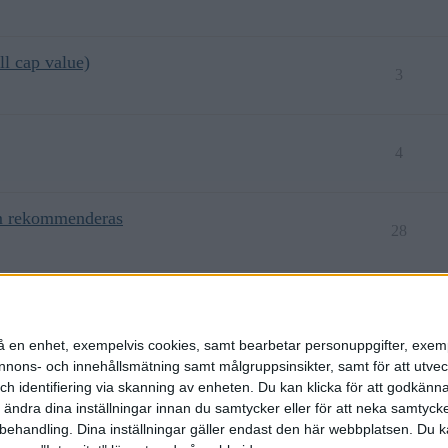
l cap value)
3
4
om rekommenderas
28
?
10
n på en enhet, exempelvis cookies, samt bearbetar personuppgifter, exem
ons- och innehållsmätning samt målgruppsinsikter, samt för att utveck
h identifiering via skanning av enheten. Du kan klicka för att godkänn
h ändra dina inställningar innan du samtycker eller för att neka samtyck
behandling. Dina inställningar gäller endast den här webbplatsen. Du kan