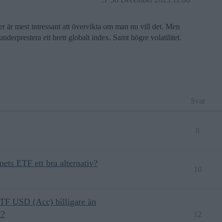
r är mest intressant att övervikta om man nu vill det. Men
nderprestera ett brett globalt index. Samt högre volatilitet.
Svar
8
ets ETF ett bra alternativ?
10
F USD (Acc) billigare än
K?
12