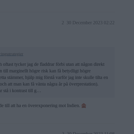
2
30 December 2023 02:22
ringsstrategier
oftast tycker jag de fladdrar förbi utan att någon direkt
till marginellt högre risk kan få betydligt högre
a stämmer, hjälp mig förstå varför jag inte skulle tilta en
ch att man kan få vänta några år på överprestation).
 stå i kontrast till g…
ade till att ha en överexponering mot Indien.
3
30 December 2023 11:08