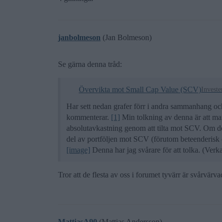
janbolmeson
(Jan Bolmeson)
Se gärna denna tråd:
Övervikta mot Small Cap Value (SCV)
Investe
Har sett nedan grafer förr i andra sammanhang och 
kommenterar.
[1]
Min tolkning av denna är att man 
absolutavkastning genom att tilta mot SCV. Om dett
del av portföljen mot SCV (förutom beteenderisk o
[image]
Denna har jag svårare för att tolka. (Verkar
Tror att de flesta av oss i forumet tyvärr är svårvärv
MattiasA90
(Mattias Andersson)