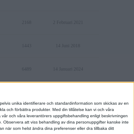
2168
2 Februari 2021
1443
14 Juni 2018
6489
14 Januari 2024
3735
3 Juni 2023
pelvis unika identifierare och standardinformation som skickas av en
la och förbättra produkter.
Med din tillåtelse kan vi och våra
a vår och våra leverantörers uppgiftsbehandling enligt beskrivningen
e.
Observera att viss behandling av dina personuppgifter kanske inte
 när som helst ändra dina preferenser eller dra tillbaka ditt