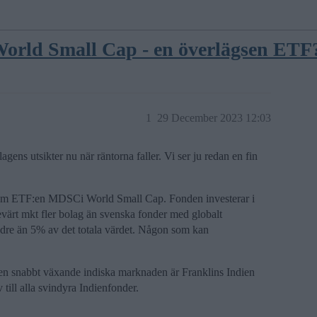
orld Small Cap - en överlägsen ETF
1
29 December 2023 12:03
gens utsikter nu när räntorna faller. Vi ser ju redan en fin
psa om ETF:en MDSCi World Small Cap. Fonden investerar i
värt mkt fler bolag än svenska fonder med globalt
dre än 5% av det totala värdet. Någon som kan
en snabbt växande indiska marknaden är Franklins Indien
till alla svindyra Indienfonder.