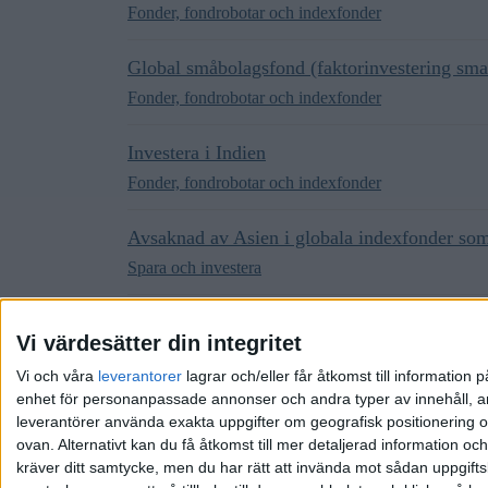
Fonder, fondrobotar och indexfonder
Global småbolagsfond (faktorinvestering smal
Fonder, fondrobotar och indexfonder
Investera i Indien
Fonder, fondrobotar och indexfonder
Avsaknad av Asien i globala indexfonder s
Spara och investera
Vad tror ni om denna globala aktieindex fond
Vi värdesätter din integritet
Aktier och börsnoteringar
Vi och våra
leverantorer
lagrar och/eller får åtkomst till informatio
enhet för personanpassade annonser och andra typer av innehåll, ann
leverantörer använda exakta uppgifter om geografisk positionering oc
ovan. Alternativt kan du få åtkomst till mer detaljerad information oc
kräver ditt samtycke, men du har rätt att invända mot sådan uppgifts