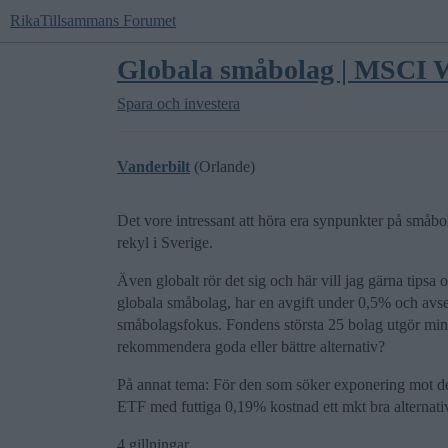
RikaTillsammans Forumet
Globala småbolag | MSCI W
Spara och investera
Vanderbilt
(Orlande)
Det vore intressant att höra era synpunkter på småbola
rekyl i Sverige.
Även globalt rör det sig och här vill jag gärna ti
globala småbolag, har en avgift under 0,5% och avse
småbolagsfokus. Fondens största 25 bolag utgör min
rekommendera goda eller bättre alternativ?
På annat tema: För den som söker exponering mot d
ETF med futtiga 0,19% kostnad ett mkt bra alternativ 
4 gillningar