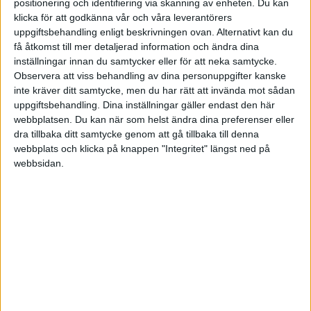
positionering och identifiering via skanning av enheten. Du kan
bspastikern
(Börsspastikern)
3
1 September 2020 09:24
klicka för att godkänna vår och våra leverantörers
uppgiftsbehandling enligt beskrivningen ovan. Alternativt kan du
få åtkomst till mer detaljerad information och ändra dina
För ett antal år sedan hade jag av någon anledning också fått för
inställningar innan du samtycker eller för att neka samtycke.
mig att ränta aldrig kan bli negativ.
Observera att viss behandling av dina personuppgifter kanske
inte kräver ditt samtycke, men du har rätt att invända mot sådan
Nu är jag lika säker på att räntan i alla fall inte kan bli -10 %. Det
uppgiftsbehandling. Dina inställningar gäller endast den här
kan liksom inte hända. Återstår att se om jag har rätt den här
webbplatsen. Du kan när som helst ändra dina preferenser eller
gången.
dra tillbaka ditt samtycke genom att gå tillbaka till denna
webbplats och klicka på knappen "Integritet" längst ned på
webbsidan.
Lukas80
4
1 September 2020 09:30
Jag känner väl också att obligationer har en väldigt låg avkastning,
medan nedsidan är väldigt stor. Räntehöjningar och/eller en
situation där folk vill ha sina pengar kan ge stora ras för
obligationer.