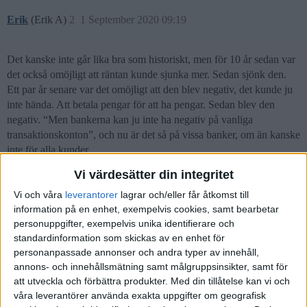
Erik
(Erik A)
2
1 September 2020 09:19
Det kanske inte går lika bra som historiskt, men för 10 år sedan var
det också omöjligt att räntan kunde sjunka mer. Sedan sjönk den.
Ett par år senare var det omöjligt att den blev negativ, det kunde ju
inte hända. Att betala pengar för att ha pengar. Sedan blev den
negativ. “Men bankerna kan ju inte ha negativ på vanliga
transaktionskonton”, och nu är det så på vissa banker, om än kanske
inte för alla kunder.
Vi värdesätter din integritet
Vad jag vill säga är att inget förvånar mig längre. Att ha lite av allt
(likvider i olika valutor, långa räntor, korta räntor, realräntor,
Vi och våra
leverantorer
lagrar och/eller får åtkomst till
storbolag, småbolag, svenska bolag, utländska bolag, diverse
information på en enhet, exempelvis cookies, samt bearbetar
ädelmetaller och även andra alternativa investeringar i allt från
personuppgifter, exempelvis unika identifierare och
solpaneler till peer-to-peer lending) är min väg att inte vara orolig
standardinformation som skickas av en enhet för
för att allt försvinner. Åtminstone inte samtidigt.
personanpassade annonser och andra typer av innehåll,
annons- och innehållsmätning samt målgruppsinsikter, samt för
att utveckla och förbättra produkter.
Med din tillåtelse kan vi och
våra leverantörer använda exakta uppgifter om geografisk