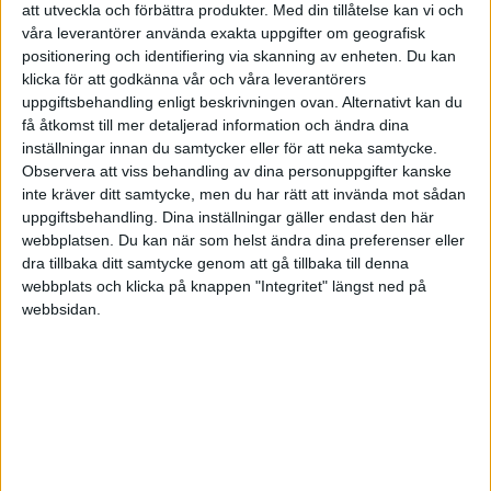
att utveckla och förbättra produkter.
Med din tillåtelse kan vi och
Katten_i_hatten
(Baldvin Gislason Bern)
3
3 Maj 2020 15:57
våra leverantörer använda exakta uppgifter om geografisk
positionering och identifiering via skanning av enheten. Du kan
klicka för att godkänna vår och våra leverantörers
Det känns som att du träffade spiken på huvudet med det här: “Om
uppgiftsbehandling enligt beskrivningen ovan. Alternativt kan du
jag ser en bra avkastning och kan förklara varför…”
få åtkomst till mer detaljerad information och ändra dina
Att förlita sig på historik utan att tänka efter varför det har varit så är
inställningar innan du samtycker eller för att neka samtycke.
nog det som känns konstigt för mig.
Observera att viss behandling av dina personuppgifter kanske
inte kräver ditt samtycke, men du har rätt att invända mot sådan
Tack för svaret!
uppgiftsbehandling. Dina inställningar gäller endast den här
webbplatsen. Du kan när som helst ändra dina preferenser eller
dra tillbaka ditt samtycke genom att gå tillbaka till denna
webbplats och klicka på knappen "Integritet" längst ned på
webbsidan.
Kevin1
(Kevin)
4
3 Maj 2020 18:28
Man kan se det som att vi inte har någon susning om framtiden,
men vi vet hur historiken ser ut. Om vi inte har en spåkula kan vi
alltså bara luta oss mot historiken och hoppas på det bästa,
historiken borde i alla fall ge bättre odds än att chansa hejvilt.