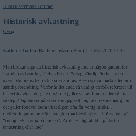
RikaTillsammans Forumet
Historisk avkastning
Övrigt
Katten_i_hatten
(Baldvin Gislason Bern)
1
3 Maj 2020 12:07
Man brukar säga att historisk avkastning inte är någon garanti för
framtida avkastning. Delvis för att företag ständigt ändras, men
även hela branscher och länder ändras. Även själva marknaden är i
ständig förändring. Varför är det ändå så vanligt att folk refererar till
historisk avkastning, t.ex. när det gäller väl av fonder eller väl av
strategi? Jag tänker på saker som jag sett här, t.ex. resonemang när
det gäller fondval (som visserligen ofta får vettig kritik), i
utvärderingar av portföljstrategier (backtesting) och i förväntan på
“rimlig avkastning på börsen”. Är det vettigt att titta på historisk
avkastning eller inte?