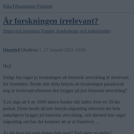
RikaTillsammans Forumet
Är forskningen irrelevant?
Spara och investera
Fonder, fondrobotar och indexfonder
Qwertyf
(Anders)
1
27 Januari 2021 10:06
Hej!
Enligt Jan säger ju forskningen att historisk utveckling är irrelevant
för framtiden. Borde inte detta betyda att forskningen paradoxalt
nog är irrelevant eftersom den bygger på just historisk utveckling?
T.ex sägs att 6 av 1000 aktiva fonder slår index över en 30-års
period. Detta borde då inte betyda någonting eftersom det hela
naturligtvis bygger på historisk utveckling, och därmed inte säger
någonting om hur det kommer att se ut framöver…
Är det bara jag som tänker helt snett? Vad säger ni andra?