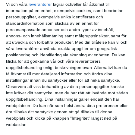
Vi och våra
leverantorer
lagrar och/eller får åtkomst till
Förvisso finns det de som menar att vi inte kan ha kunskap om
information på en enhet, exempelvis cookies, samt bearbetar
någonting alls. Bara för att man inte har säker kunskap om något
personuppgifter, exempelvis unika identifierare och
betyder det dock inte att man inte kan ha goda skäl att tro på något.
standardinformation som skickas av en enhet för
I fallet investeringar tycks historisk utveckling vara ett hyfsat gott
personanpassade annonser och andra typer av innehåll,
skäl att tro att något, med relativt hög sannolikhet, kommer inträffa i
annons- och innehållsmätning samt målgruppsinsikter, samt för
framtiden.
att utveckla och förbättra produkter.
Med din tillåtelse kan vi och
våra leverantörer använda exakta uppgifter om geografisk
Det är dock inte det enda goda skälet för att tro på något, utan man
positionering och identifiering via skanning av enheten. Du kan
får ju även tänka på andra faktorer och väga in dem i bedömningen.
klicka för att godkänna vår och våra leverantörers
I slutändan tycks det i alla fall bättre att basera sina investeringar på
uppgiftsbehandling enligt beskrivningen ovan. Alternativt kan du
något slags logik än att bara investera på måfå.
få åtkomst till mer detaljerad information och ändra dina
inställningar innan du samtycker eller för att neka samtycke.
Observera att viss behandling av dina personuppgifter kanske
inte kräver ditt samtycke, men du har rätt att invända mot sådan
uppgiftsbehandling. Dina inställningar gäller endast den här
anon88932401
4
27 Januari 2021 11:14
webbplatsen. Du kan när som helst ändra dina preferenser eller
dra tillbaka ditt samtycke genom att gå tillbaka till denna
Historiken är en komponent för att kunna bygga en trendlinje. Så
webbplats och klicka på knappen "Integritet" längst ned på
får gärna förtydliga
@janbolmeson
webbsidan.