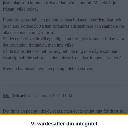
just bolag som kommer driva vidare vår ekonomi. Men då är ju
frågan, vilka bolag?
Förändringshastigheten på dom största bolagen i världen ökar och
ökar, t.ex Forbes 500 listan förändras allt snabbare och snabbare för
alla decennier som går förbi.
Så det enda vi vet är väl egentligen att troligtvis kommer bolag vara
det drivande i framtiden, men inte vilka.
Så då känns det bäst, iaf för mig, att luta mig mot något som har
visat sig haft lite substans i dess historik och har fungerat år efter år.
Men du har absolut en liten poäng i det du skriver.
Mic
(Micael)
3
27 Januari 2021 11:04
Det finns en poäng i det du säger, men det är enligt mig för drastiskt
att dra slutsatsen att historiken är irrelevant och inte betyder
Vi värdesätter din integritet
någonting. Man behöver nyansera det en aning.