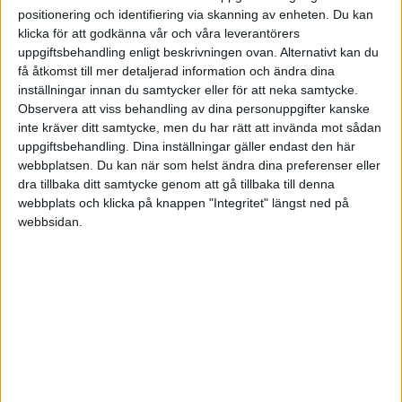
1 gillning
positionering och identifiering via skanning av enheten. Du kan
klicka för att godkänna vår och våra leverantörers
uppgiftsbehandling enligt beskrivningen ovan. Alternativt kan du
få åtkomst till mer detaljerad information och ändra dina
NiclasThn
(Niclas Persson)
5
12 Januari 2021 16:52
inställningar innan du samtycker eller för att neka samtycke.
Observera att viss behandling av dina personuppgifter kanske
Men det beror väl på om man har en traditionell försäkring som är
inte kräver ditt samtycke, men du har rätt att invända mot sådan
låst eller inte vs fondförsäkring. Om det är möjligt så bör man väl
uppgiftsbehandling. Dina inställningar gäller endast den här
webbplatsen. Du kan när som helst ändra dina preferenser eller
alltid flytta sin traditionella försäkring till en fondförsäkring och
dra tillbaka ditt samtycke genom att gå tillbaka till denna
välja den billigaste globala aktiefonden (Om det är långt kvar till
webbplats och klicka på knappen "Integritet" längst ned på
pensionen).
webbsidan.
1 gillning
Jakke
6
12 Januari 2021 16:54
Om man har Saf -Lo på Fora kan man alltid ha det 100% i fond
försäkring.