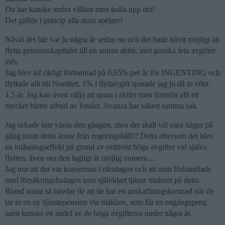
Du har kanske andra villkor men kolla upp det!
Det gällde i princip alla stora spelare!
Nåväl det här var ju några år sedan nu och det hade blivit möjligt att
flytta pensionskapitalet till en annan aktör, mot ganska feta avgifter
iofs.
Jag blev iaf riktigt förbannad på 0,65% per år för INGENTING och
flyttade allt till Nordnet. 1% i flyttavgift sparade jag ju då in efter
1,5 år. Jag kan även välja att spara i aktier men framför allt ett
mycket bättre utbud av fonder. Avanza har säkert samma sak.
Jag orkade inte vänta den gången, men det skall väl vara något på
gång inom detta ämne från regeringshåll!? Detta eftersom det blev
en inlåsningseffekt på grund av orättvist höga avgifter vid själva
flytten, även om den lagligt är möjlig numera…
Jag tror att det var konsensus i riksdagen och att man förhandlade
med försäkringsbolagen som självklart tjänar multum på detta.
Bland annat så hävdar de att de har en anskaffningskostnad när de
tar in en ny tjänstepension via mäklare, som får en engångspeng
samt kanske en andel av de höga avgifterna under några år.