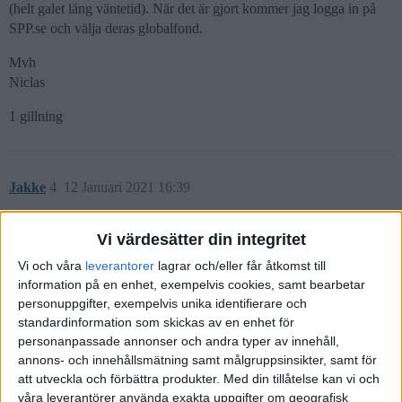
(helt galet läng väntetid). När det är gjort kommer jag logga in på
SPP.se och välja deras globalfond.
Mvh
Niclas
1 gillning
Jakke
4
12 Januari 2021 16:39
Vi värdesätter din integritet
Om man har Fora då ska man logga in på fora.se och välja
Länsförsäkringar Fond Liv eller Amf fondförsäkring. Klart
Vi och våra
leverantorer
lagrar och/eller får åtkomst till
billigaste valet bägge två. Det tar ca mellan 2-3 månader max att få
information på en enhet, exempelvis cookies, samt bearbetar
allt flyttat och klart. Om man har Saf-Lo. Det kan man lätt jämföra
personuppgifter, exempelvis unika identifierare och
pris på konsumenternas.se
standardinformation som skickas av en enhet för
personanpassade annonser och andra typer av innehåll,
Spp fondförsäkring är ingen dålig val. Det jag inte gillar att det blir
annons- och innehållsmätning samt målgruppsinsikter, samt för
dyrare långsiktigt.
att utveckla och förbättra produkter.
Med din tillåtelse kan vi och
våra leverantörer använda exakta uppgifter om geografisk