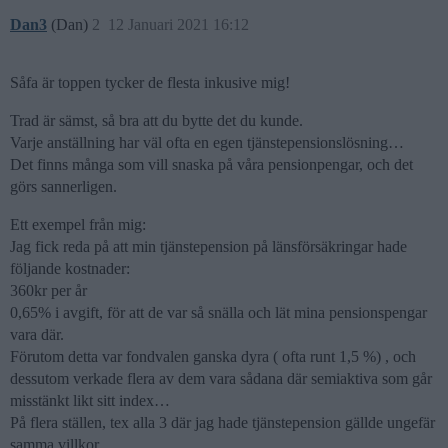
Dan3
(Dan)
2
12 Januari 2021 16:12
Såfa är toppen tycker de flesta inkusive mig!
Trad är sämst, så bra att du bytte det du kunde.
Varje anställning har väl ofta en egen tjänstepensionslösning…
Det finns många som vill snaska på våra pensionpengar, och det
görs sannerligen.
Ett exempel från mig:
Jag fick reda på att min tjänstepension på länsförsäkringar hade
följande kostnader:
360kr per år
0,65% i avgift, för att de var så snälla och lät mina pensionspengar
vara där.
Förutom detta var fondvalen ganska dyra ( ofta runt 1,5 %) , och
dessutom verkade flera av dem vara sådana där semiaktiva som går
misstänkt likt sitt index…
På flera ställen, tex alla 3 där jag hade tjänstepension gällde ungefär
samma villkor.