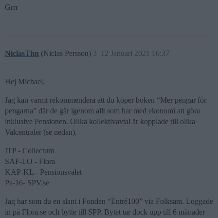
Grrr
NiclasThn
(Niclas Persson)
3
12 Januari 2021 16:37
Hej Michael,
Jag kan varmt rekommendera att du köper boken “Mer pengar för
pengarna” där de går igenom allt som har med ekonomi att göra
inklusive Pensionen. Olika kollektivavtal är kopplade till olika
Valcentraler (se nedan).
ITP - Collectum
SAF-LO - Flora
KAP-KL - Pensionsvalet
Pa-16- SPV.se
Jag har som du en slant i Fonden “Entré100” via Folksam. Loggade
in på Flora.se och bytte till SPP. Bytet tar dock upp till 6 månader