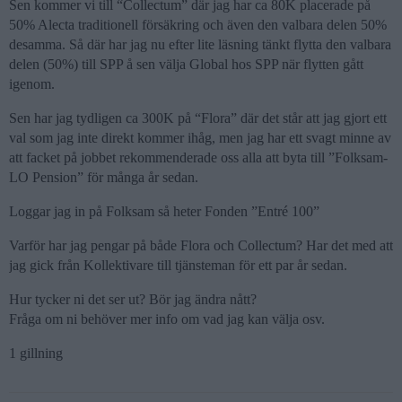
Sen kommer vi till “Collectum” där jag har ca 80K placerade på
50% Alecta traditionell försäkring och även den valbara delen 50%
desamma. Så där har jag nu efter lite läsning tänkt flytta den valbara
delen (50%) till SPP å sen välja Global hos SPP när flytten gått
igenom.
Sen har jag tydligen ca 300K på “Flora” där det står att jag gjort ett
val som jag inte direkt kommer ihåg, men jag har ett svagt minne av
att facket på jobbet rekommenderade oss alla att byta till ”Folksam-
LO Pension” för många år sedan.
Loggar jag in på Folksam så heter Fonden ”Entré 100”
Varför har jag pengar på både Flora och Collectum? Har det med att
jag gick från Kollektivare till tjänsteman för ett par år sedan.
Hur tycker ni det ser ut? Bör jag ändra nått?
Fråga om ni behöver mer info om vad jag kan välja osv.
1 gillning