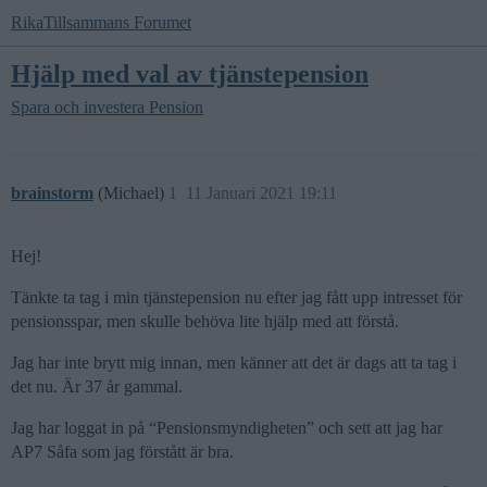
RikaTillsammans Forumet
Hjälp med val av tjänstepension
Spara och investera
Pension
brainstorm
(Michael)
1
11 Januari 2021 19:11
Hej!
Tänkte ta tag i min tjänstepension nu efter jag fått upp intresset för
pensionsspar, men skulle behöva lite hjälp med att förstå.
Jag har inte brytt mig innan, men känner att det är dags att ta tag i
det nu. Är 37 år gammal.
Jag har loggat in på “Pensionsmyndigheten” och sett att jag har
AP7 Såfa som jag förstått är bra.