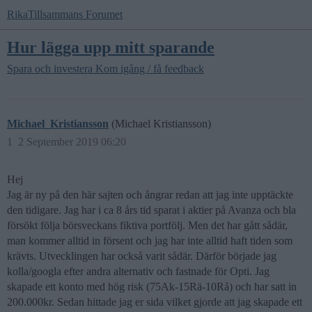
RikaTillsammans Forumet
Hur lägga upp mitt sparande
Spara och investera
Kom igång / få feedback
Michael_Kristiansson
(Michael Kristiansson)
1
2 September 2019 06:20
Hej
Jag är ny på den här sajten och ångrar redan att jag inte upptäckte
den tidigare. Jag har i ca 8 års tid sparat i aktier på Avanza och bla
försökt följa börsveckans fiktiva portfölj. Men det har gått sådär,
man kommer alltid in försent och jag har inte alltid haft tiden som
krävts. Utvecklingen har också varit sådär. Därför började jag
kolla/googla efter andra alternativ och fastnade för Opti. Jag
skapade ett konto med hög risk (75Ak-15Rä-10Rå) och har satt in
200.000kr. Sedan hittade jag er sida vilket gjorde att jag skapade ett