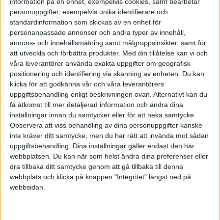
information på en enhet, exempelvis cookies, samt bearbetar
personuppgifter, exempelvis unika identifierare och
1 gillning
standardinformation som skickas av en enhet för
personanpassade annonser och andra typer av innehåll,
annons- och innehållsmätning samt målgruppsinsikter, samt för
Amsepamse
(Amsepamse)
7
3 Oktober 2025 15:38
att utveckla och förbättra produkter.
Med din tillåtelse kan vi och
våra leverantörer använda exakta uppgifter om geografisk
positionering och identifiering via skanning av enheten. Du kan
0% räntefonder.
klicka för att godkänna vår och våra leverantörers
uppgiftsbehandling enligt beskrivningen ovan. Alternativt kan du
Räntor är en alldeles för riskfylld placering på alla tidshorisonter
få åtkomst till mer detaljerad information och ändra dina
med tanke på den usla utvecklingen räntepapper har.
inställningar innan du samtycker eller för att neka samtycke.
Observera att viss behandling av dina personuppgifter kanske
Det var annorlunda förr i tiden (före millenieskiftet) när räntorna låg
inte kräver ditt samtycke, men du har rätt att invända mot sådan
stadigt över 5%, ofta närmre 10%.
uppgiftsbehandling. Dina inställningar gäller endast den här
webbplatsen. Du kan när som helst ändra dina preferenser eller
I den lågräntemiljö vi befinner oss i är tillväxtmarginalen minimal
dra tillbaka ditt samtycke genom att gå tillbaka till denna
(det vill säga att räntor skulle gå ner med flera procent) medan
webbplats och klicka på knappen "Integritet" längst ned på
förlustpotentialen är enorm (dvs att räntan går upp med flera
webbsidan.
procent)
Fasträntekonto är i sådana fall att föredra. Ingen upp eller nergång,
men avkastning nära inflationsnivån.