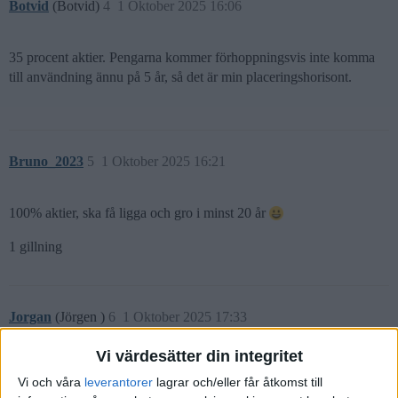
Botvid
(Botvid)
4
1 Oktober 2025 16:06
35 procent aktier. Pengarna kommer förhoppningsvis inte komma
till användning ännu på 5 år, så det är min placeringshorisont.
Bruno_2023
5
1 Oktober 2025 16:21
100% aktier, ska få ligga och gro i minst 20 år
1 gillning
Jorgan
(Jörgen )
6
1 Oktober 2025 17:33
Vi värdesätter din integritet
100% aktier, utifrån riktlinjen 10% aktier per sparhorisont-år (+10
Vi och våra
leverantorer
lagrar och/eller får åtkomst till
år).