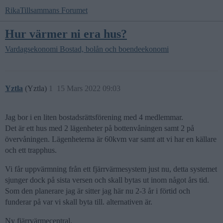
RikaTillsammans Forumet
Hur värmer ni era hus?
Vardagsekonomi
Bostad, bolån och boendeekonomi
Yztla
(Yztla)
1
15 Mars 2022 09:03
Jag bor i en liten bostadsrättsförening med 4 medlemmar.
Det är ett hus med 2 lägenheter på bottenvåningen samt 2 på
övervåningen. Lägenheterna är 60kvm var samt att vi har en källare
och ett trapphus.
Vi får uppvärmning från ett fjärrvärmesystem just nu, detta systemet
sjunger dock på sista versen och skall bytas ut inom något års tid.
Som den planerare jag är sitter jag här nu 2-3 år i förtid och
funderar på var vi skall byta till. alternativen är.
Ny fjärrvärmecentral.