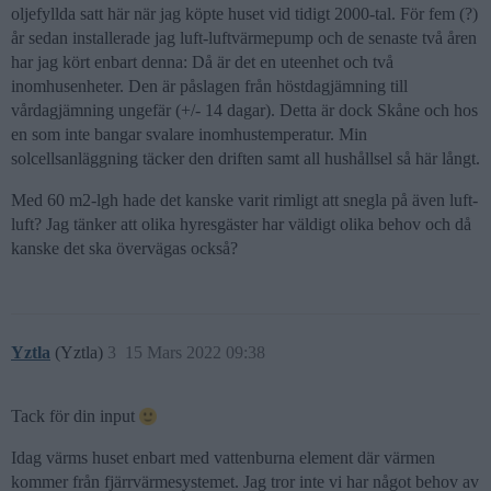
oljefyllda satt här när jag köpte huset vid tidigt 2000-tal. För fem (?)
år sedan installerade jag luft-luftvärmepump och de senaste två åren
har jag kört enbart denna: Då är det en uteenhet och två
inomhusenheter. Den är påslagen från höstdagjämning till
vårdagjämning ungefär (+/- 14 dagar). Detta är dock Skåne och hos
en som inte bangar svalare inomhustemperatur. Min
solcellsanläggning täcker den driften samt all hushållsel så här långt.
Med 60 m2-lgh hade det kanske varit rimligt att snegla på även luft-
luft? Jag tänker att olika hyresgäster har väldigt olika behov och då
kanske det ska övervägas också?
Yztla
(Yztla)
3
15 Mars 2022 09:38
Tack för din input
Idag värms huset enbart med vattenburna element där värmen
kommer från fjärrvärmesystemet. Jag tror inte vi har något behov av