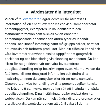
Vi värdesätter din integritet
Yztla
(Yztla)
6
15 Mars 2022 10:42
Vi och våra
leverantorer
lagrar och/eller får åtkomst till
information på en enhet, exempelvis cookies, samt bearbetar
personuppgifter, exempelvis unika identifierare och
Huset är beläget i Västra Götaland.
standardinformation som skickas av en enhet för
Jag tror också att byta fjärrvärmecentral är den absolut lägsta
personanpassade annonser och andra typer av innehåll,
installation samt inköpskostnad. Men Jag planerar att bo där länge
annons- och innehållsmätning samt målgruppsinsikter, samt för
så det är snarare den totala kostnaden inklusive drift som ska vara så
att utveckla och förbättra produkter.
Med din tillåtelse kan vi och
billig som möjligt.
våra leverantörer använda exakta uppgifter om geografisk
positionering och identifiering via skanning av enheten. Du kan
klicka för att godkänna vår och våra leverantörers
uppgiftsbehandling enligt beskrivningen ovan. Alternativt kan du
få åtkomst till mer detaljerad information och ändra dina
emilv
(Emil Vikström)
7
15 Mars 2022 11:35
inställningar innan du samtycker eller för att neka samtycke.
Observera att viss behandling av dina personuppgifter kanske
Denna frågan ska du definitivt ställa i Värmepumpsforum:
inte kräver ditt samtycke, men du har rätt att invända mot sådan
https://www.varmepumpsforum.com/
uppgiftsbehandling. Dina inställningar gäller endast den här
webbplatsen. Du kan när som helst ändra dina preferenser eller
2 gillningar
dra tillbaka ditt samtycke genom att gå tillbaka till denna