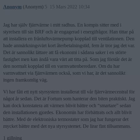
Anonym
(Anonym)
5
15 Mars 2022 10:34
Jag har själv fjärrvärme i mitt radhus. En kompis sitter med i
styrelsen till sin BRF och är engagerad i energifrågor. Han tittar på
att installera en frånluftsvärmepump kopplad till ventilationen. Den
hade anmärkningsvärt kort återbetalningstid, fem år tror jag det var.
Det är sannolikt lättare att få ekonomi i sådana saker i en större
fastighet men kan ändå vara värt att titta på. Som jag förstår det är
den normalt kopplad till en varmvattenberedare. Om du har
varmvattnet via fjärrvärmen också, som vi har, är det sannolikt
ingen framkomlig väg.
Vi har fått ett nytt styrsystem installerat till vår fjärrvärmecentral för
något år sedan. Det är Fortum som hanterar den biten praktiskt. Jag
kan dock konstatera att värmen blivit bättre och “smartare” sedan
den installationen gjordes. Ekonomin har förbättrats och allt blivit
bättre. Med de elektroniska termostater som jag har fungerar det
mycket bättre med det nya styrsystemet. De lirar fint tillsammans.
1 gillning