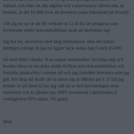
månad, och efter att alla utgifter och vanor/ovanor såsom mat, är
betalda, är det 10.000 kvar att investera (utan bekostnad på livsstil).
Allt jag nu ser är att det verkade ta 12 år för att pengarna som
investerats under dotcombubblans peak att återhämta sig!
Jag har tid, investerar med lång tidshorisont, men det känns
tämligen jobbigt då jag nu ligger back sedan dag 0 med 45.000.
Så med detta i åtanke. Kan någon matematiker beroliga mig och
berätta räkna ut om detta skulle förflyta som dotcombubblan och
fortsätta sjunka/öka i samma stil och jag fortsätter investera som jag
gör, hur lång tid skulle det ta innan jag är tillbaka på 0 :)? Då jag
betalar av på lånet så har jag valt att se den investeringen som
räntefond och är således typ 100% investerad i aktiefonder (i
verkligheten 95% aktier, 5% guld).
Mvh