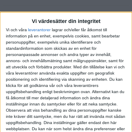
Lukas80
2
13 Mars 2020 18:05
Vi värdesätter din integritet
Vi och våra
leverantorer
lagrar och/eller får åtkomst till
Hej!
information på en enhet, exempelvis cookies, samt bearbetar
personuppgifter, exempelvis unika identifierare och
Lite uppmuntran kan man väl försöka bidra med.
standardinformation som skickas av en enhet för
Lite svårt att snabbt hitta data kring historiken, men med utdelningar
personanpassade annonser och andra typer av innehåll,
inräknade tror jag inte att det tog tolv år för börsen att återhämta sig
annons- och innehållsmätning samt målgruppsinsikter, samt för
från IT-bubblan, det gick klart snabbare än så. Och då skulle det
att utveckla och förbättra produkter.
Med din tillåtelse kan vi och
våra leverantörer använda exakta uppgifter om geografisk
ganska mycket till för att man skulle ha investerat alla sina pengar
positionering och identifiering via skanning av enheten. Du kan
just 7:e mars år 2000…
klicka för att godkänna vår och våra leverantörers
I ditt fall så är ändå det största glädjeämnet att du inte har särskilt
uppgiftsbehandling enligt beskrivningen ovan. Alternativt kan du
stora belopp investerade. Tvärtom så ökar du på ditt sparkapital
få åtkomst till mer detaljerad information och ändra dina
rejält varje månad med ditt sparande på 10000. Det betyder att du
inställningar innan du samtycker eller för att neka samtycke.
Observera att viss behandling av dina personuppgifter kanske
de kommande åren kan köpa billiga aktier och fondandelar om
inte kräver ditt samtycke, men du har rätt att invända mot sådan
börsen fortsätter ner och tar lång tid för att återhämta sig. När det
uppgiftsbehandling. Dina inställningar gäller endast den här
sedan går upp igen (förutsatt att inte apokalypsen verkligen är på
webbplatsen. Du kan när som helst ändra dina preferenser eller
väg, men i så fall har vi större problem än börskurser) så kommer