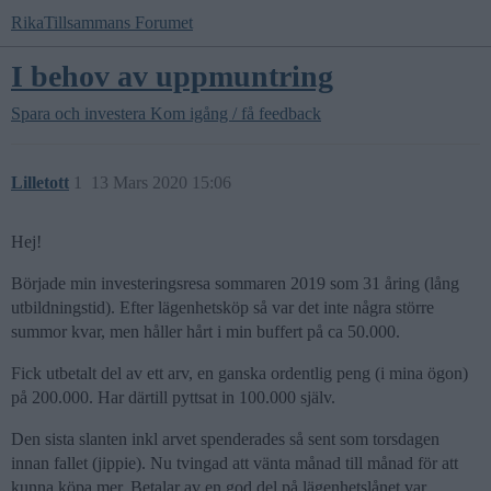
RikaTillsammans Forumet
I behov av uppmuntring
Spara och investera
Kom igång / få feedback
Lilletott
1
13 Mars 2020 15:06
Hej!
Började min investeringsresa sommaren 2019 som 31 åring (lång
utbildningstid). Efter lägenhetsköp så var det inte några större
summor kvar, men håller hårt i min buffert på ca 50.000.
Fick utbetalt del av ett arv, en ganska ordentlig peng (i mina ögon)
på 200.000. Har därtill pyttsat in 100.000 själv.
Den sista slanten inkl arvet spenderades så sent som torsdagen
innan fallet (jippie). Nu tvingad att vänta månad till månad för att
kunna köpa mer. Betalar av en god del på lägenhetslånet var