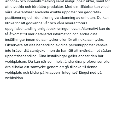
annons- och innehållsmätning samt målgruppsinsikter, samt för
jag hoppas min fråga var tydlig och är det något mer som behövs
att utveckla och förbättra produkter.
Med din tillåtelse kan vi och
för att svara på frågan så säg till.
våra leverantörer använda exakta uppgifter om geografisk
tack på förhand. Newbie på teckningsoptioner
positionering och identifiering via skanning av enheten. Du kan
klicka för att godkänna vår och våra leverantörers
uppgiftsbehandling enligt beskrivningen ovan. Alternativt kan du
få åtkomst till mer detaljerad information och ändra dina
inställningar innan du samtycker eller för att neka samtycke.
Observera att viss behandling av dina personuppgifter kanske
inte kräver ditt samtycke, men du har rätt att invända mot sådan
uppgiftsbehandling. Dina inställningar gäller endast den här
1
webbplatsen. Du kan när som helst ändra dina preferenser eller
dra tillbaka ditt samtycke genom att gå tillbaka till denna
webbplats och klicka på knappen "Integritet" längst ned på
webbsidan.
Nestor
(Nestor)
2
1 Maj 2020 11:43
Svårt att ge svar med så knapphändiga uppgifter. Vilken kurs har
aktien idag? Skall du ge 100 kr för en teckningsoption för en aktie
bör kursen stå väldigt högt…