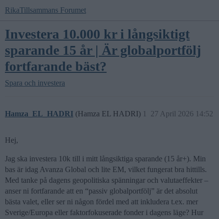
RikaTillsammans Forumet
Investera 10.000 kr i långsiktigt
sparande 15 år | Är globalportfölj
fortfarande bäst?
Spara och investera
Hamza_EL_HADRI
(Hamza EL HADRI)
1
27 April 2026 14:52
Hej,
Jag ska investera 10k till i mitt långsiktiga sparande (15 år+). Min
bas är idag Avanza Global och lite EM, vilket fungerat bra hittills.
Med tanke på dagens geopolitiska spänningar och valutaeffekter –
anser ni fortfarande att en “passiv globalportfölj” är det absolut
bästa valet, eller ser ni någon fördel med att inkludera t.ex. mer
Sverige/Europa eller faktorfokuserade fonder i dagens läge? Hur