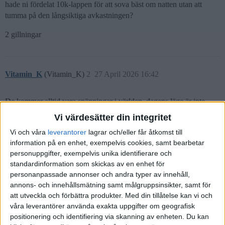
hade ni fördelat 10k-lappen för att sova bäst om natten utan att
tumma på den långsiktiga avkastningen?
2 gillningar
Vitamin_K
(Vitamin_K)
2
27 April 2026 16:42
De kommer alltid vara spänningar i världen, dagens läge är inte
unikt på något sett. Mitt tips är att sluta kolla på nyheterna och
Vi värdesätter din integritet
fortsätta investera.
Vi och våra
leverantorer
lagrar och/eller får åtkomst till
5 gillningar
information på en enhet, exempelvis cookies, samt bearbetar
personuppgifter, exempelvis unika identifierare och
standardinformation som skickas av en enhet för
personanpassade annonser och andra typer av innehåll,
janbolmeson
(Jan Bolmeson)
3
27 April 2026 17:21
annons- och innehållsmätning samt målgruppsinsikter, samt för
att utveckla och förbättra produkter.
Med din tillåtelse kan vi och
våra leverantörer använda exakta uppgifter om geografisk
Håller med
- lovar att slå på den stora trumman om
@Vitamin_K
positionering och identifiering via skanning av enheten. Du kan
det kommer någon ny forskning som säger att man ska göra