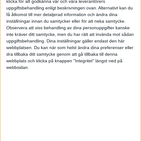
klicka för att godkänna vår och våra leverantörers
annorlunda.
uppgiftsbehandling enligt beskrivningen ovan. Alternativt kan du
få åtkomst till mer detaljerad information och ändra dina
Kolla gärna på grafer och liknande som jag har på hemsidan så
inställningar innan du samtycker eller för att neka samtycke.
kommer du se att det inte är annorlunda nu.
Observera att viss behandling av dina personuppgifter kanske
inte kräver ditt samtycke, men du har rätt att invända mot sådan
RikaTillsammans
uppgiftsbehandling. Dina inställningar gäller endast den här
webbplatsen. Du kan när som helst ändra dina preferenser eller
Grafer, diagram och visualiseringar |
dra tillbaka ditt samtycke genom att gå tillbaka till denna
RikaTillsammans
webbplats och klicka på knappen "Integritet" längst ned på
webbsidan.
Alla våra grafer som gör din privatekonomi rikare och ditt
sparande bättre.
3 gillningar
Liknande ämnen du kan gilla
Ämne
Svar
Visningar
Aktivitet