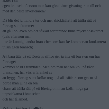
aktier i sin
egen bransch eftersom man kan göra bättre gissningar än till och
med den bästa investeraren?
Då blir det ju mindre tur och mer skicklighet i att träffa rätt på
företag som kommer
att gå upp, även om det såklart fortfarande finns mycket osäkerhet
(dels eftersom man
inte är kunnig i andra branscher som kanske kommer att konkurrera
ut sin egen bransch)
Att bara titta på ett företags siffror ger ju inte ett bra svar om hur
företaget
kommer se ut i framtiden. Men om man har bra koll på både
branschen, har viss erfarenhet av
att bygga företag samt kollar noga på alla siffror som ges ut så
borde man ju ha en bra
chans att träffa rätt på ett företag om man kollar noga på
uppstickarna i branschen
och har tålamod.
Frågan jag har är alltså: