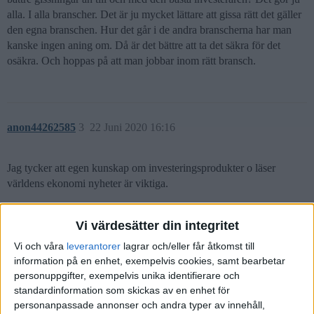
alla. I alla branscher. Det är ju mycket lättare att gissa rätt det gäller
den egna branschen. Hur det går i de andra branscherna har man
kanske ingen aning om. Då är det bättre att ta det säkra för det
osäkra. Och hoppas på att man jobbar inom rätt bransch.
anon44262585
3
22 Juni 2020 16:16
Jag tycker att egen kunskap om investeringsprodukter o läser
världens ekonomi nyheter är viktiga.
Vi värdesätter din integritet
Vi och våra
leverantorer
lagrar och/eller får åtkomst till
Drojn
(Drojn)
4
22 Juni 2020 19:15
information på en enhet, exempelvis cookies, samt bearbetar
personuppgifter, exempelvis unika identifierare och
Hej Sebastian!
standardinformation som skickas av en enhet för
personanpassade annonser och andra typer av innehåll,