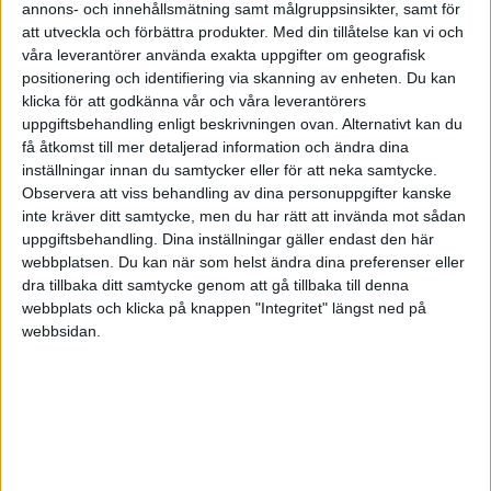
Det finns så många andra faktorer som man behöver ta med i
annons- och innehållsmätning samt målgruppsinsikter, samt för
beaktelse utöver det du skriver ovan. För att bygga en diversifierad
att utveckla och förbättra produkter.
Med din tillåtelse kan vi och
aktieportfölj så ska du enligt mig ligga på 15-20 aktier och gärna
våra leverantörer använda exakta uppgifter om geografisk
fler än så för att volatiliteten inte ska vara allt för hög. Du ska ha rätt
positionering och identifiering via skanning av enheten. Du kan
balans mellan dina aktier, göra analyser av innehaven, uppföljningar
klicka för att godkänna vår och våra leverantörers
uppgiftsbehandling enligt beskrivningen ovan. Alternativt kan du
av vad som presterar och varför det inte gör det, byta ut spelare och
få åtkomst till mer detaljerad information och ändra dina
ta in nya spelare (aktier). Så ja, det finns många som slår index, men
inställningar innan du samtycker eller för att neka samtycke.
det gäller att ha en strategi som man förhåller sig till och framförallt
Observera att viss behandling av dina personuppgifter kanske
ha TIDEN. För att vara diversifierad så räcker det heller inte att
inte kräver ditt samtycke, men du har rätt att invända mot sådan
bara kunna en bransch. För vad händer om nästa krasch just sker i
uppgiftsbehandling. Dina inställningar gäller endast den här
den sektorn, ja då försvinner väldigt mycket av det sparade
webbplatsen. Du kan när som helst ändra dina preferenser eller
kapitalet.
dra tillbaka ditt samtycke genom att gå tillbaka till denna
webbplats och klicka på knappen "Integritet" längst ned på
Kör du fonder och indexfonder i stor grad så har du det i
webbsidan.
bakhuvudet, att du i alla fall följer ett index, och då har tidigare
historik genererat en positiv avkastning över tid. Vilket kan vara
skönt när börschen kraschar med 50%, att man vet med sig att det
inte är pga valet man själv har gjort. Sen är det betydligt lättare att
månadsspara i fonder också.
Med detta sagt så gäller det att vara påläst, ha en strategi och veta