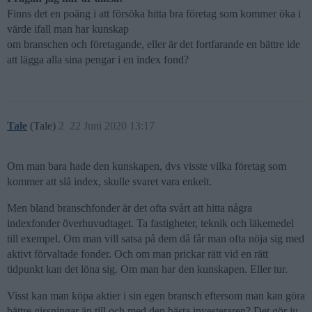
Finns det en poäng i att försöka hitta bra företag som kommer öka i
värde ifall man har kunskap
om branschen och företagande, eller är det fortfarande en bättre ide
att lägga alla sina pengar i en index fond?
Tale
(Tale)
2
22 Juni 2020 13:17
Om man bara hade den kunskapen, dvs visste vilka företag som
kommer att slå index, skulle svaret vara enkelt.
Men bland branschfonder är det ofta svårt att hitta några
indexfonder överhuvudtaget. Ta fastigheter, teknik och läkemedel
till exempel. Om man vill satsa på dem då får man ofta nöja sig med
aktivt förvaltade fonder. Och om man prickar rätt vid en rätt
tidpunkt kan det löna sig. Om man har den kunskapen. Eller tur.
Visst kan man köpa aktier i sin egen bransch eftersom man kan göra
bättre gissningar än till och med den bästa investeraren? Det gör ju