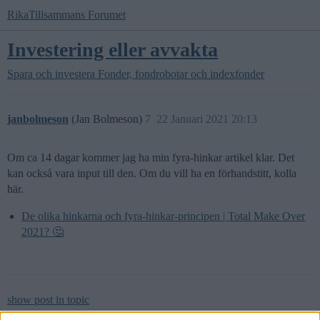
RikaTillsammans Forumet
Investering eller avvakta
Spara och investera
Fonder, fondrobotar och indexfonder
janbolmeson
(Jan Bolmeson)
7
22 Januari 2021 20:13
Om ca 14 dagar kommer jag ha min fyra-hinkar artikel klar. Det
kan också vara input till den. Om du vill ha en förhandstitt, kolla
här.
De olika hinkarna och fyra-hinkar-principen | Total Make Over
2021? 🤔
show post in topic