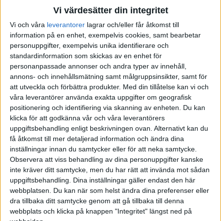
Vi värdesätter din integritet
Liknande ämnen du kan gilla
Vi och våra
leverantorer
lagrar och/eller får åtkomst till
information på en enhet, exempelvis cookies, samt bearbetar
Ämne
Svar
Visningar
Aktivitet
personuppgifter, exempelvis unika identifierare och
standardinformation som skickas av en enhet för
5.5MKr hur investera på bästa
personanpassade annonser och andra typer av innehåll,
19 Februari
sätt?
annons- och innehållsmätning samt målgruppsinsikter, samt för
10
3263
2021
att utveckla och förbättra produkter.
Med din tillåtelse kan vi och
Spara och investera
våra leverantörer använda exakta uppgifter om geografisk
positionering och identifiering via skanning av enheten. Du kan
Fördelning av sparandet, bolån
klicka för att godkänna vår och våra leverantörers
2 Augusti
vs fond
6
556
uppgiftsbehandling enligt beskrivningen ovan. Alternativt kan du
2026
få åtkomst till mer detaljerad information och ändra dina
Fonder, fondrobotar och indexfonder
inställningar innan du samtycker eller för att neka samtycke.
Observera att viss behandling av dina personuppgifter kanske
Större investering i fondrobot
inte kräver ditt samtycke, men du har rätt att invända mot sådan
5
2490
3 Mars 2024
Fonder, fondrobotar och indexfonder
uppgiftsbehandling. Dina inställningar gäller endast den här
webbplatsen. Du kan när som helst ändra dina preferenser eller
dra tillbaka ditt samtycke genom att gå tillbaka till denna
Likvider eller räntefond på ISK?
webbplats och klicka på knappen "Integritet" längst ned på
15 Augusti
(Pension)
24
3907