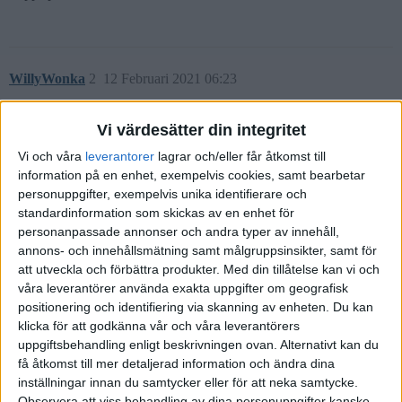
WillyWonka
2
12 Februari 2021 06:23
Finns flera ställen att leta på.
Vi värdesätter din integritet
Ett bra ställe att börja på för dig som Nordnetkund är här:
Aktuella
Vi och våra
leverantorer
lagrar och/eller får åtkomst till
börsnoteringar (IPO) & erbjudanden | Nordnet
information på en enhet, exempelvis cookies, samt bearbetar
Är du mer intresserad av USA-aktier så har jag inget tips från egen
personuppgifter, exempelvis unika identifierare och
erfarenhet men hittade denna tråd:
standardinformation som skickas av en enhet för
https://www.reddit.com/r/investing/comments/1mz98g/what_are_so
personanpassade annonser och andra typer av innehåll,
me_places_to_keep_track_of_upcoming/
annons- och innehållsmätning samt målgruppsinsikter, samt för
att utveckla och förbättra produkter.
Med din tillåtelse kan vi och
våra leverantörer använda exakta uppgifter om geografisk
positionering och identifiering via skanning av enheten. Du kan
klicka för att godkänna vår och våra leverantörers
monicam
(Monica)
3
12 Februari 2021 07:36
uppgiftsbehandling enligt beskrivningen ovan. Alternativt kan du
få åtkomst till mer detaljerad information och ändra dina
Den där reddit tråden var ju toppen! Tack!
inställningar innan du samtycker eller för att neka samtycke.
Observera att viss behandling av dina personuppgifter kanske