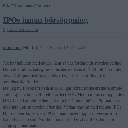
RikaTillsammans Forumet
IPOs innan börsöppning
Spara och investera
monicam
(Monica)
1
12 Februari 2021 04:47
Jag har hållit på med aktier i 2 år så har fortfarande mycket att lära.
Har i alla fall lyckats göra en bostadsrättsvinst på 2,6 till 4,5 under
dessa 2 år genom köp av elbilaktier, bitcoin certifikat och
amerikanska fonder.
Det jag nu försöker förstå är IPO. Igår börsintroducerades Bumble
som jag ville köpa. Har ett Nordnet ISK. Men när börsen öppnade i
USA hade Bumble redan gått upp 80% innan börsen öppnat och
gick inte upp så mycket efter det. Verkar vara så med många IPOs.
Hur och var köper man IPOs innan börsen öppnar? Verkar som
handelssystem som Nordnet bara erbjuder vissa IPOs innan de
släpps på marknaden…