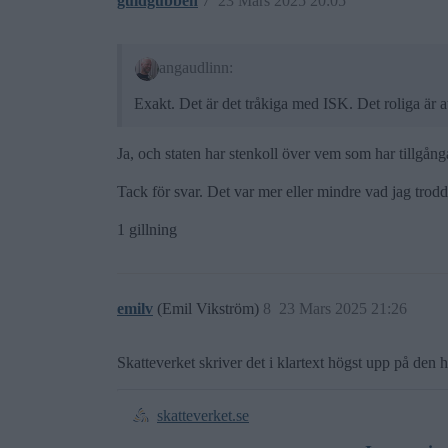
guldgubben
7
23 Mars 2025 20:05
angaudlinn:
Exakt. Det är det tråkiga med ISK. Det roliga är a
Ja, och staten har stenkoll över vem som har tillgång
Tack för svar. Det var mer eller mindre vad jag trodde,
1 gillning
emilv
(Emil Vikström)
8
23 Mars 2025 21:26
Skatteverket skriver det i klartext högst upp på den h
skatteverket.se