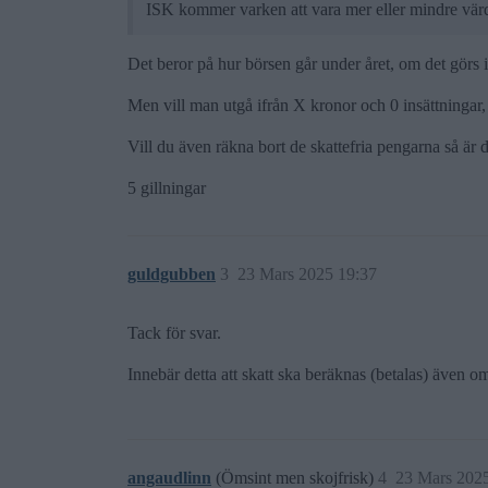
ISK kommer varken att vara mer eller mindre värde
Det beror på hur börsen går under året, om det görs i
Men vill man utgå ifrån X kronor och 0 insättningar, 
Vill du även räkna bort de skattefria pengarna så är
5 gillningar
guldgubben
3
23 Mars 2025 19:37
Tack för svar.
Innebär detta att skatt ska beräknas (betalas) även om
angaudlinn
(Ömsint men skojfrisk)
4
23 Mars 202