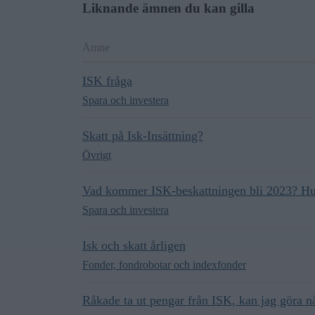
Liknande ämnen du kan gilla
Ämne
ISK fråga
Spara och investera
Skatt på Isk-Insättning?
Övrigt
Vad kommer ISK-beskattningen bli 2023? Hur 
Spara och investera
Isk och skatt årligen
Fonder, fondrobotar och indexfonder
Råkade ta ut pengar från ISK, kan jag göra nå