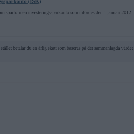
gssparkonto (ISK)
om sparformen investeringssparkonto som infördes den 1 januari 2012
I stället betalar du en årlig skatt som baseras på det sammanlagda värdet