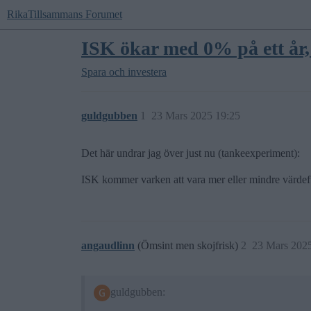
RikaTillsammans Forumet
ISK ökar med 0% på ett år, 
Spara och investera
guldgubben
1
23 Mars 2025 19:25
Det här undrar jag över just nu (tankeexperiment):
ISK kommer varken att vara mer eller mindre värdeful
angaudlinn
(Ömsint men skojfrisk)
2
23 Mars 202
guldgubben: