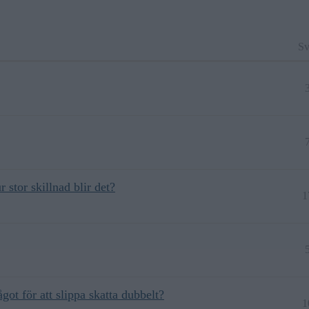
Sv
stor skillnad blir det?
1
got för att slippa skatta dubbelt?
1