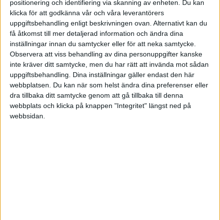
positionering och identifiering via skanning av enheten. Du kan
rebalanseringar och en viktig del med en allvädersportfölj är bland
klicka för att godkänna vår och våra leverantörers
annat att ha en systematik för detta. Även här får man hitta en nivå
uppgiftsbehandling enligt beskrivningen ovan. Alternativt kan du
mellan enkelhet och good enough å en sidan, och optimering å
få åtkomst till mer detaljerad information och ändra dina
andra sidan. Sedan kan man ju alltid sträva efter att få denna
inställningar innan du samtycker eller för att neka samtycke.
“aktiva” del så automatiserad som möjligt också. Kanske har du sett
Observera att viss behandling av dina personuppgifter kanske
tråden redan, men
har skapat
Inveztor
som kan
@RobertK
inte kräver ditt samtycke, men du har rätt att invända mot sådan
underlätta överblicken över portföljen.
uppgiftsbehandling. Dina inställningar gäller endast den här
webbplatsen. Du kan när som helst ändra dina preferenser eller
Ett alternativ kan ju vara att testa en egen portfölj i mindre skala
dra tillbaka ditt samtycke genom att gå tillbaka till denna
först för att få en uppfattning om det är något du vill göra i större
webbplats och klicka på knappen "Integritet" längst ned på
skala.
webbsidan.
5 gillningar
show post in topic
Liknande ämnen du kan gilla
Ämne
Svar
Aktivitet