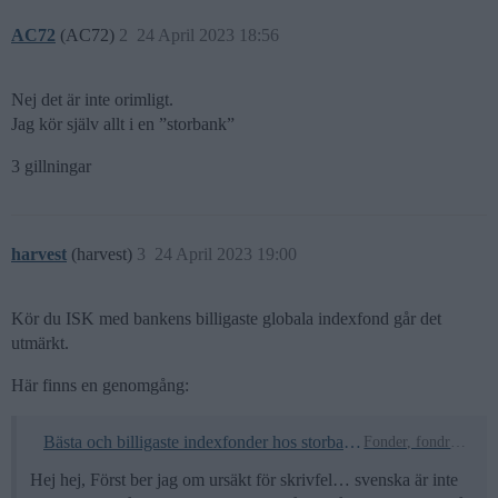
AC72
(AC72)
2
24 April 2023 18:56
Nej det är inte orimligt.
Jag kör själv allt i en ”storbank”
3 gillningar
harvest
(harvest)
3
24 April 2023 19:00
Kör du ISK med bankens billigaste globala indexfond går det
utmärkt.
Här finns en genomgång:
Bästa och billigaste indexfonder hos storbankerna (Swedbank, SEB, Handelsbanken, Nordea etc.)
Fonder, fondrobotar och indexfonder
Hej hej, Först ber jag om ursäkt för skrivfel… svenska är inte