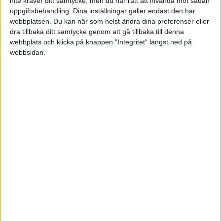
inte kräver ditt samtycke, men du har rätt att invända mot sådan
uppgiftsbehandling. Dina inställningar gäller endast den här
webbplatsen. Du kan när som helst ändra dina preferenser eller
dra tillbaka ditt samtycke genom att gå tillbaka till denna
Diskhandduk
(Dennis)
5
25 April 2023 13:29
webbplats och klicka på knappen "Integritet" längst ned på
webbsidan.
Yes! Den kommer mest sannolikt stå för ca. 60-70% av innehavet👍
Diskhandduk
(Dennis)
6
25 April 2023 13:29
Bra tråd! Tack för tipset
MattiasA90
(Mattias Andersson)
7
25 April 2023 14:04
Självklart kan du ha allt på din storbank
De flesta banker