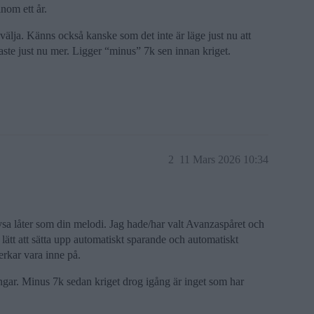
inom ett år.
 välja. Känns också kanske som det inte är läge just nu att
gaste just nu mer. Ligger “minus” 7k sen innan kriget.
2
11 Mars 2026 10:34
sa låter som din melodi. Jag hade/har valt Avanzaspåret och
ätt att sätta upp automatiskt sparande och automatiskt
rkar vara inne på.
ngar. Minus 7k sedan kriget drog igång är inget som har