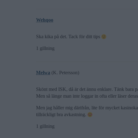
Wehqoo
Ska kika på det. Tack för ditt tips
1 gillning
Melwa
(K. Petersson)
Skönt med ISK, då är det ännu enklare. Tänk bara på 
Men så länge man inte loggar in ofta eller läser deras
Men jag håller mig därifrån, lite för mycket kasinoka
tillräckligt bra avkastning.
1 gillning