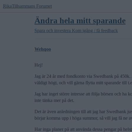
RikaTillsammans Forumet
Ändra hela mitt sparande
Spara och investera
Kom igång / få feedback
Wehqoo
Hej!
Jag är 24 år med fondkonto via Swedbank på 450k. Ja
väldigt högt, och vill gärna flytta mitt sparande till t
Jag har inget större intresse att följa börsen och ha k
inte tänka mer på det.
Det är även anledningen till att jag har Swedbank j
börjar komma upp i höga summor, så vill jag få ne av
Har inga planer på att använda dessa pengar på hels