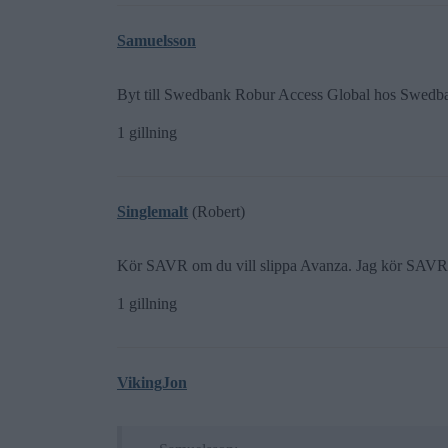
Samuelsson
Byt till Swedbank Robur Access Global hos Swedbank
1 gillning
Singlemalt
(Robert)
Kör SAVR om du vill slippa Avanza. Jag kör SAV
1 gillning
VikingJon