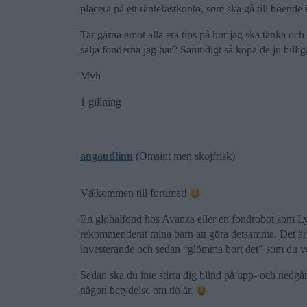
placera på ett räntefastkonto, som ska gå till boende 
Tar gärna emot alla era tips på hur jag ska tänka och
sälja fonderna jag har? Samtidigt så köpa de ju billi
Mvh
1 gillning
angaudlinn
(Ömsint men skojfrisk)
Välkommen till forumet!
En globalfond hos Avanza eller en fondrobot som Ly
rekommenderat mina barn att göra detsamma. Det är l
investerande och sedan “glömma bort det” som du ve
Sedan ska du inte stirra dig blind på upp- och nedgå
någon betydelse om tio år.