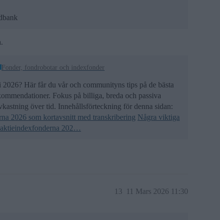
edbank
.
Fonder, fondrobotar och indexfonder
a i 2026? Här får du vår och communityns tips på de bästa
ekommendationer. Fokus på billiga, breda och passiva
vkastning över tid. Innehållsförteckning för denna sidan:
rna 2026 som kortavsnitt med transkribering
Några viktiga
a aktieindexfonderna 202…
13
11 Mars 2026 11:30