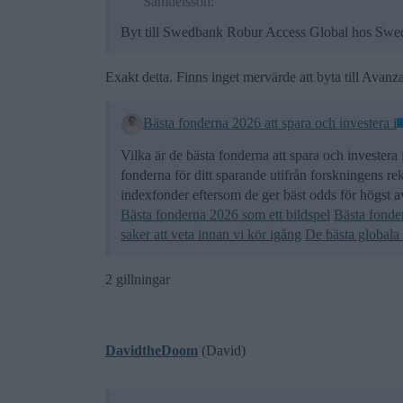
Samuelsson:
Byt till Swedbank Robur Access Global hos Sw
Exakt detta. Finns inget mervärde att byta till Avanza
Bästa fonderna 2026 att spara och investera i
Vilka är de bästa fonderna att spara och invester
fonderna för ditt sparande utifrån forskningens r
indexfonder eftersom de ger bäst odds för högst a
Bästa fonderna 2026 som ett bildspel
Bästa fonde
saker att veta innan vi kör igång
De bästa global
2 gillningar
DavidtheDoom
(David)