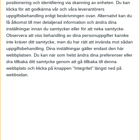
positionering och identifiering via skanning av enheten. Du kan
Inte för Triss. Engångsbeloppet, beroende på vinsten, ligger på
klicka för att godkänna vår och våra leverantörers
31%-42% av totalbeloppet för månadsutbetalning.
uppgiftsbehandling enligt beskrivningen ovan. Alternativt kan du
få åtkomst till mer detaljerad information och ändra dina
Inte ens 15% årlig avkastning räcker för att komma ikapp
inställningar innan du samtycker eller för att neka samtycke.
månadsutbetalning.
Observera att viss behandling av dina personuppgifter kanske
inte kräver ditt samtycke, men du har rätt att invända mot sådan
Exempel på tillfällen man kan tänka sig att ta ut hela beloppet är
uppgiftsbehandling. Dina inställningar gäller endast den här
webbplatsen. Du kan när som helst ändra dina preferenser eller
-om man är sjuk och vill höja livskvaliteten
dra tillbaka ditt samtycke genom att gå tillbaka till denna
webbplats och klicka på knappen "Integritet" längst ned på
-om man inte räknar med att leva hela perioden
webbsidan.
-om man måste köpa bostad och inte får ihop ekonomin på annat
sätt
-om man är i svår ekonomisk sits med stora skulder man inte kan
betala tillbaka
6 gillningar