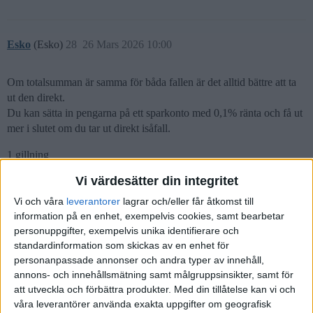
Esko
(Esko)
28
26 Mars 2026 10:00
Om totalsumman är samma för båda fallen är det alltid bättre att ta
ut den direkt.
Du kan sätta in pengarna på ett sparkonto med 0,1% ränta och få ut
mer i slutet om du tar ut direkt isåfall.
1 gillning
Vi värdesätter din integritet
Vi och våra
leverantorer
lagrar och/eller får åtkomst till
AimHigher
(AimHigher)
29
27 Mars 2026 08:12
information på en enhet, exempelvis cookies, samt bearbetar
personuppgifter, exempelvis unika identifierare och
standardinformation som skickas av en enhet för
Esko:
personanpassade annonser och andra typer av innehåll,
annons- och innehållsmätning samt målgruppsinsikter, samt för
Om totalsumman är samma för båda fallen är det alltid bättre att
att utveckla och förbättra produkter.
Med din tillåtelse kan vi och
ta ut den direkt.
våra leverantörer använda exakta uppgifter om geografisk