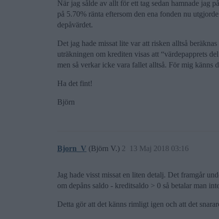
När jag sålde av allt för ett tag sedan hamnade jag p
på 5.70% ränta eftersom den ena fonden nu utgjorde 
depåvärdet.
Det jag hade missat lite var att risken alltså beräkna
uträkningen om krediten visas att “värdepapprets del 
men så verkar icke vara fallet alltså. För mig känns 
Ha det fint!
Björn
Bjorn_V
(Björn V.)
2
13 Maj 2018 03:16
Jag hade visst missat en liten detalj. Det framgår und
om depåns saldo - kreditsaldo > 0 så betalar man inte
Detta gör att det känns rimligt igen och att det snar