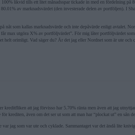
å 100% likvid tills ett litet månadsspar tickade in med en fördelning på 
80.01% av marknadsvärdet (den investerade delen av portföljen). I Shar
s på nåt som kallas marknadsvärde och inte depåvärde enligt avtalet. Nord
får max utgöra X% av portföljvärdet”. För mig låter portföljvärdet som a
det helt orimligt. Vad säger du? Är det jag eller Nordnet som är ute och 
er kreditfliken att jag förvisso har 5.70% ränta men även att jag utnyttja
 för krediten, även om det ser ut som att man har “plockat ut” en sån de
are var jag som var ute och cyklade. Sammantaget var det ändå lite knivig