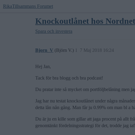
RikaTillsammans Forumet
Knockoutlånet hos Nordne
Spara och investera
Bjorn_V
(Björn V.)
1
7 Maj 2018 16:24
Hej Jan,
Tack för bra blogg och bra podcast!
Du pratar inte så mycket om portföljbelåning men jag 
Jag har nu testat knockoutlånet under några månader 
detta lån nån gång. Man får ju 0.99% om man bl a håll
Du är ju en kille som gillar att jaga procent på allt 
genomtänkt fördelningsstrategi för det, trodde jag iaf