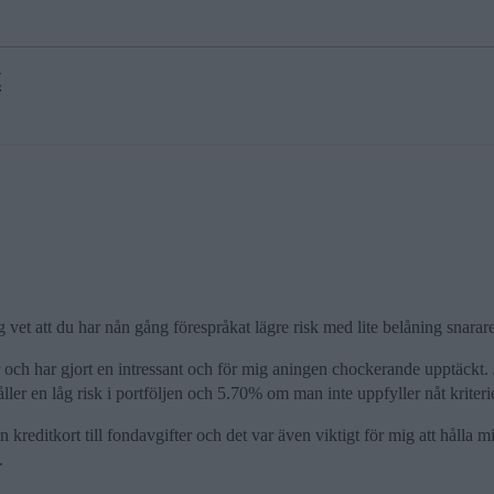
t
vet att du har nån gång förespråkat lägre risk med lite belåning snarare
och har gjort en intressant och för mig aningen chockerande upptäckt. Ja
er en låg risk i portföljen och 5.70% om man inte uppfyller nåt kriterie
från kreditkort till fondavgifter och det var även viktigt för mig att håll
.