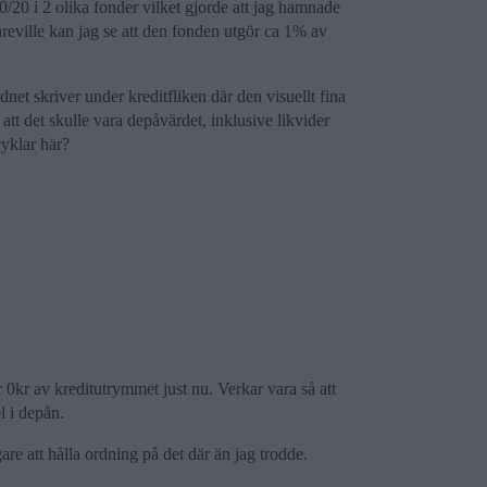
80/20 i 2 olika fonder vilket gjorde att jag hamnade
eville kan jag se att den fonden utgör ca 1% av
net skriver under kreditfliken där den visuellt fina
tt det skulle vara depåvärdet, inklusive likvider
cyklar här?
r 0kr av kreditutrymmet just nu. Verkar vara så att
l i depån.
are att hålla ordning på det där än jag trodde.