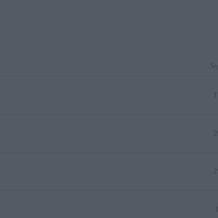
Sv
1
2
2