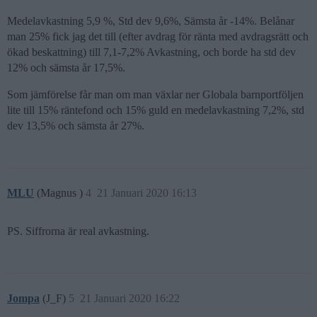
Medelavkastning 5,9 %, Std dev 9,6%, Sämsta år -14%. Belånar
man 25% fick jag det till (efter avdrag för ränta med avdragsrätt och
ökad beskattning) till 7,1-7,2% Avkastning, och borde ha std dev
12% och sämsta år 17,5%.
Som jämförelse får man om man växlar ner Globala barnportföljen
lite till 15% räntefond och 15% guld en medelavkastning 7,2%, std
dev 13,5% och sämsta år 27%.
MLU
(Magnus )
4
21 Januari 2020 16:13
PS. Siffrorna är real avkastning.
Jompa
(J_F)
5
21 Januari 2020 16:22