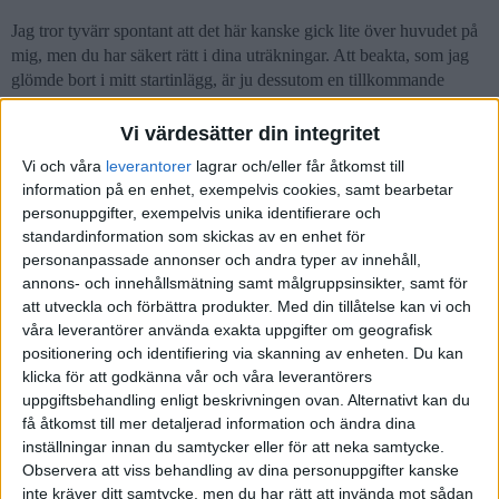
Jag tror tyvärr spontant att det här kanske gick lite över huvudet på
mig, men du har säkert rätt i dina uträkningar. Att beakta, som jag
glömde bort i mitt startinlägg, är ju dessutom en tillkommande
kostnad i form av förvaltningsavgift på räntefonden man väljer att
investera i. Är rika tillsammans portföljer obelånade? För annars har
Vi värdesätter din integritet
de ju redan en hävstång gentemot index, eller hur? Jag tycker att
Vi och våra
leverantorer
lagrar och/eller får åtkomst till
Jan har pratat tidigare om att han försöker hålla en 30-40%
information på en enhet, exempelvis cookies, samt bearbetar
belåning.
personuppgifter, exempelvis unika identifierare och
standardinformation som skickas av en enhet för
Men om jag ska titta på din uträkning en gång till så tolkar jag det
personanpassade annonser och andra typer av innehåll,
som att för att du tar 25% belåning så får du 1,2-1,3% mer
annons- och innehållsmätning samt målgruppsinsikter, samt för
avkastning? Känns spontant som väldigt stor risk för väldigt lite
att utveckla och förbättra produkter.
Med din tillåtelse kan vi och
utdelning?
våra leverantörer använda exakta uppgifter om geografisk
positionering och identifiering via skanning av enheten. Du kan
Mvh,
klicka för att godkänna vår och våra leverantörers
Seglaren
uppgiftsbehandling enligt beskrivningen ovan. Alternativt kan du
få åtkomst till mer detaljerad information och ändra dina
inställningar innan du samtycker eller för att neka samtycke.
Observera att viss behandling av dina personuppgifter kanske
Jompa
(J_F)
6
21 Januari 2020 16:30
inte kräver ditt samtycke, men du har rätt att invända mot sådan