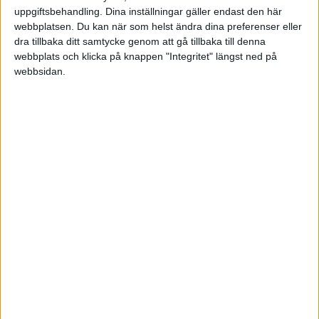
uppgiftsbehandling. Dina inställningar gäller endast den här
webbplatsen. Du kan när som helst ändra dina preferenser eller
Rättelse 2: Jag inser att jag inte har beaktat att man måste ta hänsyn
dra tillbaka ditt samtycke genom att gå tillbaka till denna
till vinstskatt på ränteintäkter på sparkontot - vilket gör att
webbplats och klicka på knappen "Integritet" längst ned på
räntefonder blir mer attraktiva än nyss.
webbsidan.
emilv
(Emil Vikström)
7
21 Januari 2020 16:39
Intressant att få samma avkastning men till lägre risk! Såklart att
riskjusterad avkastning är viktigt.
Mem visst är det så att du jämför äpplen och päron? De korta
räntefondrrna bör alltid kunna bytas mot lägre belåning i alla
portföljer, även i din belånade Rikatillsammans-portfölj.
Vill du göra det riktigt intressant så jämför du med en belånad
Rikatillsammansportfölj där du tagit bort de korta räntefonderna och
minskat lånet i motsvarande omfattning. Det borde behålla den
lägre standardavvikelsen och max drawdown, samtidigt som