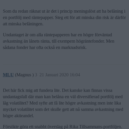
Som du redan räknat ut är det i princip meningslöst att ha belåning i
en portfölj med räntepapper. Steg ett för att minska din risk är därför
att minska belåningen.
Undantaget är om alla räntepapperen har en högre förväntad
avkastning än lånets ränta, till exempem högräntefonder. Men
sådana fonder har ofta också en marknadsrisk.
MLU
(Magnus )
3
21 Januari 2020 16:04
Det här fick mig att fundera lite. Det kanske kan finnas vissa
undantagsfall där man kan belåna en väl diversifierad portfölj med
låg volatilitet? Med syfte att få lite högre avkastning men inte lika
mycket volatilitet som det skulle gett att nå samma avkastning med
högre aktieandel.
Försökte göra ett snabbt överslag på Rika Tillsammans-portföljen.