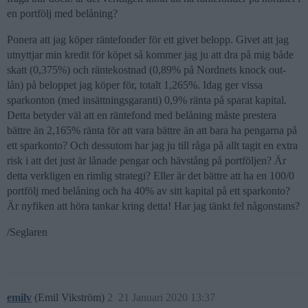
en portfölj med belåning?
Ponera att jag köper räntefonder för ett givet belopp. Givet att jag
utnyttjar min kredit för köpet så kommer jag ju att dra på mig både
skatt (0,375%) och räntekostnad (0,89% på Nordnets knock out-
lån) på beloppet jag köper för, totalt 1,265%. Idag ger vissa
sparkonton (med insättningsgaranti) 0,9% ränta på sparat kapital.
Detta betyder väl att en räntefond med belåning måste prestera
bättre än 2,165% ränta för att vara bättre än att bara ha pengarna på
ett sparkonto? Och dessutom har jag ju till råga på allt tagit en extra
risk i att det just är lånade pengar och hävstång på portföljen? Är
detta verkligen en rimlig strategi? Eller är det bättre att ha en 100/0
portfölj med belåning och ha 40% av sitt kapital på ett sparkonto?
Är nyfiken att höra tankar kring detta! Har jag tänkt fel någonstans?
/Seglaren
emilv
(Emil Vikström)
2
21 Januari 2020 13:37