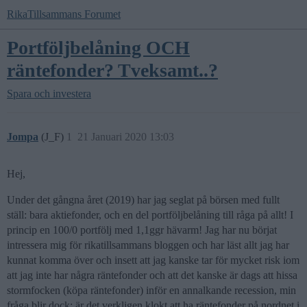
RikaTillsammans Forumet
Portföljbelåning OCH
räntefonder? Tveksamt..?
Spara och investera
Jompa
(J_F)
1
21 Januari 2020 13:03
Hej,
Under det gångna året (2019) har jag seglat på börsen med fullt
ställ: bara aktiefonder, och en del portföljbelåning till råga på allt! I
princip en 100/0 portfölj med 1,1ggr hävarm! Jag har nu börjat
intressera mig för rikatillsammans bloggen och har läst allt jag har
kunnat komma över och insett att jag kanske tar för mycket risk iom
att jag inte har några räntefonder och att det kanske är dags att hissa
stormfocken (köpa räntefonder) inför en annalkande recession, min
fråga blir dock: är det verkligen klokt att ha räntefonder på nordnet i