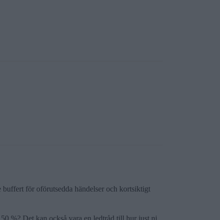
e buffert för oförutsedda händelser och kortsiktigt
 50 %? Det kan också vara en ledtråd till hur just ni