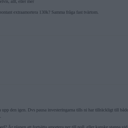
lvis, allt, eller mer
spontant extraamortera 130k? Samma fråga fast tvärtom.
pp den igen. Dvs pausa investeringarna tills ni har tillräckligt till båd
.
? Är planen att fortsätta amortera ner till noll, eller kanske stanna vid