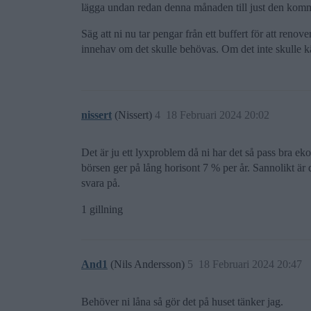
lägga undan redan denna månaden till just den ko
Säg att ni nu tar pengar från ett buffert för att renove
innehav om det skulle behövas. Om det inte skulle kä
nissert
(Nissert)
4
18 Februari 2024 20:02
Det är ju ett lyxproblem då ni har det så pass bra 
börsen ger på lång horisont 7 % per år. Sannolikt är 
svara på.
1 gillning
And1
(Nils Andersson)
5
18 Februari 2024 20:47
Behöver ni låna så gör det på huset tänker jag.