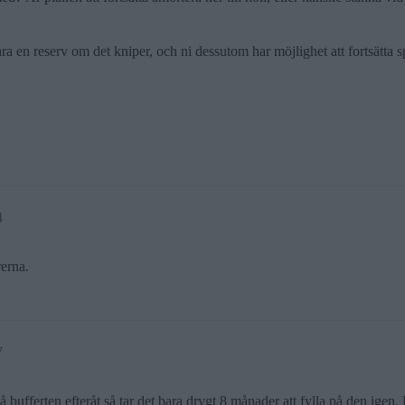
 en reserv om det kniper, och ni dessutom har möjlighet att fortsätta s
4
erna.
7
ufferten efteråt så tar det bara drygt 8 månader att fylla på den igen. D