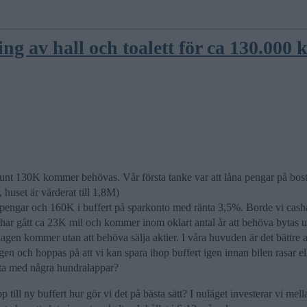
ng av hall och toalett för ca 130.000 
tt runt 130K kommer behövas. Vår första tanke var att låna pengar på bo
 huset är värderat till 1,8M)
pengar och 160K i buffert på sparkonto med ränta 3,5%. Borde vi casha 
åren, har gått ca 23K mil och kommer inom oklart antal år att behöva bytas ut
en kommer utan att behöva sälja aktier. I våra huvuden är det bättre att
gen och hoppas på att vi kan spara ihop buffert igen innan bilen rasar el
änta med några hundralappar?
till ny buffert hur gör vi det på bästa sätt? I nuläget investerar vi me