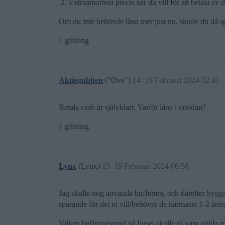
Extraamortera precis när du vill för att betala av de
Om du inte behövde låna mer just nu, skulle du då 
1 gillning
Aktiegubben
("Ove")
14
19 Februari 2024 02:41
Betala cash är självklart. Varför låna i onödan?
1 gillning
Lynx
(Lynx)
15
19 Februari 2024 06:56
Jag skulle nog använda bufferten, och därefter bygga u
sparande för det ni vill/behöver de närmaste 1-2 åren
Vilken belåningsgrad på huset skulle ni vara nöjda med