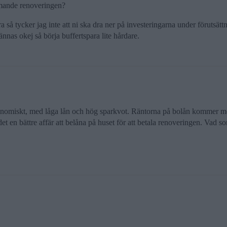
mmande renoveringen?
ra så tycker jag inte att ni ska dra ner på investeringarna under förutsättni
nnas okej så börja buffertspara lite hårdare.
ekonomiskt, med låga lån och hög sparkvot. Räntorna på bolån kommer med
det en bättre affär att belåna på huset för att betala renoveringen. Vad 