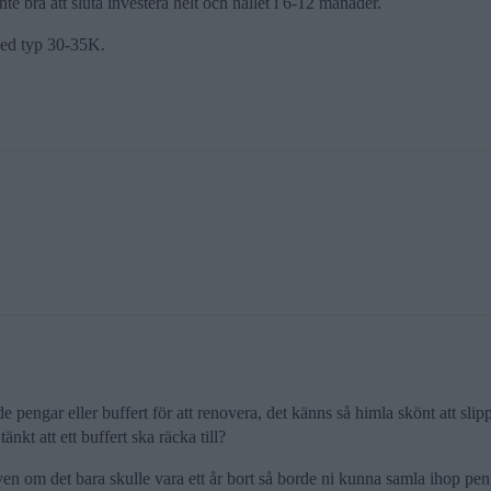
inte bra att sluta investera helt och hållet i 6-12 månader.
med typ 30-35K.
 pengar eller buffert för att renovera, det känns så himla skönt att slippa 
nkt att ett buffert ska räcka till?
Även om det bara skulle vara ett år bort så borde ni kunna samla ihop pe