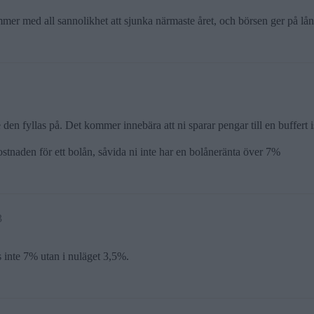
r med all sannolikhet att sjunka närmaste året, och börsen ger på lån
en fyllas på. Det kommer innebära att ni sparar pengar till en buffert is
stnaden för ett bolån, såvida ni inte har en bolåneränta över 7%
3
s inte 7% utan i nuläget 3,5%.