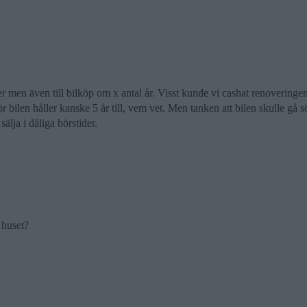
r men även till bilköp om x antal år. Visst kunde vi cashat renoveringen 
ör bilen håller kanske 5 år till, vem vet. Men tanken att bilen skulle gå s
älja i dåliga börstider.
å huset?