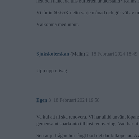
helt och hållet då tills bufferten är återställd? Känns 
Vi får in 60-65K netto varje månad och gör väl av 
Välkomna med input.
Sjukskoterskan
(Malin)
2
18 Februari 2024 18:49
Upp upp o iväg
Egen
3
18 Februari 2024 19:58
Va kul att ni ska renovera. Vi har alltid använt löpande
gemensamt sparkonto till just renovering. Vad har ni tä
Sen är ju frågan hur långt bort det där bilköpet är. 