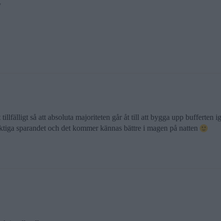
7
fälligt så att absoluta majoriteten går åt till att bygga upp bufferten ige
gsiktiga sparandet och det kommer kännas bättre i magen på natten