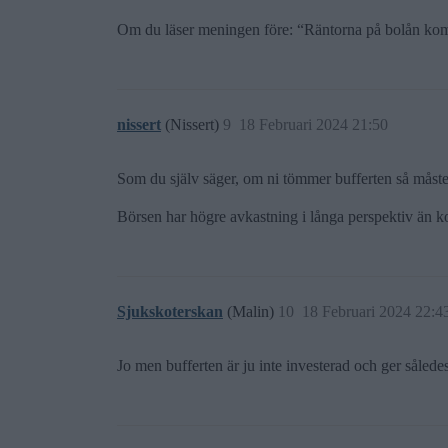
Om du läser meningen före: “Räntorna på bolån komme
nissert
(Nissert)
9
18 Februari 2024 21:50
Som du själv säger, om ni tömmer bufferten så måste d
Börsen har högre avkastning i långa perspektiv än ko
Sjukskoterskan
(Malin)
10
18 Februari 2024 22:4
Jo men bufferten är ju inte investerad och ger sålede