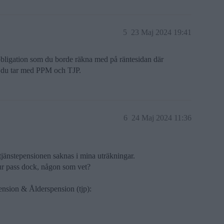
5
23 Maj 2024 19:41
sobligation som du borde räkna med på räntesidan där
m du tar med PPM och TJP.
6
24 Maj 2024 11:36
änstepensionen saknas i mina uträkningar.
hur pass dock, någon som vet?
nsion & Ålderspension (tjp):