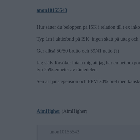
anon10155543
Hur sätter du beloppen på ISK i relation till t ex in
Typ 1m i aktiefond på ISK, ingen skatt på uttag oc
Ger alltså 50/50 brutto och 59/41 netto (?)
Jag själv försöker intala mig att jag har en nettoex
typ 25%-enheter av räntedelen.
Sen är tjänstepension och PPM 30% prel med kanske i
AimHigher
(AimHigher)
anon10155543: