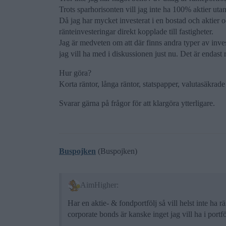
Trots sparhorisonten vill jag inte ha 100% aktier utan
Då jag har mycket investerat i en bostad och aktier oc
ränteinvesteringar direkt kopplade till fastigheter.
Jag är medveten om att där finns andra typer av inv
jag vill ha med i diskussionen just nu. Det är endast r
Hur göra?
Korta räntor, långa räntor, statspapper, valutasäkrade 
Svarar gärna på frågor för att klargöra ytterligare.
Buspojken
(Buspojken)
AimHigher:
Har en aktie- & fondportfölj så vill helst inte ha 
corporate bonds är kanske inget jag vill ha i portfö