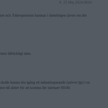
8
25 Maj 2024 08:01
ion och Ålderspension hamnar i räntehögen (även om det
en tillräckligt nära.
 skulle kunna dra igång ett månadssparande (utöver tjp) i en
or till aktier för att komma lite närmare 60/40.