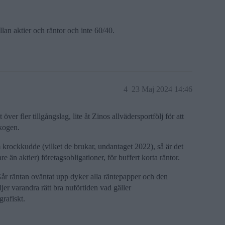
lan aktier och räntor och inte 60/40.
4
23 Maj 2024 14:46
 över fler tillgångslag, lite åt Zinos allvädersportfölj för att
skogen.
 krockkudde (vilket de brukar, undantaget 2022), så är det
 än aktier) företagsobligationer, för buffert korta räntor.
. Går räntan oväntat upp dyker alla räntepapper och den
er varandra rätt bra nuförtiden vad gäller
grafiskt.