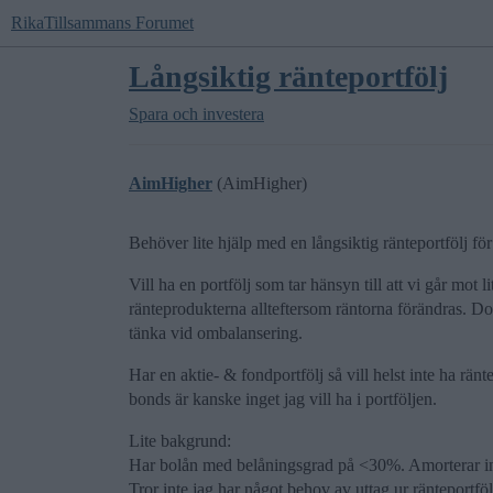
RikaTillsammans Forumet
Långsiktig ränteportfölj
Spara och investera
AimHigher
(AimHigher)
Behöver lite hjälp med en långsiktig ränteportfölj för
Vill ha en portfölj som tar hänsyn till att vi går mot 
ränteprodukterna allteftersom räntorna förändras. Do
tänka vid ombalansering.
Har en aktie- & fondportfölj så vill helst inte ha rän
bonds är kanske inget jag vill ha i portföljen.
Lite bakgrund:
Har bolån med belåningsgrad på <30%. Amorterar in
Tror inte jag har något behov av uttag ur ränteport