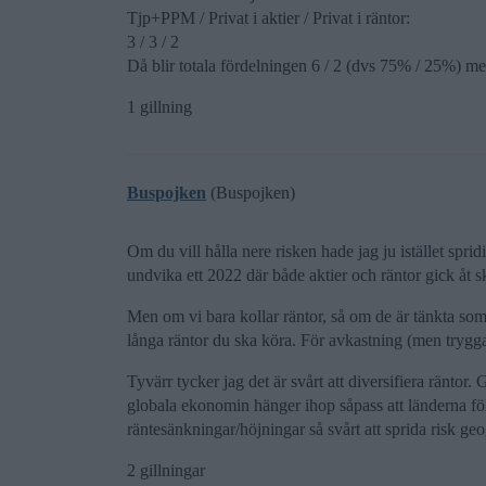
Tjp+PPM / Privat i aktier / Privat i räntor:
3 / 3 / 2
Då blir totala fördelningen 6 / 2 (dvs 75% / 25%) mel
1 gillning
Buspojken
(Buspojken)
Om du vill hålla nere risken hade jag ju istället spridit
undvika ett 2022 där både aktier och räntor gick åt 
Men om vi bara kollar räntor, så om de är tänkta som
långa räntor du ska köra. För avkastning (men tryggare
Tyvärr tycker jag det är svårt att diversifiera räntor
globala ekonomin hänger ihop såpass att länderna följ
räntesänkningar/höjningar så svårt att sprida risk geo
2 gillningar