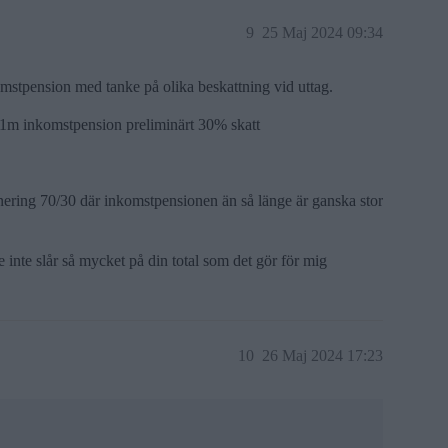
9
25 Maj 2024 09:34
komstpension med tanke på olika beskattning vid uttag.
h 1m inkomstpension preliminärt 30% skatt
ponering 70/30 där inkomstpensionen än så länge är ganska stor
nte slår så mycket på din total som det gör för mig
10
26 Maj 2024 17:23