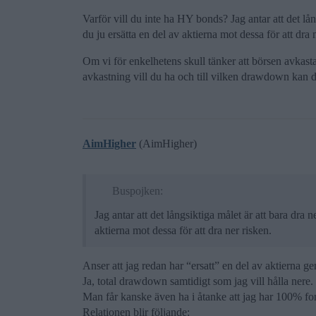
Varför vill du inte ha HY bonds? Jag antar att det lån
du ju ersätta en del av aktierna mot dessa för att dra 
Om vi för enkelhetens skull tänker att börsen avka
avkastning vill du ha och till vilken drawdown kan 
AimHigher
(AimHigher)
Buspojken:
Jag antar att det långsiktiga målet är att bara dra n
aktierna mot dessa för att dra ner risken.
Anser att jag redan har “ersatt” en del av aktierna g
Ja, total drawdown samtidigt som jag vill hålla nere.
Man får kanske även ha i åtanke att jag har 100% fo
Relationen blir följande: