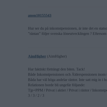
anon10155543
Hur ser du på inkomstpensionen, är inte det en stat
”räntan” följer svenska löneutvecklingen ? Efterso
AimHigher
(AimHigher)
Har faktiskt förträngt den biten. Tack!
Både Inkomstpensionen och Ålderspensionen inom tj
Båda har väl höga andelar räntor. Inte satt mig in i 
Relationen borde bli ungefär följande:
Tjp+PPM
/
Privat i aktier
/
Privat i räntor
/
Inkomstpe
3 / 3 / 2 / 3