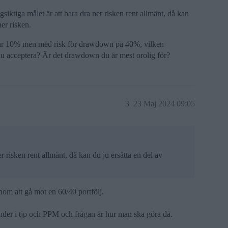
gsiktiga målet är att bara dra ner risken rent allmänt, då kan
ner risken.
star 10% men med risk för drawdown på 40%, vilken
du acceptera? Är det drawdown du är mest orolig för?
3
23 Maj 2024 09:05
er risken rent allmänt, då kan du ju ersätta en del av
enom att gå mot en 60/40 portfölj.
nder i tjp och PPM och frågan är hur man ska göra då.