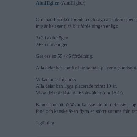
AimHigher
(AimHigher)
Om man försöker förenkla och säga att Inkomstpens
inte är helt sant) så blir fördelningen enligt:
3+3 i aktiehögen
2+3 i räntehögen
Ger oss en 55 / 45 fördelning.
Alla delar har kanske inte samma placeringshorisont m
Vi kan anta följande:
Alla delar kan ligga placerade minst 10 år.
Vissa delar är låsta till 65 års ålder (om 15 år).
Känns som att 55/45 är kanske lite för defensivt. Jag
fond och kanske även flytta en större summa från ränt
1 gillning