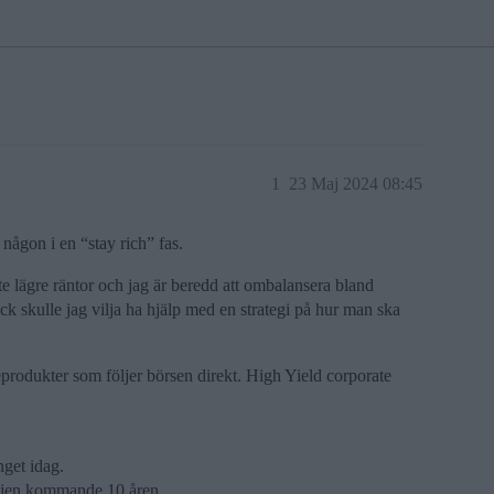
1
23 Maj 2024 08:45
 någon i en “stay rich” fas.
lite lägre räntor och jag är beredd att ombalansera bland
ck skulle jag vilja ha hjälp med en strategi på hur man ska
teprodukter som följer börsen direkt. High Yield corporate
get idag.
följen kommande 10 åren.