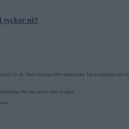
d tycker ni?
nt på 15+ år. Därför kör jag 100% aktiefonder. Jag är nybörjare och vågar
fördelning eller om jag bör byta ut något.
lväxt