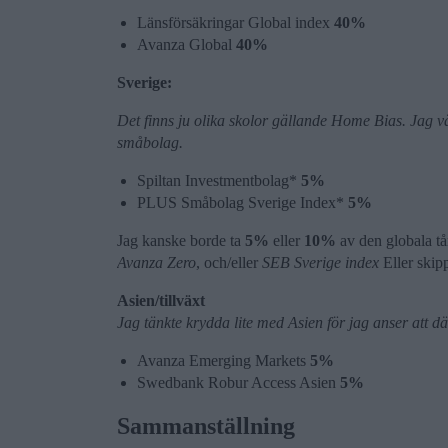
Länsförsäkringar Global index
40%
Avanza Global
40%
Sverige:
Det finns ju olika skolor gällande Home Bias. Jag v
småbolag.
Spiltan Investmentbolag*
5%
PLUS Småbolag Sverige Index*
5%
Jag kanske borde ta
5%
eller
10%
av den globala tårt
Avanza Zero
, och/eller
SEB Sverige index
Eller skipp
Asien/tillväxt
Jag tänkte krydda lite med Asien för jag anser att där
Avanza Emerging Markets
5%
Swedbank Robur Access Asien
5%
Sammanställning