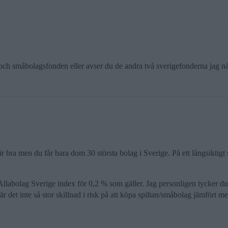
och småbolagsfonden eller avser du de andra två sverigefonderna jag 
t är bra men du får bara dom 30 största bolag i Sverige. På ett långsikti
Allabolag Sverige index för 0,2 % som gäller. Jag personligen tycker d
r det inte så stor skillnad i risk på att köpa spiltan/småbolag jämfört 