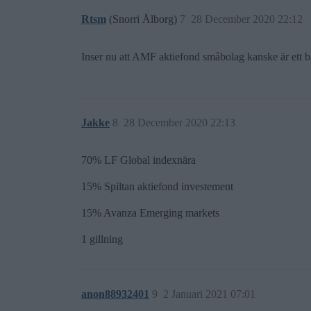
Rtsm
(Snorri Ålborg)
7
28 December 2020 22:12
Inser nu att AMF aktiefond småbolag kanske är ett b
Jakke
8
28 December 2020 22:13
70% LF Global indexnära
15% Spiltan aktiefond investement
15% Avanza Emerging markets
1 gillning
anon88932401
9
2 Januari 2021 07:01