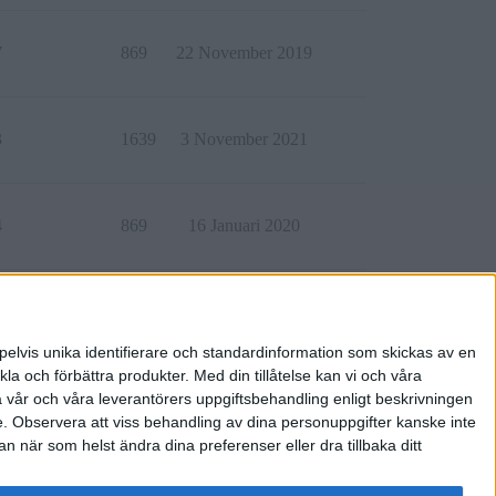
7
869
22 November 2019
3
1639
3 November 2021
4
869
16 Januari 2020
0
5968
2 Januari 2022
pelvis unika identifierare och standardinformation som skickas av en
la och förbättra produkter.
Med din tillåtelse kan vi och våra
a vår och våra leverantörers uppgiftsbehandling enligt beskrivningen
e.
Observera att viss behandling av dina personuppgifter kanske inte
 när som helst ändra dina preferenser eller dra tillbaka ditt