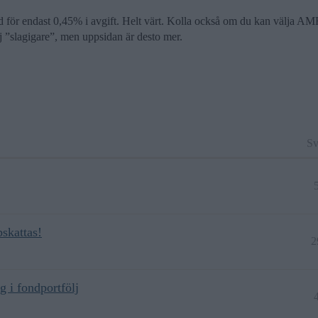
för endast 0,45% i avgift. Helt värt. Kolla också om du kan välja AMF
j ”slagigare”, men uppsidan är desto mer.
Sv
skattas!
2
g i fondportfölj