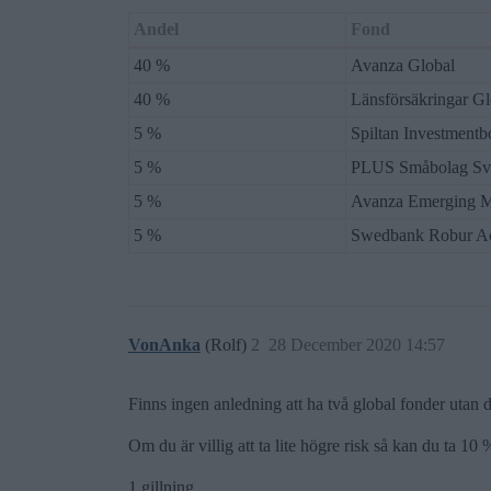
Andel
Fond
40 %
Avanza Global
40 %
Länsförsäkringar Gl
5 %
Spiltan Investmentb
5 %
PLUS Småbolag Sve
5 %
Avanza Emerging M
5 %
Swedbank Robur Ac
VonAnka
(Rolf)
2
28 December 2020 14:57
Finns ingen anledning att ha två global fonder utan d
Om du är villig att ta lite högre risk så kan du ta 10 
1 gillning