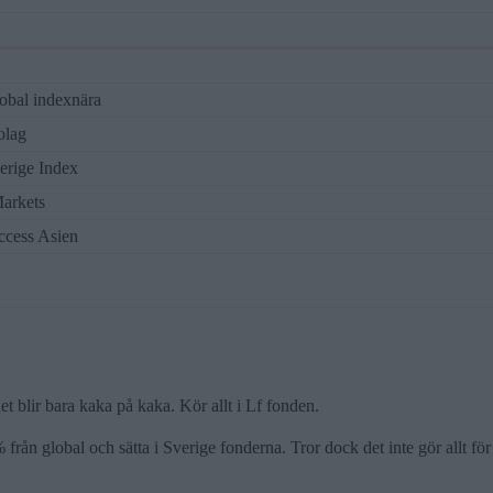
obal indexnära
olag
rige Index
arkets
cess Asien
et blir bara kaka på kaka. Kör allt i Lf fonden.
% från global och sätta i Sverige fonderna. Tror dock det inte gör allt för 