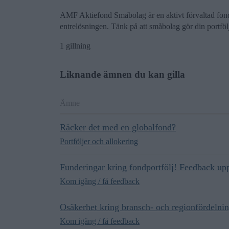
AMF Aktiefond Småbolag är en aktivt förvaltad fond 
entrelösningen. Tänk på att småbolag gör din portföl
1 gillning
Liknande ämnen du kan gilla
Ämne
Räcker det med en globalfond?
Portföljer och allokering
Funderingar kring fondportfölj! Feedback upp
Kom igång / få feedback
Osäkerhet kring bransch- och regionfördelnin
Kom igång / få feedback