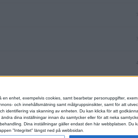
1
n på en enhet, exempelvis cookies, samt bearbetar personuppgifter, exem
ons- och innehållsmätning samt målgruppsinsikter, samt för att utveck
h identifiering via skanning av enheten. Du kan klicka för att godkänn
h ändra dina inställningar innan du samtycker eller för att neka samtyck
behandling. Dina inställningar gäller endast den här webbplatsen. Du kan
appen "Integritet" längst ned på webbsidan.
etspolicy