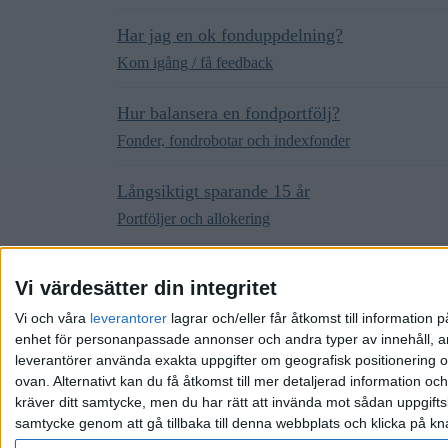
Har jag en ok fonduppdelning?
Kom igång / få feedback
Hur balansera en fondportfölj?
Fonder, fondrobotar och indexfonder
Långsiktigt sparande 15 år
Portföljer och allokering
Fondportfölj 2022 !?
Vi värdesätter din integritet
Kom igång / få feedback
Vi och våra
leverantorer
lagrar och/eller får åtkomst till informatio
enhet för personanpassade annonser och andra typer av innehåll, ann
leverantörer använda exakta uppgifter om geografisk positionering oc
ovan. Alternativt kan du få åtkomst till mer detaljerad information oc
kräver ditt samtycke, men du har rätt att invända mot sådan uppgifts
samtycke genom att gå tillbaka till denna webbplats och klicka på kn
Hem
Kategorier
Riktlinjer
Villkor
Integrit