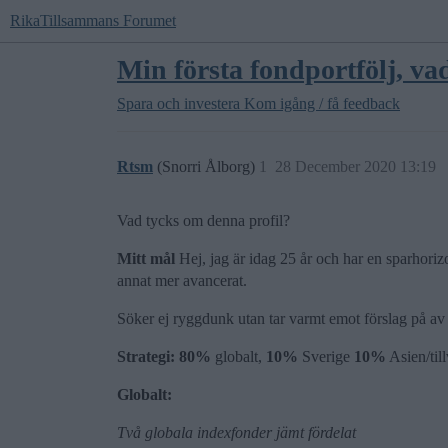
RikaTillsammans Forumet
Min första fondportfölj, va
Spara och investera
Kom igång / få feedback
Rtsm
(Snorri Ålborg)
1
28 December 2020 13:19
Vad tycks om denna profil?
Mitt mål
Hej, jag är idag 25 år och har en sparhorizo
annat mer avancerat.
Söker ej ryggdunk utan tar varmt emot förslag på av 
Strategi:
80%
globalt,
10%
Sverige
10%
Asien/til
Globalt:
Två globala indexfonder jämt fördelat