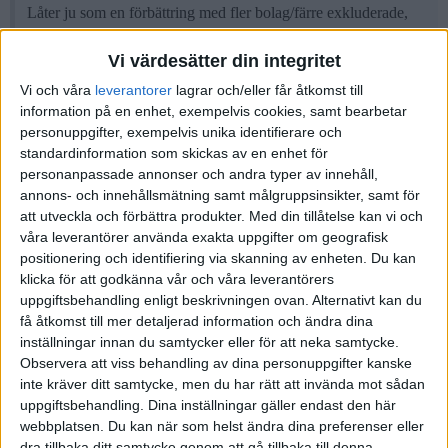
Låter ju som en förbättring med fler bolag/färre exkluderade,
men är det så enkelt? Kommer vissa som inkluderas idag att
exkluderas till förmån för fler, men mindre viktiga et.c.?
Vi värdesätter din integritet
Vi och våra
leverantorer
lagrar och/eller får åtkomst till
1 gillning
information på en enhet, exempelvis cookies, samt bearbetar
personuppgifter, exempelvis unika identifierare och
standardinformation som skickas av en enhet för
Liknande ämnen du kan gilla
personanpassade annonser och andra typer av innehåll,
annons- och innehållsmätning samt målgruppsinsikter, samt för
att utveckla och förbättra produkter.
Med din tillåtelse kan vi och
Ämne
Svar
Visningar
Aktivitet
våra leverantörer använda exakta uppgifter om geografisk
positionering och identifiering via skanning av enheten. Du kan
Globala index går upp, globala
12
klicka för att godkänna vår och våra leverantörers
fonder går ner, varför?
22
945
November
uppgiftsbehandling enligt beskrivningen ovan. Alternativt kan du
2025
Fonder, fondrobotar och indexfonder
få åtkomst till mer detaljerad information och ändra dina
inställningar innan du samtycker eller för att neka samtycke.
Observera att viss behandling av dina personuppgifter kanske
Nordnet Global Index 0,32%
10 Februari
inte kräver ditt samtycke, men du har rätt att invända mot sådan
dold avgift
14
1618
2026
uppgiftsbehandling. Dina inställningar gäller endast den här
Fonder, fondrobotar och indexfonder
webbplatsen. Du kan när som helst ändra dina preferenser eller
dra tillbaka ditt samtycke genom att gå tillbaka till denna