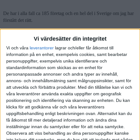
De har i alla fall ca 185 företag och en hel del i Sverige om jag har
förstått det rätt.
Vi värdesätter din integritet
Vi och våra
leverantorer
lagrar och/eller får åtkomst till
axs
(Axel)
6
15 Juni 2021 09:41
information på en enhet, exempelvis cookies, samt bearbetar
personuppgifter, exempelvis unika identifierare och
Här är indexet som den följer:
MSCI World Information
standardinformation som skickas av en enhet för
Technology Index (USD)
.
personanpassade annonser och andra typer av innehåll,
annons- och innehållsmätning samt målgruppsinsikter, samt för
85% Usa, ser inte ut att vara många promille Sverige.
att utveckla och förbättra produkter.
Med din tillåtelse kan vi och
våra leverantörer använda exakta uppgifter om geografisk
positionering och identifiering via skanning av enheten. Du kan
klicka för att godkänna vår och våra leverantörers
uppgiftsbehandling enligt beskrivningen ovan. Alternativt kan du
Martin08
7
15 Juni 2021 10:15
få åtkomst till mer detaljerad information och ändra dina
inställningar innan du samtycker eller för att neka samtycke.
Observera att viss behandling av dina personuppgifter kanske
axs:
inte kräver ditt samtycke, men du har rätt att invända mot sådan