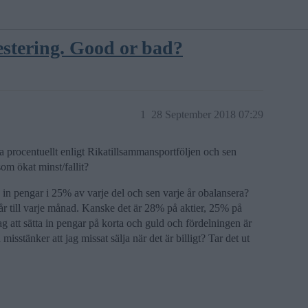
stering. Good or bad?
1
28 September 2018 07:29
ra procentuellt enligt Rikatillsammansportföljen och sen
om ökat minst/fallit?
ta in pengar i 25% av varje del och sen varje år obalansera?
tår till varje månad. Kanske det är 28% på aktier, 25% på
 att sätta in pengar på korta och guld och fördelningen är
misstänker att jag missat sälja när det är billigt? Tar det ut