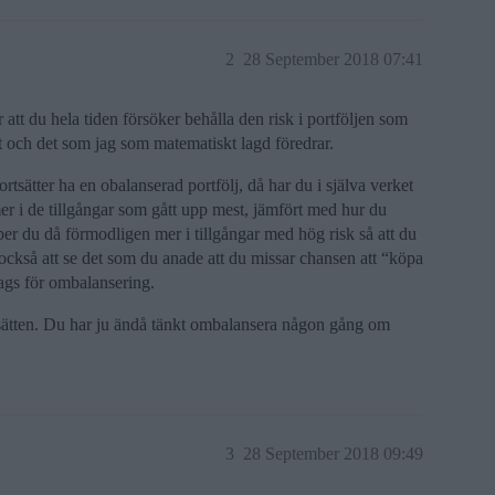
2
28 September 2018 07:41
ör att du hela tiden försöker behålla den risk i portföljen som
et och det som jag som matematiskt lagd föredrar.
ortsätter ha en obalanserad portfölj, då har du i själva verket
mer i de tillgångar som gått upp mest, jämfört med hur du
öper du då förmodligen mer i tillgångar med hög risk så att du
år också att se det som du anade att du missar chansen att “köpa
 dags för ombalansering.
v sätten. Du har ju ändå tänkt ombalansera någon gång om
3
28 September 2018 09:49