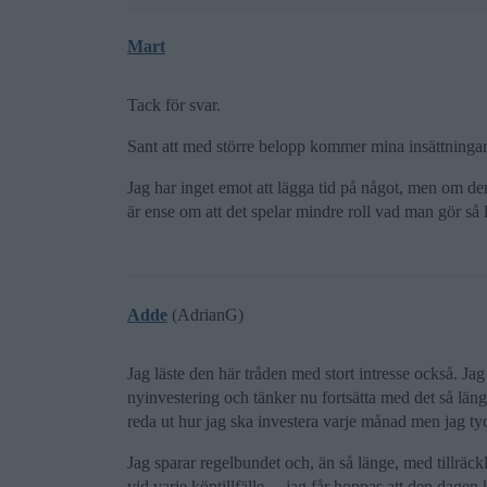
Mart
Tack för svar.
Sant att med större belopp kommer mina insättningar 
Jag har inget emot att lägga tid på något, men om den
är ense om att det spelar mindre roll vad man gör så
Adde
(AdrianG)
Jag läste den här tråden med stort intresse också. 
nyinvestering och tänker nu fortsätta med det så länge
reda ut hur jag ska investera varje månad men jag tyck
Jag sparar regelbundet och, än så länge, med tillräck
vid varje köptillfälle… jag får hoppas att den dage