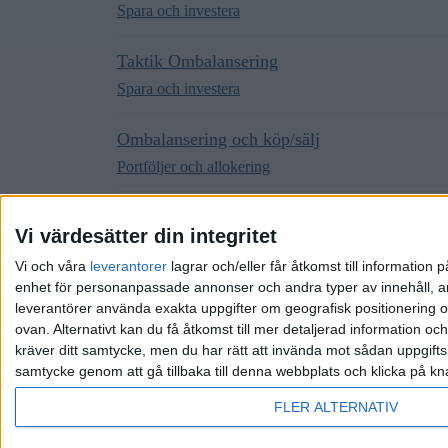
Spara och investera
Taktik Ombalansering
Spara och investera
Ombalansering och köp/sälj
Portföljer och allokering
Rebalansera vid varje insättning?
Vi värdesätter din integritet
Portföljer och allokering
Vi och våra
leverantorer
lagrar och/eller får åtkomst till informatio
enhet för personanpassade annonser och andra typer av innehåll, ann
leverantörer använda exakta uppgifter om geografisk positionering oc
ovan. Alternativt kan du få åtkomst till mer detaljerad information oc
kräver ditt samtycke, men du har rätt att invända mot sådan uppgifts
samtycke genom att gå tillbaka till denna webbplats och klicka på kn
Hem
Kategorier
Riktlinjer
Villkor
Integrit
FLER ALTERNATIV
Drivs av
Discourse
, visas bäst med JavaScript aktive