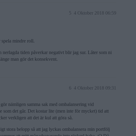
5
4 Oktober 2018 06:59
spela mindre roll.
 nerlagda tiden påverkar negativt blir jag sur. Låter som ni
 länge man gör det konsekvent.
6
4 Oktober 2018 09:31
Jag gör nämligen samma sak med ombalansering vid
 som det går. Det kostar lite (men inte för mycket) tid att
er verkligen att det är kul att göra så.
ligt stora belopp så att jag lyckas ombalansera min portfölj
n kommer att mitt månadssparande inte räcker! haha. ;O Då