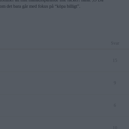
m det bara går med fokus på “köpa billigt”.
Svar
15
9
6
10