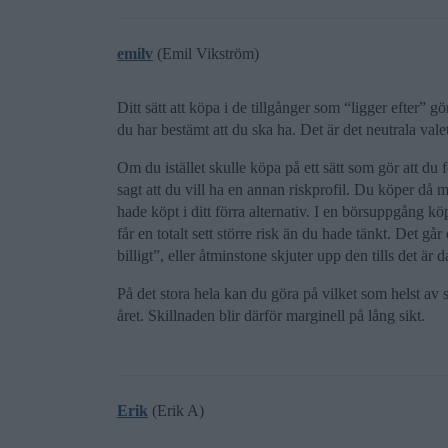
emilv
(Emil Vikström)
Ditt sätt att köpa i de tillgånger som “ligger efter” g
du har bestämt att du ska ha. Det är det neutrala val
Om du istället skulle köpa på ett sätt som gör att du f
sagt att du vill ha en annan riskprofil. Du köper då 
hade köpt i ditt förra alternativ. I en börsuppgång k
får en totalt sett större risk än du hade tänkt. Det g
billigt”, eller åtminstone skjuter upp den tills det är
På det stora hela kan du göra på vilket som helst a
året. Skillnaden blir därför marginell på lång sikt.
Erik
(Erik A)