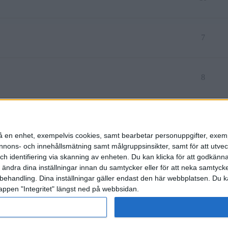
7
8
6
n på en enhet, exempelvis cookies, samt bearbetar personuppgifter, exem
ons- och innehållsmätning samt målgruppsinsikter, samt för att utveck
h identifiering via skanning av enheten. Du kan klicka för att godkänn
h ändra dina inställningar innan du samtycker eller för att neka samtyck
behandling. Dina inställningar gäller endast den här webbplatsen. Du kan
appen "Integritet" längst ned på webbsidan.
etspolicy
rat