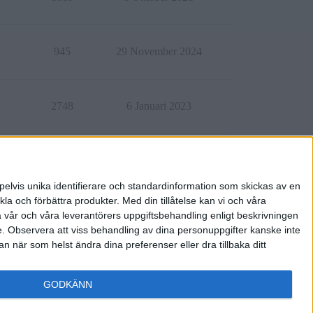
945
29 November 2024
2748
6 Januari 2023
2003
29 Mars 2021
pelvis unika identifierare och standardinformation som skickas av en
la och förbättra produkter.
Med din tillåtelse kan vi och våra
a vår och våra leverantörers uppgiftsbehandling enligt beskrivningen
e.
Observera att viss behandling av dina personuppgifter kanske inte
 när som helst ändra dina preferenser eller dra tillbaka ditt
GODKÄNN