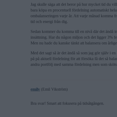
Jag skulle säga att det beror på hur mycket tid du vil
bara köpa en procentuell fördelning automatiskt hela å
ombalanseringen varje år. Att varje månad komma fram
tid och energi från dig.
Sedan kommer du komma till en nivå där det ändå i
insättning. Har du någon miljon och det ligger 3% fel
Men nu hade du kanske tänkt att balansera om årligen
Med det sagt så är det ändå så som jag gör själv i en 
på på aktuell fördelning för att försöka få det så ba
andra portfölj med samma fördelning men som sköts 
emilv
(Emil Vikström)
Bra svar! Smart att fokusera på tidsåtgången.