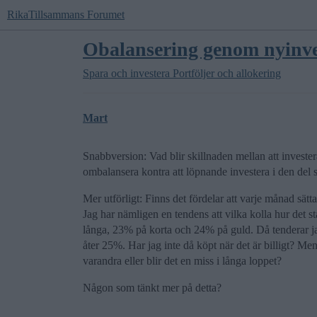
RikaTillsammans Forumet
Obalansering genom nyinve
Spara och investera
Portföljer och allokering
Mart
Snabbversion: Vad blir skillnaden mellan att investe
ombalansera kontra att löpnande investera i den del s
Mer utförligt: Finns det fördelar att varje månad sät
Jag har nämligen en tendens att vilka kolla hur det s
långa, 23% på korta och 24% på guld. Då tenderar jag
åter 25%. Har jag inte då köpt när det är billigt? Men 
varandra eller blir det en miss i långa loppet?
Någon som tänkt mer på detta?