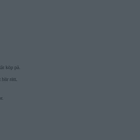
tår köp på.
blir rätt.
r.