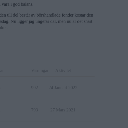
 vara i god balans.
 den till del består av börshandlade fonder kostar den
gsslag. Nu ligger jag ungefär där, men nu är det snart
rket.
ar
Visningar
Aktivitet
5
992
24 Januari 2022
2
793
27 Mars 2021