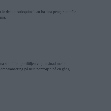
r det lite suboptimalt att ha sina pengar utanför
rna.
rna som blir i portföljen varje månad med ditt
r ombalansering på hela portföljen på en gång.