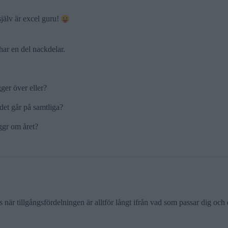
själv är excel guru!
har en del nackdelar.
gger över eller?
det går på samtliga?
 ggr om året?
s när tillgångsfördelningen är alltför långt ifrån vad som passar dig och