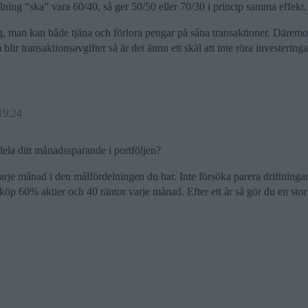
lning “ska” vara 60/40, så ger 50/50 eller 70/30 i princip samma effekt.
 man kan både tjäna och förlora pengar på såna transaktioner. Däremot ä
 transaktionsavgifter så är det ännu ett skäl att inte röra investeringa
19:24
dela ditt månadssparande i portföljen?
 varje månad i den målfördelningen du har. Inte försöka parera driftninga
 köp 60% aktier och 40 räntor varje månad. Efter ett år så gör du en sto