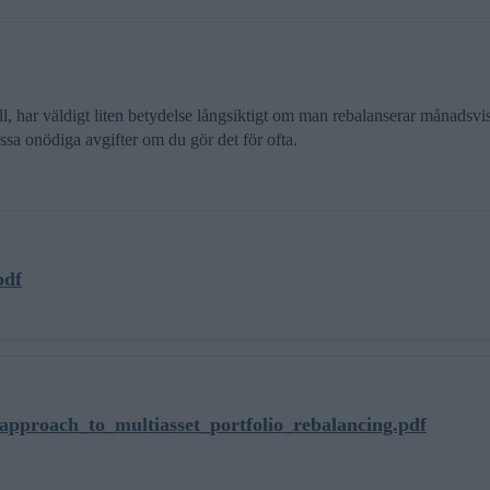
, har väldigt liten betydelse långsiktigt om man rebalanserar månadsvis, 
sa onödiga avgifter om du gör det för ofta.
pdf
_approach_to_multiasset_portfolio_rebalancing.pdf