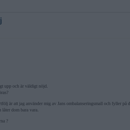
j
gt upp och är väldigt nöjd.
öras?
rtfölj är att jag använder mig av Jans ombalanseringsmall och fyller på
an låter dom bara vara.
rna ?