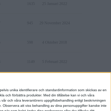
5
1635
25 Januari 2022
7
945
29 November 2024
5
598
4 Oktober 2018
3
1149
5 Februari 2022
2
285
23 Juni 2019
pelvis unika identifierare och standardinformation som skickas av en
la och förbättra produkter.
Med din tillåtelse kan vi och våra
a vår och våra leverantörers uppgiftsbehandling enligt beskrivningen
e.
Observera att viss behandling av dina personuppgifter kanske inte
 när som helst ändra dina preferenser eller dra tillbaka ditt