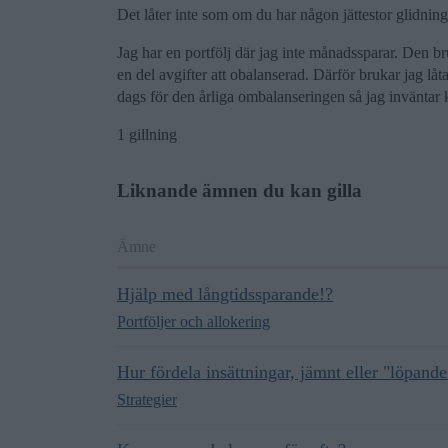
Det låter inte som om du har någon jättestor glidning
Jag har en portfölj där jag inte månadssparar. Den bru
en del avgifter att obalanserad. Därför brukar jag låt
dags för den årliga ombalanseringen så jag inväntar
1 gillning
Liknande ämnen du kan gilla
Ämne
Hjälp med långtidssparande!?
Portföljer och allokering
Hur fördela insättningar, jämnt eller "löpand
Strategier