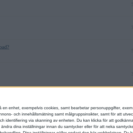
bad?
n på en enhet, exempelvis cookies, samt bearbetar personuppgifter, exem
ons- och innehållsmätning samt målgruppsinsikter, samt för att utveck
h identifiering via skanning av enheten. Du kan klicka för att godkänn
h ändra dina inställningar innan du samtycker eller för att neka samtyck
behandling. Dina inställningar gäller endast den här webbplatsen. Du kan