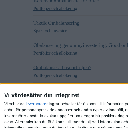
Kan man ombalansera för ofta?
Portföljer och allokering
Taktik Ombalansering
Spara och investera
Obalansering genom nyinvestering. Good or 
Portföljer och allokering
Ombalansera basportföljen?
Portföljer och allokering
Ombalansering?
Vi värdesätter din integritet
Spara och investera
Vi och våra
leverantorer
lagrar och/eller får åtkomst till informatio
enhet för personanpassade annonser och andra typer av innehåll, ann
leverantörer använda exakta uppgifter om geografisk positionering oc
ovan. Alternativt kan du få åtkomst till mer detaljerad information oc
kräver ditt samtycke, men du har rätt att invända mot sådan uppgifts