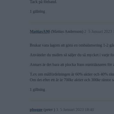
Tack på förhand.
1 gillning
MattiasA90
(Mattias Andersson)
2
5 Januari 2023 
Brukar vara lagom att göra en ombalansering 1-2 gå
Använder du mallen så säljer du så mycket i varje fo
Annars är det bara att plocka fram miniräknaren för at
T.ex om målfördelningen är 60% aktier och 40% ränt
Om det efter ett år är 700kr aktier och 300kr räntor s
1 gillning
phugge
(peter )
3
5 Januari 2023 18:40