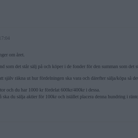
17:04
nger om året.
nd som det står sälj på och köper i de fonder för den summan som det s
t själv räkna ut hur fördelningen ska vara och därefter sälja/köpa så det 
or och du har 1000 kr fördelat 600kr/400kr i dessa.
å ska du sälja aktier för 100kr och istället placera denna hundring i ränto