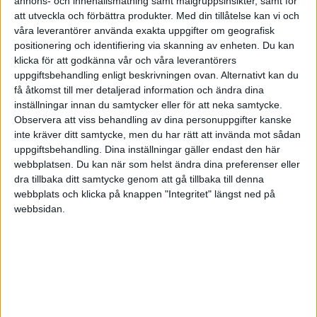
Är inte det hela poängen med “ombalansering”?
annons- och innehållsmätning samt målgruppsinsikter, samt för
att utveckla och förbättra produkter.
Med din tillåtelse kan vi och
4 gillningar
våra leverantörer använda exakta uppgifter om geografisk
positionering och identifiering via skanning av enheten. Du kan
klicka för att godkänna vår och våra leverantörers
uppgiftsbehandling enligt beskrivningen ovan. Alternativt kan du
Rimma
(Rimma)
6
17 Februari 2024 08:52
få åtkomst till mer detaljerad information och ändra dina
inställningar innan du samtycker eller för att neka samtycke.
Observera att viss behandling av dina personuppgifter kanske
Hej!
inte kräver ditt samtycke, men du har rätt att invända mot sådan
uppgiftsbehandling. Dina inställningar gäller endast den här
Nu vet inte jag vilka fonder du har men har du enbart aktiefonder i
webbplatsen. Du kan när som helst ändra dina preferenser eller
nuläget spelar det mindre roll hur ofta du ombalanserar och då gör
dra tillbaka ditt samtycke genom att gå tillbaka till denna
det sannolikt inte så mycket om du låter det gå längre tid mellan, till
webbplats och klicka på knappen "Integritet" längst ned på
exempel ett år som du själv nämner.
webbsidan.
Vilken effekt ombalanseringarna ger beror mycket på vilka
tillgångsslag du har i din portfölj. Ju fler okorrelerade tillgångsslag
med hög volatilitet, desto högre effekt ger ombalanseringar.
Har du till exempel enbart tillgångsslaget aktier, ger
ombalanseringen överlag lägre effekt (dock kan ju aktier i olika
regioner gå olika bra i perioder) än om du till exempel kombinerar