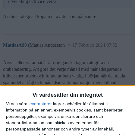
utveckling och vice versa.
Är din strategi att köpa mer av det som går sämre?
MattiasA90
(Mattias Andersson)
4
17 Februari 2024 07:52
Årsvis eller varannat år är nog ganska lagom att göra en
ombalansering. Att göra det varje månad med månadssparande
kräver mer arbete och fungerar bara vettigt i början när det totala
sparandet är lågt och månadsinsättningarna gör mer skillnad.
3 gillningar
Vi värdesätter din integritet
Vi och våra
leverantorer
lagrar och/eller får åtkomst till
information på en enhet, exempelvis cookies, samt bearbetar
personuppgifter, exempelvis unika identifierare och
Kroken
5
17 Februari 2024 08:13
standardinformation som skickas av en enhet för
personanpassade annonser och andra typer av innehåll,