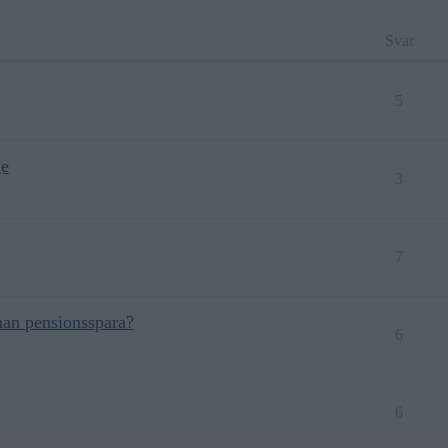
Svar
5
ge
3
7
an pensionsspara?
6
6