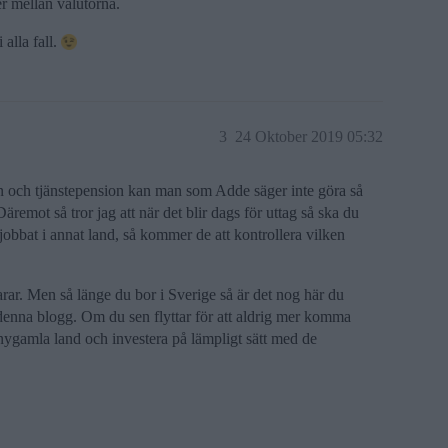
r mellan valutorna.
alla fall.
3
24 Oktober 2019 05:32
ion och tjänstepension kan man som Adde säger inte göra så
äremot så tror jag att när det blir dags för uttag så ska du
obbat i annat land, så kommer de att kontrollera vilken
.
parar. Men så länge du bor i Sverige så är det nog här du
 denna blogg. Om du sen flyttar för att aldrig mer komma
tt nygamla land och investera på lämpligt sätt med de