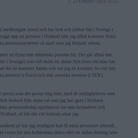
2
23 Oktober 2019 11:22
nsk medborgare ännu) och har bott och jobbar här i Sverige i
 byggt upp en pension i Holland (där jag alltså kommer ifrån)
ska pensionssystemet så snart som jag började arbeta.
eter att flytta min utländska pension hit. Det går alltså inte.
ler i Sverige) som vill sköta en sådan flytt även om man har
d; vad det än kommer hända och var jag än kommer bo vid min
ka pension (i Euro) och min svenska pension (i SEK)
ge precis som det passar mig bäst, med de möjligheterna som
 helt bortsett från mina val som jag har gjort i Holland.
ländska pensionsbolag uppdaterad om min hemadress och
l Holland, så blir det väl tvärtom antar jag.
funderat på hur jag smidigast kan få mina pensioner utbetalt.
o i euro för den holländska delen eller en sådan lösning som