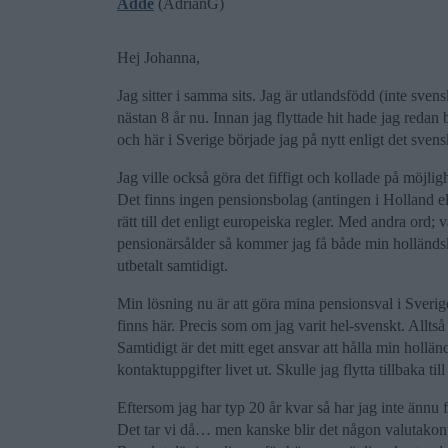
Adde
(AdrianG)
Hej Johanna,
Jag sitter i samma sits. Jag är utlandsfödd (inte sve
nästan 8 år nu. Innan jag flyttade hit hade jag redan
och här i Sverige började jag på nytt enligt det sven
Jag ville också göra det fiffigt och kollade på möjligh
Det finns ingen pensionsbolag (antingen i Holland el
rätt till det enligt europeiska regler. Med andra or
pensionärsålder så kommer jag få både min holländs
utbetalt samtidigt.
Min lösning nu är att göra mina pensionsval i Sveri
finns här. Precis som om jag varit hel-svenskt. Alltså
Samtidigt är det mitt eget ansvar att hålla min hol
kontaktuppgifter livet ut. Skulle jag flytta tillbaka til
Eftersom jag har typ 20 år kvar så har jag inte ännu 
Det tar vi då… men kanske blir det någon valutakont