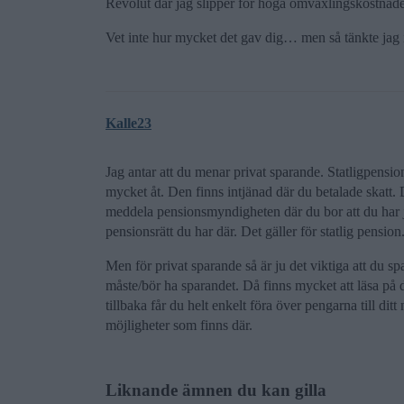
Revolut där jag slipper för höga omväxlingskostnade
Vet inte hur mycket det gav dig… men så tänkte jag i 
Kalle23
Jag antar att du menar privat sparande. Statligpens
mycket åt. Den finns intjänad där du betalade skatt. D
meddela pensionsmyndigheten där du bor att du har j
pensionsrätt du har där. Det gäller för statlig pension
Men för privat sparande så är ju det viktiga att du s
måste/bör ha sparandet. Då finns mycket att läsa på
tillbaka får du helt enkelt föra över pengarna till di
möjligheter som finns där.
Liknande ämnen du kan gilla