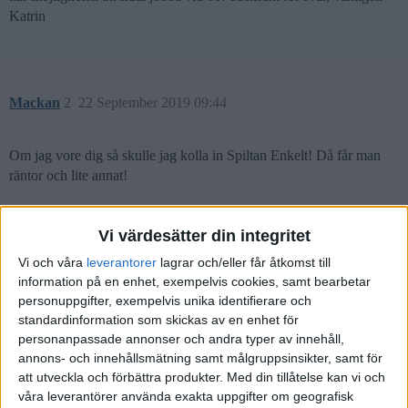
Katrin
Mackan
2
22 September 2019 09:44
Om jag vore dig så skulle jag kolla in Spiltan Enkelt! Då får man
räntor och lite annat!
Vi värdesätter din integritet
purjo
(Purjo)
3
22 September 2019 10:59
Vi och våra
leverantorer
lagrar och/eller får åtkomst till
information på en enhet, exempelvis cookies, samt bearbetar
personuppgifter, exempelvis unika identifierare och
1,45 låter dyrt
standardinformation som skickas av en enhet för
personanpassade annonser och andra typer av innehåll,
annons- och innehållsmätning samt målgruppsinsikter, samt för
att utveckla och förbättra produkter.
Med din tillåtelse kan vi och
våra leverantörer använda exakta uppgifter om geografisk
MorFar
(Morten Bredesen)
4
25 September 2019 14:26