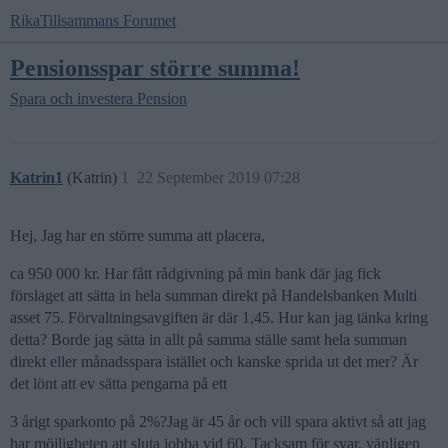
RikaTillsammans Forumet
Pensionsspar större summa!
Spara och investera
Pension
Katrin1
(Katrin)
1
22 September 2019 07:28
Hej, Jag har en större summa att placera,
ca 950 000 kr. Har fått rådgivning på min bank där jag fick
förslaget att sätta in hela summan direkt på Handelsbanken Multi
asset 75. Förvaltningsavgiften är där 1,45. Hur kan jag tänka kring
detta? Borde jag sätta in allt på samma ställe samt hela summan
direkt eller månadsspara istället och kanske sprida ut det mer? Är
det lönt att ev sätta pengarna på ett
3 årigt sparkonto på 2%?Jag är 45 år och vill spara aktivt så att jag
har möjligheten att sluta jobba vid 60. Tacksam för svar, vänligen