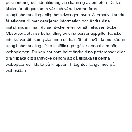
positionering och identifiering via skanning av enheten. Du kan
klicka för att godkänna vår och våra leverantörers
uppgiftsbehandling enligt beskrivningen ovan. Alternativt kan du
För tjänstepension skulle jag ha 10% aktiefonder pr år pengarna kan
få åtkomst till mer detaljerad information och ändra dina
stå kvar. Så köp istället en billig global indexfond som du har i 5 år,
inställningar innan du samtycker eller för att neka samtycke.
sen växlar du 10% om året över till en räntefond.
Observera att viss behandling av dina personuppgifter kanske
inte kräver ditt samtycke, men du har rätt att invända mot sådan
uppgiftsbehandling. Dina inställningar gäller endast den här
webbplatsen. Du kan när som helst ändra dina preferenser eller
Robin
(Robin Wikström)
5
25 September 2019 17:52
dra tillbaka ditt samtycke genom att gå tillbaka till denna
webbplats och klicka på knappen "Integritet" längst ned på
webbsidan.
Hej Katrin!
Angående frågan om du borde lägga in allt direkt eller sprida ut så
finns det en grym artikel du hittar
här
om detta!
Sedan så beror det lite på hur lång tidshorisont du har på ditt
sparande för att veta hur du bör placera, börja med att kolla in
artikeln ”
Fyra Hinkar Strategin
” som för klarar hur du kan lägga
upp ditt sparande.