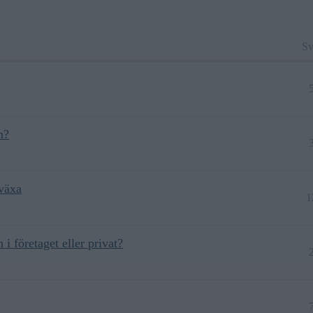
Sv
n?
 växa
1
i företaget eller privat?