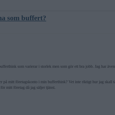
ma som buffert?
 bufferthink som varierar i storlek men som gör ett bra jobb. Jag har äve
 på mitt företagskonto i min bufferthink? Vet inte riktigt hur jag skall t
ör mitt företag då jag säljer tjänst.